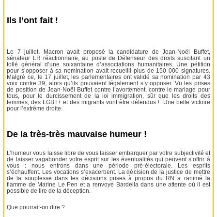
Ils l’ont fait !
Le 7 juillet, Macron avait proposé la candidature de Jean-Noël Buffet,
sénateur LR réactionnaire, au poste de Défenseur des droits suscitant un
tollé général d’une soixantaine d’associations humanitaires. Une pétition
pour s’opposer à sa nomination avait recueilli plus de 150 000 signatures.
Malgré ce, le 17 juillet, les parlementaires ont validé sa nomination par 43
voix contre 39, alors qu’ils pouvaient légalement s’y opposer. Vu les prises
de position de Jean-Noël Buffet contre l’avortement, contre le mariage pour
tous, pour le durcissement de la loi immigration, sûr que les droits des
femmes, des LGBT+ et des migrants vont être défendus ! Une belle victoire
pour l’extrême droite.
De la très-très mauvaise humeur !
L’humeur vous laisse libre de vous laisser embarquer par votre subjectivité et
de laisser vagabonder votre esprit sur les éventualités qui peuvent s’offrir à
vous : nous entrons dans une période pré-électorale. Les esprits
s’échauffent. Les vocations s’exacerbent. La décision de la justice de mettre
de la souplesse dans les décisions prises à propos du RN a ranimé la
flamme de Marine Le Pen et a renvoyé Bardella dans une attente où il est
possible de lire de la déception.
Que pourrait-on dire ?