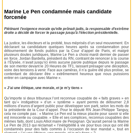
Marine Le Pen condamnée mais candidate
forcenée
Piétinant l’exigence morale qu’elle prônait jadis, la responsable d’extrême
droite a décidé de forcer le passage jusqu’à l’élection présidentielle.
La justice, les électeurs et la probité, tous méprisés d’un seul mouvement. En
déclarant sa candidature quelques heures après sa condamnation pour
détournement de fonds publics par la Cour d’appel de Paris, et malgré
plusieurs doutes juridiques, Marine Le Pen a choisi mardi dernier de passer
en force. Jordan Bardella, président du RN, contraint de renoncer à la course
à l’Élysée, n’avait jusqu’ici émis aucune parole publique depuis le passage
de son mentor devant le 20 Heures de TF1, laissant présager une déception,
voire des tensions à venir. Face aux caméras, il n’a guère été plus prolixe, se
contentant de déclarer être « extrêmement heureux que nous puissions
entrer en campagne avec Marine ».
« J’ai une éthique, une morale, et je m’y tiens »
Qu’importe si deux tribunaux l’ont reconnue coupable de « faits graves » en
tant qu’« instigatrice » d’un « système » ayant permis de détourner 2,8
millions d’euros d’argent public pour développer son parti, selon les mots de
la présidente de la Cour d’appel. Pour le député RN Jean-Philippe Tanguy,
cela ne compte pas : « Marine Le Pen est la mieux placée pour savoir si elle
est innocente ou coupable. » Elle et ses complices, reconnus coupables des
mêmes faits, dont Louis Alliot maire de Perpignan. Qu’aurait pensé la Marine
Le Pen de 2013 qui réclamait « l’inéligibilité à vie pour tous ceux qui ont été
condamnés pour des faits commis à l’occasion de leur mandat », tout en
clamant « j’ai une éthique, une morale, et je m’y tiens » ?