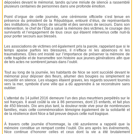
déposées devant le mémorial, tandis qu’une minute de silence a rassemblé
plusieurs centaines de personnes dans une profonde émotion.
Point d’orgue de cette journée, une cérémonie officielle s’est tenue en
présence du président de la République, entouré d’élus, de représentants
des institutions, des forces de sécurité et des services de secours. Dans son
intervention, le chef de l’État a salué la mémoire des victimes, le courage des
survivants et l’engagement de tous ceux qui étaient intervenus cette nuit-là
pour porter secours aux blessés.
Les associations de victimes ont également pris la parole, rappelant que si le
temps apaise parfois les blessures, il n’efface ni les absences ni les
traumatismes. Elles ont insisté sur l’importance de préserver la mémoire de
cette tragédie et de transmettre son histoire aux jeunes générations afin que
de tels actes ne sombrent jamais dans l’oubli.
Tout au long de la journée, les habitants de Nice se sont succédé devant le
mémorial pour déposer des fleurs, allumer des bougies ou simplement se
recueillir en silence. Les visages étaient graves, les regards souvent tournés
vers la mer, symbole d’une ville qui a dû apprendre à se reconstruire sans
oublier.
L’attentat du 14 juillet 2016 demeure l’un des plus meurtriers perpétrés sur le
sol français. Il avait coûté la vie à 86 personnes, dont 15 enfants, et fait plus
de 450 blessés. Dix ans plus tard, la douleur reste vive pour de nombreuses
familles, mais cette commémoration témoigne également de la solidarité et
de la résilience dont Nice a fait preuve depuis cette nuit tragique.
À travers cette journée d’hommage, la cité azuréenne a rappelé que la
mémoire constitue un rempart contre l’oubli. Dix ans après les événements,
Nice continue d’honorer celles et ceux dont la vie a été brutalement