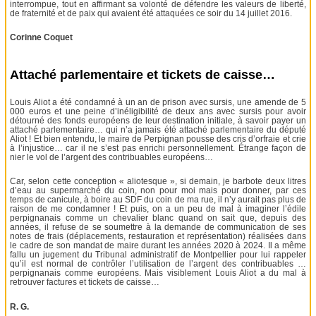
interrompue, tout en affirmant sa volonté de défendre les valeurs de liberté,
de fraternité et de paix qui avaient été attaquées ce soir du 14 juillet 2016.
Corinne Coquet
Attaché parlementaire et tickets de caisse…
Louis Aliot a été condamné à un an de prison avec sursis, une amende de 5
000 euros et une peine d’inéligibilité de deux ans avec sursis pour avoir
détourné des fonds européens de leur destination initiale, à savoir payer un
attaché parlementaire… qui n’a jamais été attaché parlementaire du député
Aliot ! Et bien entendu, le maire de Perpignan pousse des cris d’orfraie et crie
à l’injustice… car il ne s’est pas enrichi personnellement. Étrange façon de
nier le vol de l’argent des contribuables européens…
Car, selon cette conception « aliotesque », si demain, je barbote deux litres
d’eau au supermarché du coin, non pour moi mais pour donner, par ces
temps de canicule, à boire au SDF du coin de ma rue, il n’y aurait pas plus de
raison de me condamner ! Et puis, on a un peu de mal à imaginer l’édile
perpignanais comme un chevalier blanc quand on sait que, depuis des
années, il refuse de se soumettre à la demande de communication de ses
notes de frais (déplacements, restauration et représentation) réalisées dans
le cadre de son mandat de maire durant les années 2020 à 2024. Il a même
fallu un jugement du Tribunal administratif de Montpellier pour lui rappeler
qu’il est normal de contrôler l’utilisation de l’argent des contribuables …
perpignanais comme européens. Mais visiblement Louis Aliot a du mal à
retrouver factures et tickets de caisse…
R. G.