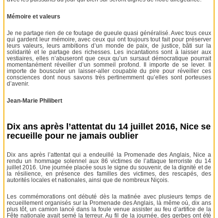
Mémoire et valeurs
Je ne partage rien de ce foutage de gueule quasi généralisé. Avec tous ceux
qui gardent leur mémoire, avec ceux qui ont toujours tout fait pour préserver
leurs valeurs, leurs ambitions d’un monde de paix, de justice, bâti sur la
solidarité et le partage des richesses. Les incantations sont à laisser aux
vestiaires, elles n’abuseront que ceux qu’un sursaut démocratique pourrait
momentanément réveiller d’un sommeil profond. Il importe de se lever. Il
importe de bousculer un laisser-aller coupable du pire pour réveiller ces
consciences dont nous savons très pertinemment qu’elles sont porteuses
d’avenir.
Jean-Marie Philibert
Dix ans après l’attentat du 14 juillet 2016, Nice se
recueille pour ne jamais oublier
Dix ans après l’attentat qui a endeuillé la Promenade des Anglais, Nice a
rendu un hommage solennel aux 86 victimes de l’attaque terroriste du 14
juillet 2016. Une journée placée sous le signe du souvenir, de la dignité et de
la résilience, en présence des familles des victimes, des rescapés, des
autorités locales et nationales, ainsi que de nombreux Niçois.
Les commémorations ont débuté dès la matinée avec plusieurs temps de
recueillement organisés sur la Promenade des Anglais, là même où, dix ans
plus tôt, un camion lancé dans la foule venue assister au feu d’artifice de la
Fête nationale avait semé la terreur. Au fil de la journée, des gerbes ont été