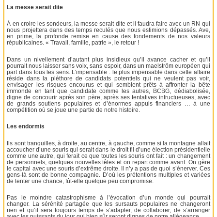
La messe serait dite
À en croire les sondeurs, la messe serait dite et il faudra faire avec un RN qui
nous projettera dans des temps reculés que nous estimions dépassés. Ave,
en prime, la profonde remise en cause des fondements de nos valeurs
républicaines. « Travail, famille, patrie », le retour !
Dans un nivellement d’autant plus insidieux qu’il avance cacher et qu’il
pourrait nous laisser sans voix, sans espoir, dans un maelström européen qui
part dans tous les sens. L’impensable : le plus impensable dans cette affaire
réside dans la pléthore de candidats potentiels qui ne veulent pas voir,
envisager les risques encourus et qui semblent prêts à affronter la bête
immonde en tant que candidate comme les autres, BCBG, dédiabolisée,
digne de concourir après son père, après ses tentatives infructueuses, avec
de grands soutiens populaires et d’énormes appuis financiers … à une
compétition où se joue une partie de notre histoire.
Les endormis
Ils sont tranquilles, à droite, au centre, à gauche, comme si la montagne allait
accoucher d’une souris qui serait dans le droit fil d’une élection présidentielle
comme une autre, qui ferait ce que toutes les souris ont fait : un changement
de personnels, quelques nouvelles têtes et on repart comme avant. On gère
le capital avec une souris d’extrême droite. Il n’y a pas de quoi s’énerver. Ces
gens-là sont de bonne compagnie. D’où les prétentions multiples et variées
de tenter une chance, fût-elle quelque peu compromise.
Pas le moindre catastrophisme à l’évocation d’un monde qui pourrait
changer. La sérénité partagée que les sursauts populaires ne changeront
rien et qu’il sera toujours temps de s’adapter, de collaborer, de s’arranger
avec les puissants du jour qui bien sûr seront dignes de notre allégeance.