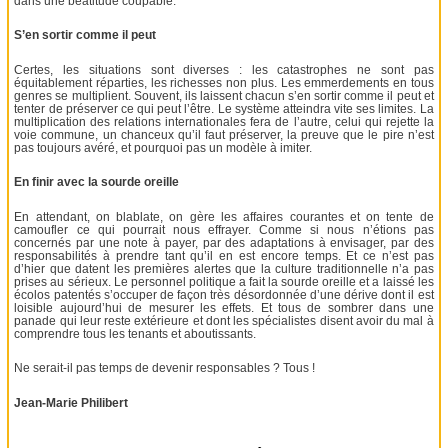
dans une béatitude coupable.
S’en sortir comme il peut
Certes, les situations sont diverses : les catastrophes ne sont pas
équitablement réparties, les richesses non plus. Les emmerdements en tous
genres se multiplient. Souvent, ils laissent chacun s’en sortir comme il peut et
tenter de préserver ce qui peut l’être. Le système atteindra vite ses limites. La
multiplication des relations internationales fera de l’autre, celui qui rejette la
voie commune, un chanceux qu’il faut préserver, la preuve que le pire n’est
pas toujours avéré, et pourquoi pas un modèle à imiter.
En finir avec la sourde oreille
En attendant, on blablate, on gère les affaires courantes et on tente de
camoufler ce qui pourrait nous effrayer. Comme si nous n’étions pas
concernés par une note à payer, par des adaptations à envisager, par des
responsabilités à prendre tant qu’il en est encore temps. Et ce n’est pas
d’hier que datent les premières alertes que la culture traditionnelle n’a pas
prises au sérieux. Le personnel politique a fait la sourde oreille et a laissé les
écolos patentés s’occuper de façon très désordonnée d’une dérive dont il est
loisible aujourd’hui de mesurer les effets. Et tous de sombrer dans une
panade qui leur reste extérieure et dont les spécialistes disent avoir du mal à
comprendre tous les tenants et aboutissants.
Ne serait-il pas temps de devenir responsables ? Tous !
Jean-Marie Philibert