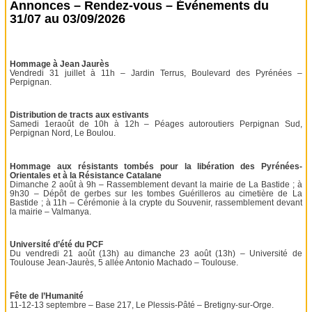
Annonces – Rendez-vous – Événements du
31/07 au 03/09/2026
Hommage à Jean Jaurès
Vendredi 31 juillet à 11h – Jardin Terrus, Boulevard des Pyrénées –
Perpignan.
Distribution de tracts aux estivants
Samedi 1eraoût de 10h à 12h – Péages autoroutiers Perpignan Sud,
Perpignan Nord, Le Boulou.
Hommage aux résistants tombés pour la libération des Pyrénées-
Orientales et à la Résistance Catalane
Dimanche 2 août à 9h – Rassemblement devant la mairie de La Bastide ; à
9h30 – Dépôt de gerbes sur les tombes Guérilleros au cimetière de La
Bastide ; à 11h – Cérémonie à la crypte du Souvenir, rassemblement devant
la mairie – Valmanya.
Université d’été du PCF
Du vendredi 21 août (13h) au dimanche 23 août (13h) – Université de
Toulouse Jean-Jaurès, 5 allée Antonio Machado – Toulouse.
Fête de l’Humanité
11-12-13 septembre – Base 217, Le Plessis-Pâté – Bretigny-sur-Orge.