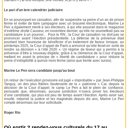
Le pari d’un lent calendrier judiciaire
En se pourvoyant en cassation, afin de suspendre sa peine d’un an de prison
ferme et éviter de faire campagne avec un bracelet électronique, Marine Le
Pen a également menti à ses électeurs, à qui elle assurait dans le magazine
d’extrême droite Causeur, en novembre dernier, qu’elle ne soumettrait pas sa
candidature à un pourvoi… Pour le RN , la Cour de cassation ne doit pas se
prononcer avant l’élection présidentielle. La défense de la prévenue était
pourtant bien heureuse de bénéficier d’un traitement de faveur lorsque, au
printemps 2025, la Cour d’appel de Paris a annoncé qu’elle ferait en sorte de
rendre sa décision « à l’été 2026 ». Un régime de faveur qui a permis à la
prévenue d’être à nouveau éligible, grâce à la clémence de la Cour d’appel,
mettant en avant le principe de « liberté de candidature » pour réduire la
peine d’inéligibilité à quinze mois ferme (ainsi que trente avec sursis).
Marine Le Pen sera candidate jusqu’au bout
Un retour de l’exécution provisoire est jugé « improbable » par Jean-Philippe
Tanguy, un des plus fidèles lieutenants de la « patronne » Car, depuis la
décision de la Cour d’appel, le camp Le Pen a fait le plein de confiance,
persuadé que, désormais, aucune juridiction n’osera priver les électeurs
d’une candidate, qui plus est peu de temps avant l’élection. Après avoir sali,
insulté, méprisé la justice et les magistrats depuis dix ans, Marine Le Pen
compte désormais sur leur sollicitude.
Roger Rio
Où sortir ? rendez-vous culturels du 17 au