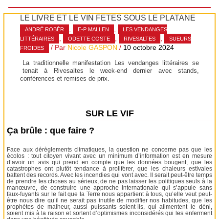
LE LIVRE ET LE VIN FÊTÉS SOUS LE PLATANE
,
,
ANDRÉ ROBÈR
E-P MALLEN
LES VENDANGES
,
,
,
LITTÉRAIRES
ODETTE COSTE
RIVESALTES
SUEURS
/ Par
Nicole GASPON
/
10 octobre 2024
FROIDES
La traditionnelle manifestation Les vendanges littéraires se
tenait à Rivesaltes le week-end dernier avec stands,
conférences et remises de prix.
SUR LE VIF
Ça brûle : que faire ?
Face aux dérèglements climatiques, la question ne concerne pas que les
écolos : tout citoyen vivant avec un minimum d’information est en mesure
d’avoir un avis qui prend en compte que les données bougent, que les
catastrophes ont plutôt tendance à proliférer, que les chaleurs estivales
battent des records. Avec les incendies qui vont avec. Il serait peut-être temps
de prendre les choses au sérieux, de ne pas laisser les politiques seuls à la
manœuvre, de construire une approche internationale qui s’appuie sans
faux-fuyants sur le fait que la Terre nous appartient à tous, qu’elle veut peut-
être nous dire qu’il ne serait pas inutile de modifier nos habitudes, que les
prophètes de malheur, aussi puissants soient-ils, qui alimentent le déni,
soient mis à la raison et sortent d’optimismes inconsidérés qui les enferment