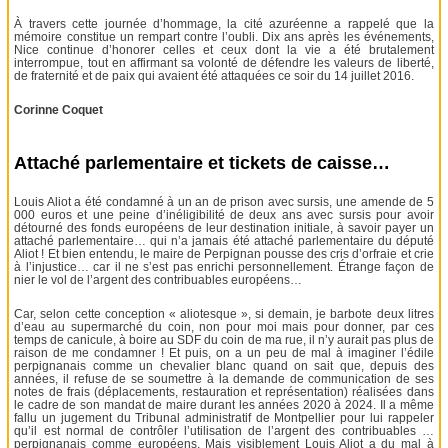
À travers cette journée d’hommage, la cité azuréenne a rappelé que la
mémoire constitue un rempart contre l’oubli. Dix ans après les événements,
Nice continue d’honorer celles et ceux dont la vie a été brutalement
interrompue, tout en affirmant sa volonté de défendre les valeurs de liberté,
de fraternité et de paix qui avaient été attaquées ce soir du 14 juillet 2016.
Corinne Coquet
Attaché parlementaire et tickets de caisse…
Louis Aliot a été condamné à un an de prison avec sursis, une amende de 5
000 euros et une peine d’inéligibilité de deux ans avec sursis pour avoir
détourné des fonds européens de leur destination initiale, à savoir payer un
attaché parlementaire… qui n’a jamais été attaché parlementaire du député
Aliot ! Et bien entendu, le maire de Perpignan pousse des cris d’orfraie et crie
à l’injustice… car il ne s’est pas enrichi personnellement. Étrange façon de
nier le vol de l’argent des contribuables européens…
Car, selon cette conception « aliotesque », si demain, je barbote deux litres
d’eau au supermarché du coin, non pour moi mais pour donner, par ces
temps de canicule, à boire au SDF du coin de ma rue, il n’y aurait pas plus de
raison de me condamner ! Et puis, on a un peu de mal à imaginer l’édile
perpignanais comme un chevalier blanc quand on sait que, depuis des
années, il refuse de se soumettre à la demande de communication de ses
notes de frais (déplacements, restauration et représentation) réalisées dans
le cadre de son mandat de maire durant les années 2020 à 2024. Il a même
fallu un jugement du Tribunal administratif de Montpellier pour lui rappeler
qu’il est normal de contrôler l’utilisation de l’argent des contribuables …
perpignanais comme européens. Mais visiblement Louis Aliot a du mal à