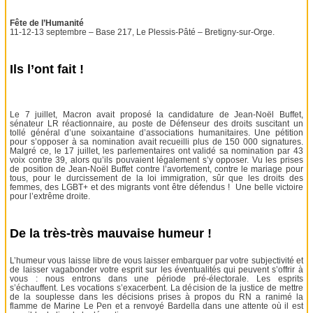
Fête de l’Humanité
11-12-13 septembre – Base 217, Le Plessis-Pâté – Bretigny-sur-Orge.
Ils l’ont fait !
Le 7 juillet, Macron avait proposé la candidature de Jean-Noël Buffet,
sénateur LR réactionnaire, au poste de Défenseur des droits suscitant un
tollé général d’une soixantaine d’associations humanitaires. Une pétition
pour s’opposer à sa nomination avait recueilli plus de 150 000 signatures.
Malgré ce, le 17 juillet, les parlementaires ont validé sa nomination par 43
voix contre 39, alors qu’ils pouvaient légalement s’y opposer. Vu les prises
de position de Jean-Noël Buffet contre l’avortement, contre le mariage pour
tous, pour le durcissement de la loi immigration, sûr que les droits des
femmes, des LGBT+ et des migrants vont être défendus ! Une belle victoire
pour l’extrême droite.
De la très-très mauvaise humeur !
L’humeur vous laisse libre de vous laisser embarquer par votre subjectivité et
de laisser vagabonder votre esprit sur les éventualités qui peuvent s’offrir à
vous : nous entrons dans une période pré-électorale. Les esprits
s’échauffent. Les vocations s’exacerbent. La décision de la justice de mettre
de la souplesse dans les décisions prises à propos du RN a ranimé la
flamme de Marine Le Pen et a renvoyé Bardella dans une attente où il est