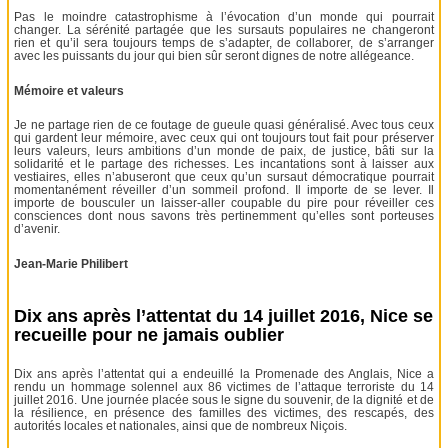
Pas le moindre catastrophisme à l’évocation d’un monde qui pourrait
changer. La sérénité partagée que les sursauts populaires ne changeront
rien et qu’il sera toujours temps de s’adapter, de collaborer, de s’arranger
avec les puissants du jour qui bien sûr seront dignes de notre allégeance.
Mémoire et valeurs
Je ne partage rien de ce foutage de gueule quasi généralisé. Avec tous ceux
qui gardent leur mémoire, avec ceux qui ont toujours tout fait pour préserver
leurs valeurs, leurs ambitions d’un monde de paix, de justice, bâti sur la
solidarité et le partage des richesses. Les incantations sont à laisser aux
vestiaires, elles n’abuseront que ceux qu’un sursaut démocratique pourrait
momentanément réveiller d’un sommeil profond. Il importe de se lever. Il
importe de bousculer un laisser-aller coupable du pire pour réveiller ces
consciences dont nous savons très pertinemment qu’elles sont porteuses
d’avenir.
Jean-Marie Philibert
Dix ans après l’attentat du 14 juillet 2016, Nice se
recueille pour ne jamais oublier
Dix ans après l’attentat qui a endeuillé la Promenade des Anglais, Nice a
rendu un hommage solennel aux 86 victimes de l’attaque terroriste du 14
juillet 2016. Une journée placée sous le signe du souvenir, de la dignité et de
la résilience, en présence des familles des victimes, des rescapés, des
autorités locales et nationales, ainsi que de nombreux Niçois.