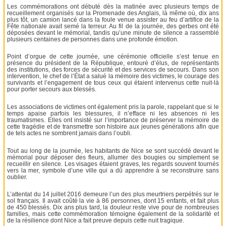
Les commémorations ont débuté dès la matinée avec plusieurs temps de
recueillement organisés sur la Promenade des Anglais, là même où, dix ans
plus tôt, un camion lancé dans la foule venue assister au feu d’artifice de la
Fête nationale avait semé la terreur. Au fil de la journée, des gerbes ont été
déposées devant le mémorial, tandis qu’une minute de silence a rassemblé
plusieurs centaines de personnes dans une profonde émotion.
Point d’orgue de cette journée, une cérémonie officielle s’est tenue en
présence du président de la République, entouré d’élus, de représentants
des institutions, des forces de sécurité et des services de secours. Dans son
intervention, le chef de l’État a salué la mémoire des victimes, le courage des
survivants et l’engagement de tous ceux qui étaient intervenus cette nuit-là
pour porter secours aux blessés.
Les associations de victimes ont également pris la parole, rappelant que si le
temps apaise parfois les blessures, il n’efface ni les absences ni les
traumatismes. Elles ont insisté sur l’importance de préserver la mémoire de
cette tragédie et de transmettre son histoire aux jeunes générations afin que
de tels actes ne sombrent jamais dans l’oubli.
Tout au long de la journée, les habitants de Nice se sont succédé devant le
mémorial pour déposer des fleurs, allumer des bougies ou simplement se
recueillir en silence. Les visages étaient graves, les regards souvent tournés
vers la mer, symbole d’une ville qui a dû apprendre à se reconstruire sans
oublier.
L’attentat du 14 juillet 2016 demeure l’un des plus meurtriers perpétrés sur le
sol français. Il avait coûté la vie à 86 personnes, dont 15 enfants, et fait plus
de 450 blessés. Dix ans plus tard, la douleur reste vive pour de nombreuses
familles, mais cette commémoration témoigne également de la solidarité et
de la résilience dont Nice a fait preuve depuis cette nuit tragique.