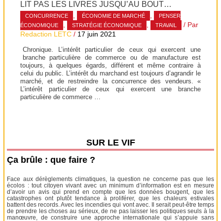
LIT PAS LES LIVRES JUSQU’AU BOUT…
,
,
CONCURRENCE
ÉCONOMIE DE MARCHÉ
PENSER
,
,
/ Par
ÉCONOMIQUE
STRATÉGIE ÉCONOMIQUE
TRAVAIL
Redaction LETC
/
17 juin 2021
Chronique. L’intérêt particulier de ceux qui exercent une
branche particulière de commerce ou de manufacture est
toujours, à quelques égards, différent et même contraire à
celui du public. L’intérêt du marchand est toujours d’agrandir le
marché, et de restreindre la concurrence des vendeurs. «
L’intérêt particulier de ceux qui exercent une branche
particulière de commerce …
SUR LE VIF
Ça brûle : que faire ?
Face aux dérèglements climatiques, la question ne concerne pas que les
écolos : tout citoyen vivant avec un minimum d’information est en mesure
d’avoir un avis qui prend en compte que les données bougent, que les
catastrophes ont plutôt tendance à proliférer, que les chaleurs estivales
battent des records. Avec les incendies qui vont avec. Il serait peut-être temps
de prendre les choses au sérieux, de ne pas laisser les politiques seuls à la
manœuvre, de construire une approche internationale qui s’appuie sans