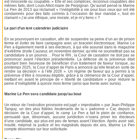
est innocente ou coupable. » Elle et ses complices, reconnus coupables des
mêmes faits, dont Louis Alliot maire de Perpignan. Qu’aurait pensé la Marine
Le Pen de 2013 qui réclamait « l’inéligibilité à vie pour tous ceux qui ont été
condamnés pour des faits commis à l’occasion de leur mandat », tout en
clamant « j’ai une éthique, une morale, et je m’y tiens » ?
Le pari d’un lent calendrier judiciaire
En se pourvoyant en cassation, afin de suspendre sa peine d’un an de prison
ferme et éviter de faire campagne avec un bracelet électronique, Marine Le
Pen a également menti à ses électeurs, à qui elle assurait dans le magazine
d’extrême droite Causeur, en novembre dernier, qu’elle ne soumettrait pas sa
candidature à un pourvoi… Pour le RN , la Cour de cassation ne doit pas se
prononcer avant l’élection présidentielle. La défense de la prévenue était
pourtant bien heureuse de bénéficier d’un traitement de faveur lorsque, au
printemps 2025, la Cour d’appel de Paris a annoncé qu’elle ferait en sorte de
rendre sa décision « à l’été 2026 ». Un régime de faveur qui a permis à la
prévenue d’être à nouveau éligible, grâce à la clémence de la Cour d’appel,
mettant en avant le principe de « liberté de candidature » pour réduire la
peine d’inéligibilité à quinze mois ferme (ainsi que trente avec sursis).
Marine Le Pen sera candidate jusqu’au bout
Un retour de l’exécution provisoire est jugé « improbable » par Jean-Philippe
Tanguy, un des plus fidèles lieutenants de la « patronne » Car, depuis la
décision de la Cour d’appel, le camp Le Pen a fait le plein de confiance,
persuadé que, désormais, aucune juridiction n’osera priver les électeurs
d’une candidate, qui plus est peu de temps avant l’élection. Après avoir sali,
insulté, méprisé la justice et les magistrats depuis dix ans, Marine Le Pen
compte désormais sur leur sollicitude.