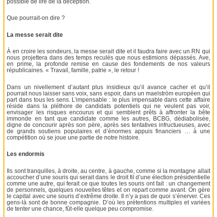
possible de lire de la déception.
Que pourrait-on dire ?
La messe serait dite
À en croire les sondeurs, la messe serait dite et il faudra faire avec un RN qui
nous projettera dans des temps reculés que nous estimions dépassés. Ave,
en prime, la profonde remise en cause des fondements de nos valeurs
républicaines. « Travail, famille, patrie », le retour !
Dans un nivellement d’autant plus insidieux qu’il avance cacher et qu’il
pourrait nous laisser sans voix, sans espoir, dans un maelström européen qui
part dans tous les sens. L’impensable : le plus impensable dans cette affaire
réside dans la pléthore de candidats potentiels qui ne veulent pas voir,
envisager les risques encourus et qui semblent prêts à affronter la bête
immonde en tant que candidate comme les autres, BCBG, dédiabolisée,
digne de concourir après son père, après ses tentatives infructueuses, avec
de grands soutiens populaires et d’énormes appuis financiers … à une
compétition où se joue une partie de notre histoire.
Les endormis
Ils sont tranquilles, à droite, au centre, à gauche, comme si la montagne allait
accoucher d’une souris qui serait dans le droit fil d’une élection présidentielle
comme une autre, qui ferait ce que toutes les souris ont fait : un changement
de personnels, quelques nouvelles têtes et on repart comme avant. On gère
le capital avec une souris d’extrême droite. Il n’y a pas de quoi s’énerver. Ces
gens-là sont de bonne compagnie. D’où les prétentions multiples et variées
de tenter une chance, fût-elle quelque peu compromise.