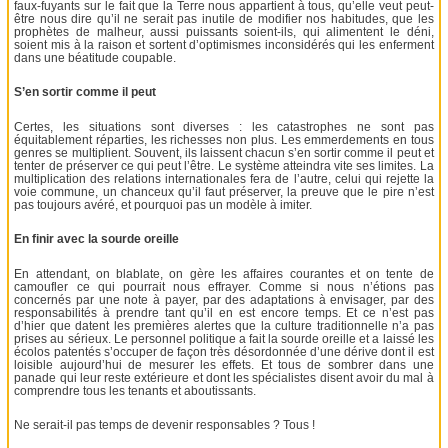
faux-fuyants sur le fait que la Terre nous appartient à tous, qu’elle veut peut-
être nous dire qu’il ne serait pas inutile de modifier nos habitudes, que les
prophètes de malheur, aussi puissants soient-ils, qui alimentent le déni,
soient mis à la raison et sortent d’optimismes inconsidérés qui les enferment
dans une béatitude coupable.
S’en sortir comme il peut
Certes, les situations sont diverses : les catastrophes ne sont pas
équitablement réparties, les richesses non plus. Les emmerdements en tous
genres se multiplient. Souvent, ils laissent chacun s’en sortir comme il peut et
tenter de préserver ce qui peut l’être. Le système atteindra vite ses limites. La
multiplication des relations internationales fera de l’autre, celui qui rejette la
voie commune, un chanceux qu’il faut préserver, la preuve que le pire n’est
pas toujours avéré, et pourquoi pas un modèle à imiter.
En finir avec la sourde oreille
En attendant, on blablate, on gère les affaires courantes et on tente de
camoufler ce qui pourrait nous effrayer. Comme si nous n’étions pas
concernés par une note à payer, par des adaptations à envisager, par des
responsabilités à prendre tant qu’il en est encore temps. Et ce n’est pas
d’hier que datent les premières alertes que la culture traditionnelle n’a pas
prises au sérieux. Le personnel politique a fait la sourde oreille et a laissé les
écolos patentés s’occuper de façon très désordonnée d’une dérive dont il est
loisible aujourd’hui de mesurer les effets. Et tous de sombrer dans une
panade qui leur reste extérieure et dont les spécialistes disent avoir du mal à
comprendre tous les tenants et aboutissants.
Ne serait-il pas temps de devenir responsables ? Tous !