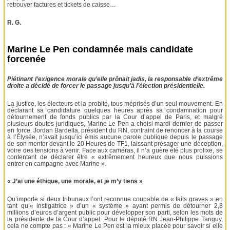
retrouver factures et tickets de caisse…
R. G.
Marine Le Pen condamnée mais candidate
forcenée
Piétinant l’exigence morale qu’elle prônait jadis, la responsable d’extrême
droite a décidé de forcer le passage jusqu’à l’élection présidentielle.
La justice, les électeurs et la probité, tous méprisés d’un seul mouvement. En
déclarant sa candidature quelques heures après sa condamnation pour
détournement de fonds publics par la Cour d’appel de Paris, et malgré
plusieurs doutes juridiques, Marine Le Pen a choisi mardi dernier de passer
en force. Jordan Bardella, président du RN, contraint de renoncer à la course
à l’Élysée, n’avait jusqu’ici émis aucune parole publique depuis le passage
de son mentor devant le 20 Heures de TF1, laissant présager une déception,
voire des tensions à venir. Face aux caméras, il n’a guère été plus prolixe, se
contentant de déclarer être « extrêmement heureux que nous puissions
entrer en campagne avec Marine ».
« J’ai une éthique, une morale, et je m’y tiens »
Qu’importe si deux tribunaux l’ont reconnue coupable de « faits graves » en
tant qu’« instigatrice » d’un « système » ayant permis de détourner 2,8
millions d’euros d’argent public pour développer son parti, selon les mots de
la présidente de la Cour d’appel. Pour le député RN Jean-Philippe Tanguy,
cela ne compte pas : « Marine Le Pen est la mieux placée pour savoir si elle