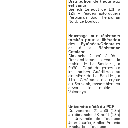
Distribution de tracts aux
estivants
Samedi 1eraoût de 10h à
12h – Péages autoroutiers
Perpignan Sud, Perpignan
Nord, Le Boulou.
Hommage aux résistants
tombés pour la libération
des Pyrénées-Orientales
et à la Résistance
Catalane
Dimanche 2 août à 9h –
Rassemblement devant la
mairie de La Bastide ; à
9h30 – Dépôt de gerbes sur
les tombes Guérilleros au
cimetière de La Bastide ; à
11h – Cérémonie à la crypte
du Souvenir, rassemblement
devant la mairie –
Valmanya.
Université d’été du PCF
Du vendredi 21 août (13h)
au dimanche 23 août (13h)
– Université de Toulouse
Jean-Jaurès, 5 allée Antonio
Machado – Toulouse.