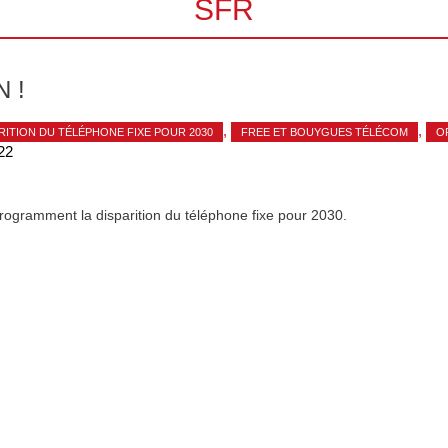
SFR
 !
,
,
RITION DU TÉLÉPHONE FIXE POUR 2030
FREE ET BOUYGUES TÉLÉCOM
O
22
rogramment la disparition du téléphone fixe pour 2030.