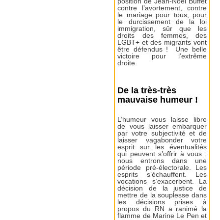
position de Jean-Noël Buffet
contre l’avortement, contre
le mariage pour tous, pour
le durcissement de la loi
immigration, sûr que les
droits des femmes, des
LGBT+ et des migrants vont
être défendus ! Une belle
victoire pour l’extrême
droite.
De la très-très
mauvaise humeur !
L’humeur vous laisse libre
de vous laisser embarquer
par votre subjectivité et de
laisser vagabonder votre
esprit sur les éventualités
qui peuvent s’offrir à vous :
nous entrons dans une
période pré-électorale. Les
esprits s’échauffent. Les
vocations s’exacerbent. La
décision de la justice de
mettre de la souplesse dans
les décisions prises à
propos du RN a ranimé la
flamme de Marine Le Pen et