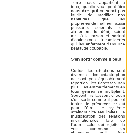
Terre nous appartient à
tous, qu’elle veut peut-être
nous dire qu’il ne serait pas
inutile de modifier nos
habitudes, que les
prophètes de malheur, aussi
puissants soient-ils, qui
alimentent le déni, soient
mis à la raison et sortent
d’optimismes inconsidérés
qui les enferment dans une
béatitude coupable.
S’en sortir comme il peut
Certes, les situations sont
diverses : les catastrophes
ne sont pas équitablement
réparties, les richesses non
plus. Les emmerdements en
tous genres se multiplient.
Souvent, ils laissent chacun
s’en sortir comme il peut et
tenter de préserver ce qui
peut l’être. Le système
atteindra vite ses limites. La
multiplication des relations
internationales fera de
l’autre, celui qui rejette la
voie commune, un
chanceux qu’il faut