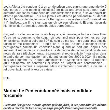
Louis Aliot a été condamné à un an de prison avec sursis, une amende de 5
000 euros et une peine d’inéligibilité de deux ans avec sursis pour avoir
détourné des fonds européens de leur destination initiale, à savoir payer un
attaché parlementaire… qui n’a jamais été attaché parlementaire du député
Aliot ! Et bien entendu, le maire de Perpignan pousse des cris d’orfraie et crie
à l’injustice… car il ne s’est pas enrichi personnellement. Étrange façon de
nier le vol de l’argent des contribuables européens…
Car, selon cette conception « aliotesque », si demain, je barbote deux litres
d’eau au supermarché du coin, non pour moi mais pour donner, par ces
temps de canicule, à boire au SDF du coin de ma rue, il n’y aurait pas plus de
raison de me condamner ! Et puis, on a un peu de mal à imaginer l’édile
perpignanais comme un chevalier blanc quand on sait que, depuis des
années, il refuse de se soumettre à la demande de communication de ses
notes de frais (déplacements, restauration et représentation) réalisées dans
le cadre de son mandat de maire durant les années 2020 à 2024. Il a même
fallu un jugement du Tribunal administratif de Montpellier pour lui rappeler
qu’il est normal de contrôler l’utilisation de l’argent des contribuables …
perpignanais comme européens. Mais visiblement Louis Aliot a du mal à
retrouver factures et tickets de caisse…
R. G.
Marine Le Pen condamnée mais candidate
forcenée
Piétinant l’exigence morale qu’elle prônait jadis, la responsable d’extrême
droite a décidé de forcer le passage jusqu’à l’élection présidentielle.