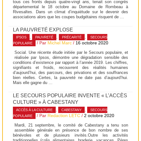
tous ces fronts depuis quatre-vingt ans, tenait son congrès
départemental le 18 octobre au Domaine de Rombeau à
Rivesaltes. Dans un climat d’inquiétude sur le devenir des
associations alors que les coupes budgétaires risquent de …
LA PAUVRETÉ EXPLOSE
,
,
,
IPSOS
PAUVRETÉ
PRÉCARITÉ
SECOURS
/ Par
Michel Marc
/
16 octobre 2020
POPULAIRE
Social. Une récente étude initiée par le Secours populaire, et
réalisée par Ipsos, démontre une dégradation sensible des
conditions d’existence par rapport à l’année 2019. Les chiffres,
signifiants et froids, recouvrent des réalités humaines
d’aujourd’hui, des parcours, des privations et des souffrances
bien réelles. Certes, la pauvreté ne date pas d’aujourd’hui.
Mais elle gagne du …
LE SECOURS POPULAIRE INVENTE « L’ACCÈS
CULTURE » À CABESTANY
,
,
ACCÈS À LA CULTURE
CABESTANY
SECOURS
/ Par
Redaction LETC
/
2 octobre 2020
POPULAIRE
Mardi, 21 septembre, le comité de Cabestany a tenu son
assemblée générale en présence de bon nombre de ses
bénévoles et de plusieurs invités.Outre les activités
traditionnelles (colis alimentaires, braderie, vacances, Pères