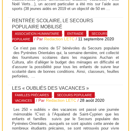
Noël Verts…), un accent particulier a été mis sur l’aide aux
sports (38 jeunes aidés en 2019 et un objectif de 50 en …
RENTRÉE SCOLAIRE, LE SECOURS
POPULAIRE MOBILISÉ
,
,
ASSOCIATION HUMANITAIRE
ENTRAIDE
SECOURS
/ Par
Redaction LETC
/
11 septembre 2020
POPULAIRE
Ce n’est pas moins de 57 bénévoles du Secours populaire
des Pyrénées Orientales qui, la semaine dernière, ont collecté
des fournitures scolaires dans les magasins Auchan et
Cultura, afin d’alléger le budget des ménages en difficulté et
d’assurer la possibilité pour tous les enfants de suivre leur
scolarité dans de bonnes conditions. Ainsi, classeurs, feuilles
perforées, …
LES « OUBLIÉS DES VACANCES »
,
,
FAMILLES PRÉCAIRES
SECOURS POPULAIRE
/ Par
Redaction LETC
/
28 août 2020
VACANCES
Les 250 « oubliés » des vacances ont passé une journée
mémorable !C’est à l’Aqualand de Saint-Cyprien que les
enfants et familles suivis par le Secours populaire des
Pyrénées-Orientales, auxquels se sont ajoutés cette année de
nombreux étudiants précaires, se sont retrouvés pour vivre