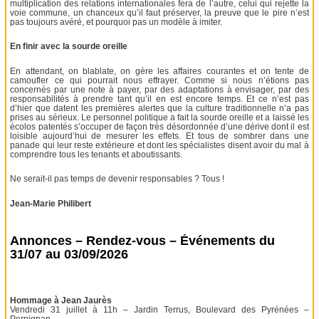
multiplication des relations internationales fera de l’autre, celui qui rejette la
voie commune, un chanceux qu’il faut préserver, la preuve que le pire n’est
pas toujours avéré, et pourquoi pas un modèle à imiter.
En finir avec la sourde oreille
En attendant, on blablate, on gère les affaires courantes et on tente de
camoufler ce qui pourrait nous effrayer. Comme si nous n’étions pas
concernés par une note à payer, par des adaptations à envisager, par des
responsabilités à prendre tant qu’il en est encore temps. Et ce n’est pas
d’hier que datent les premières alertes que la culture traditionnelle n’a pas
prises au sérieux. Le personnel politique a fait la sourde oreille et a laissé les
écolos patentés s’occuper de façon très désordonnée d’une dérive dont il est
loisible aujourd’hui de mesurer les effets. Et tous de sombrer dans une
panade qui leur reste extérieure et dont les spécialistes disent avoir du mal à
comprendre tous les tenants et aboutissants.
Ne serait-il pas temps de devenir responsables ? Tous !
Jean-Marie Philibert
Annonces – Rendez-vous – Événements du
31/07 au 03/09/2026
Hommage à Jean Jaurès
Vendredi 31 juillet à 11h – Jardin Terrus, Boulevard des Pyrénées –