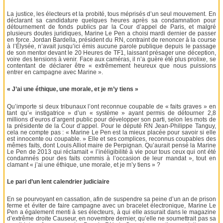
La justice, les électeurs et la probité, tous méprisés d’un seul mouvement. En
déclarant sa candidature quelques heures après sa condamnation pour
détournement de fonds publics par la Cour d’appel de Paris, et malgré
plusieurs doutes juridiques, Marine Le Pen a choisi mardi dernier de passer
en force. Jordan Bardella, président du RN, contraint de renoncer à la course
à l’Élysée, n’avait jusqu’ici émis aucune parole publique depuis le passage
de son mentor devant le 20 Heures de TF1, laissant présager une déception,
voire des tensions à venir. Face aux caméras, il n’a guère été plus prolixe, se
contentant de déclarer être « extrêmement heureux que nous puissions
entrer en campagne avec Marine ».
« J’ai une éthique, une morale, et je m’y tiens »
Qu’importe si deux tribunaux l’ont reconnue coupable de « faits graves » en
tant qu’« instigatrice » d’un « système » ayant permis de détourner 2,8
millions d’euros d’argent public pour développer son parti, selon les mots de
la présidente de la Cour d’appel. Pour le député RN Jean-Philippe Tanguy,
cela ne compte pas : « Marine Le Pen est la mieux placée pour savoir si elle
est innocente ou coupable. » Elle et ses complices, reconnus coupables des
mêmes faits, dont Louis Alliot maire de Perpignan. Qu’aurait pensé la Marine
Le Pen de 2013 qui réclamait « l’inéligibilité à vie pour tous ceux qui ont été
condamnés pour des faits commis à l’occasion de leur mandat », tout en
clamant « j’ai une éthique, une morale, et je m’y tiens » ?
Le pari d’un lent calendrier judiciaire
En se pourvoyant en cassation, afin de suspendre sa peine d’un an de prison
ferme et éviter de faire campagne avec un bracelet électronique, Marine Le
Pen a également menti à ses électeurs, à qui elle assurait dans le magazine
d’extrême droite Causeur, en novembre dernier, qu’elle ne soumettrait pas sa