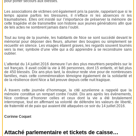
pour porter secours aux blessés.
Les associations de victimes ont également pris la parole, rappelant que si le
temps apaise parfois les blessures, il n’efface ni les absences ni les
traumatismes. Elles ont insisté sur l’importance de préserver la mémoire de
cette tragédie et de transmettre son histoire aux jeunes générations afin que
de tels actes ne sombrent jamais dans l’oubli.
Tout au long de la journée, les habitants de Nice se sont succédé devant le
mémorial pour déposer des fleurs, allumer des bougies ou simplement se
recueillir en silence. Les visages étaient graves, les regards souvent tournés
vers la mer, symbole d’une ville qui a dû apprendre à se reconstruire sans
oublier.
L’attentat du 14 juillet 2016 demeure l’un des plus meurtriers perpétrés sur le
sol français. Il avait coûté la vie à 86 personnes, dont 15 enfants, et fait plus
de 450 blessés. Dix ans plus tard, la douleur reste vive pour de nombreuses
familles, mais cette commémoration témoigne également de la solidarité et
de la résilience dont Nice a fait preuve depuis cette nuit tragique.
À travers cette journée d’hommage, la cité azuréenne a rappelé que la
mémoire constitue un rempart contre l’oubli. Dix ans après les événements,
Nice continue d’honorer celles et ceux dont la vie a été brutalement
interrompue, tout en affirmant sa volonté de défendre les valeurs de liberté,
de fraternité et de paix qui avaient été attaquées ce soir du 14 juillet 2016.
Corinne Coquet
Attaché parlementaire et tickets de caisse…