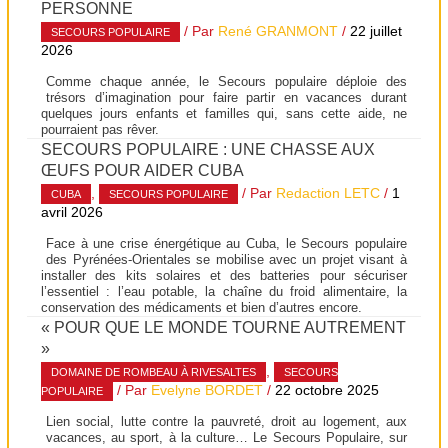
PERSONNE
/ Par
René GRANMONT
/
22 juillet
SECOURS POPULAIRE
2026
Comme chaque année, le Secours populaire déploie des
trésors d’imagination pour faire partir en vacances durant
quelques jours enfants et familles qui, sans cette aide, ne
pourraient pas rêver.
SECOURS POPULAIRE : UNE CHASSE AUX
ŒUFS POUR AIDER CUBA
,
/ Par
Redaction LETC
/
1
CUBA
SECOURS POPULAIRE
avril 2026
Face à une crise énergétique au Cuba, le Secours populaire
des Pyrénées-Orientales se mobilise avec un projet visant à
installer des kits solaires et des batteries pour sécuriser
l’essentiel : l’eau potable, la chaîne du froid alimentaire, la
conservation des médicaments et bien d’autres encore.
« POUR QUE LE MONDE TOURNE AUTREMENT
»
,
DOMAINE DE ROMBEAU À RIVESALTES
SECOURS
/ Par
Evelyne BORDET
/
22 octobre 2025
POPULAIRE
Lien social, lutte contre la pauvreté, droit au logement, aux
vacances, au sport, à la culture… Le Secours Populaire, sur