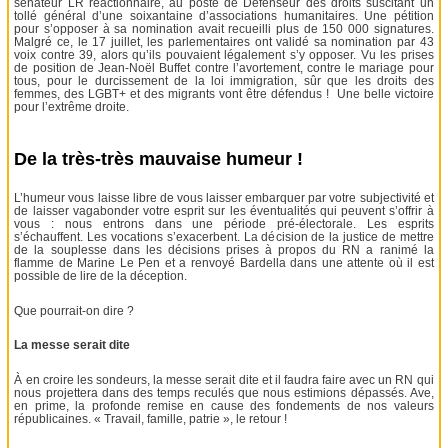
sénateur LR réactionnaire, au poste de Défenseur des droits suscitant un
tollé général d’une soixantaine d’associations humanitaires. Une pétition
pour s’opposer à sa nomination avait recueilli plus de 150 000 signatures.
Malgré ce, le 17 juillet, les parlementaires ont validé sa nomination par 43
voix contre 39, alors qu’ils pouvaient légalement s’y opposer. Vu les prises
de position de Jean-Noël Buffet contre l’avortement, contre le mariage pour
tous, pour le durcissement de la loi immigration, sûr que les droits des
femmes, des LGBT+ et des migrants vont être défendus ! Une belle victoire
pour l’extrême droite.
De la très-très mauvaise humeur !
L’humeur vous laisse libre de vous laisser embarquer par votre subjectivité et
de laisser vagabonder votre esprit sur les éventualités qui peuvent s’offrir à
vous : nous entrons dans une période pré-électorale. Les esprits
s’échauffent. Les vocations s’exacerbent. La décision de la justice de mettre
de la souplesse dans les décisions prises à propos du RN a ranimé la
flamme de Marine Le Pen et a renvoyé Bardella dans une attente où il est
possible de lire de la déception.
Que pourrait-on dire ?
La messe serait dite
À en croire les sondeurs, la messe serait dite et il faudra faire avec un RN qui
nous projettera dans des temps reculés que nous estimions dépassés. Ave,
en prime, la profonde remise en cause des fondements de nos valeurs
républicaines. « Travail, famille, patrie », le retour !