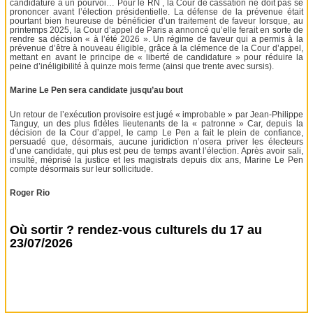
candidature à un pourvoi… Pour le RN , la Cour de cassation ne doit pas se
prononcer avant l’élection présidentielle. La défense de la prévenue était
pourtant bien heureuse de bénéficier d’un traitement de faveur lorsque, au
printemps 2025, la Cour d’appel de Paris a annoncé qu’elle ferait en sorte de
rendre sa décision « à l’été 2026 ». Un régime de faveur qui a permis à la
prévenue d’être à nouveau éligible, grâce à la clémence de la Cour d’appel,
mettant en avant le principe de « liberté de candidature » pour réduire la
peine d’inéligibilité à quinze mois ferme (ainsi que trente avec sursis).
Marine Le Pen sera candidate jusqu’au bout
Un retour de l’exécution provisoire est jugé « improbable » par Jean-Philippe
Tanguy, un des plus fidèles lieutenants de la « patronne » Car, depuis la
décision de la Cour d’appel, le camp Le Pen a fait le plein de confiance,
persuadé que, désormais, aucune juridiction n’osera priver les électeurs
d’une candidate, qui plus est peu de temps avant l’élection. Après avoir sali,
insulté, méprisé la justice et les magistrats depuis dix ans, Marine Le Pen
compte désormais sur leur sollicitude.
Roger Rio
Où sortir ? rendez-vous culturels du 17 au
23/07/2026