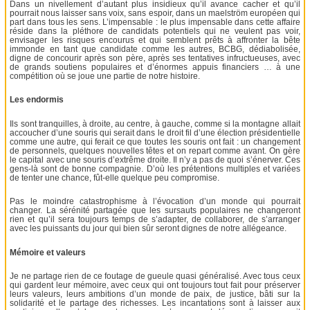
Dans un nivellement d’autant plus insidieux qu’il avance cacher et qu’il
pourrait nous laisser sans voix, sans espoir, dans un maelström européen qui
part dans tous les sens. L’impensable : le plus impensable dans cette affaire
réside dans la pléthore de candidats potentiels qui ne veulent pas voir,
envisager les risques encourus et qui semblent prêts à affronter la bête
immonde en tant que candidate comme les autres, BCBG, dédiabolisée,
digne de concourir après son père, après ses tentatives infructueuses, avec
de grands soutiens populaires et d’énormes appuis financiers … à une
compétition où se joue une partie de notre histoire.
Les endormis
Ils sont tranquilles, à droite, au centre, à gauche, comme si la montagne allait
accoucher d’une souris qui serait dans le droit fil d’une élection présidentielle
comme une autre, qui ferait ce que toutes les souris ont fait : un changement
de personnels, quelques nouvelles têtes et on repart comme avant. On gère
le capital avec une souris d’extrême droite. Il n’y a pas de quoi s’énerver. Ces
gens-là sont de bonne compagnie. D’où les prétentions multiples et variées
de tenter une chance, fût-elle quelque peu compromise.
Pas le moindre catastrophisme à l’évocation d’un monde qui pourrait
changer. La sérénité partagée que les sursauts populaires ne changeront
rien et qu’il sera toujours temps de s’adapter, de collaborer, de s’arranger
avec les puissants du jour qui bien sûr seront dignes de notre allégeance.
Mémoire et valeurs
Je ne partage rien de ce foutage de gueule quasi généralisé. Avec tous ceux
qui gardent leur mémoire, avec ceux qui ont toujours tout fait pour préserver
leurs valeurs, leurs ambitions d’un monde de paix, de justice, bâti sur la
solidarité et le partage des richesses. Les incantations sont à laisser aux