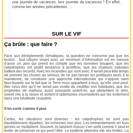
une journée de vacances, leur journée de vacances ! En effet,
comme les années précédentes, …
SUR LE VIF
Ça brûle : que faire ?
Face aux dérèglements climatiques, la question ne concerne pas que les
écolos : tout citoyen vivant avec un minimum d’information est en mesure
d’avoir un avis qui prend en compte que les données bougent, que les
catastrophes ont plutôt tendance à proliférer, que les chaleurs estivales
battent des records. Avec les incendies qui vont avec. Il serait peut-être temps
de prendre les choses au sérieux, de ne pas laisser les politiques seuls à la
manœuvre, de construire une approche internationale qui s’appuie sans
faux-fuyants sur le fait que la Terre nous appartient à tous, qu’elle veut peut-
être nous dire qu’il ne serait pas inutile de modifier nos habitudes, que les
prophètes de malheur, aussi puissants soient-ils, qui alimentent le déni,
soient mis à la raison et sortent d’optimismes inconsidérés qui les enferment
dans une béatitude coupable.
S’en sortir comme il peut
Certes, les situations sont diverses : les catastrophes ne sont pas
équitablement réparties, les richesses non plus. Les emmerdements en tous
genres se multiplient. Souvent, ils laissent chacun s’en sortir comme il peut et
tenter de préserver ce qui peut l’être. Le système atteindra vite ses limites. La