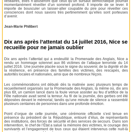
vestiaires, elles n’abuseront que ceux qu’un sursaut démocratique pourrait
momentanément réveiller d’un sommeil profond. Il importe de se lever. Il
importe de bousculer un laisser-aller coupable du pire pour réveiller ces
consciences dont nous savons très pertinemment qu’elles sont porteuses
d’avenir.
Jean-Marie Philibert
Dix ans après l’attentat du 14 juillet 2016, Nice se
recueille pour ne jamais oublier
Dix ans après l’attentat qui a endeuillé la Promenade des Anglais, Nice a
rendu un hommage solennel aux 86 victimes de l’attaque terroriste du 14
juillet 2016. Une journée placée sous le signe du souvenir, de la dignité et de
la résilience, en présence des familles des victimes, des rescapés, des
autorités locales et nationales, ainsi que de nombreux Niçois.
Les commémorations ont débuté dès la matinée avec plusieurs temps de
recueillement organisés sur la Promenade des Anglais, là même où, dix ans
plus tôt, un camion lancé dans la foule venue assister au feu d’artifice de la
Fête nationale avait semé la terreur. Au fil de la journée, des gerbes ont été
déposées devant le mémorial, tandis qu’une minute de silence a rassemblé
plusieurs centaines de personnes dans une profonde émotion.
Point d’orgue de cette journée, une cérémonie officielle s’est tenue en
présence du président de la République, entouré d’élus, de représentants
des institutions, des forces de sécurité et des services de secours. Dans son
intervention, le chef de l’État a salué la mémoire des victimes, le courage des
survivants et l’engagement de tous ceux qui étaient intervenus cette nuit-là