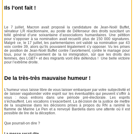
Ils l’ont fait !
Le 7 juillet, Macron avait proposé la candidature de Jean-Noël Buffet,
sénateur LR réactionnaire, au poste de Défenseur des droits suscitant un
tollé général d’une soixantaine d’associations humanitaires. Une pétition
pour s’opposer à sa nomination avait recueilli plus de 150 000 signatures.
Malgré ce, le 17 juillet, les parlementaires ont validé sa nomination par 43
voix contre 39, alors qu’ils pouvaient légalement s’y opposer. Vu les prises
de position de Jean-Noël Buffet contre l’avortement, contre le mariage pour
tous, pour le durcissement de la loi immigration, sûr que les droits des
femmes, des LGBT+ et des migrants vont être défendus ! Une belle victoire
pour l’extrême droite.
De la très-très mauvaise humeur !
L’humeur vous laisse libre de vous laisser embarquer par votre subjectivité et
de laisser vagabonder votre esprit sur les éventualités qui peuvent s’offrir à
vous : nous entrons dans une période pré-électorale. Les esprits
s’échauffent. Les vocations s’exacerbent. La décision de la justice de mettre
de la souplesse dans les décisions prises à propos du RN a ranimé la
flamme de Marine Le Pen et a renvoyé Bardella dans une attente où il est
possible de lire de la déception.
Que pourrait-on dire ?
La messe serait dite