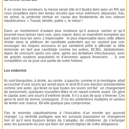
À en croire les sondeurs, la messe serait dite et il faudra faire avec un RN qui
nous projettera dans des temps reculés que nous estimions dépassés. Ave,
en prime, la profonde remise en cause des fondements de nos valeurs
républicaines. « Travail, famille, patrie », le retour !
Dans un nivellement d’autant plus insidieux qu’il avance cacher et qu’il
pourrait nous laisser sans voix, sans espoir, dans un maelström européen qui
part dans tous les sens. L’impensable : le plus impensable dans cette affaire
réside dans la pléthore de candidats potentiels qui ne veulent pas voir,
envisager les risques encourus et qui semblent prêts à affronter la bête
immonde en tant que candidate comme les autres, BCBG, dédiabolisée,
digne de concourir après son père, après ses tentatives infructueuses, avec
de grands soutiens populaires et d’énormes appuis financiers … à une
compétition où se joue une partie de notre histoire.
Les endormis
Ils sont tranquilles, à droite, au centre, à gauche, comme si la montagne allait
accoucher d’une souris qui serait dans le droit fil d’une élection présidentielle
comme une autre, qui ferait ce que toutes les souris ont fait : un changement
de personnels, quelques nouvelles têtes et on repart comme avant. On gère
le capital avec une souris d’extrême droite. Il n’y a pas de quoi s’énerver. Ces
gens-là sont de bonne compagnie. D’où les prétentions multiples et variées
de tenter une chance, fût-elle quelque peu compromise.
Pas le moindre catastrophisme à l’évocation d’un monde qui pourrait
changer. La sérénité partagée que les sursauts populaires ne changeront
rien et qu’il sera toujours temps de s’adapter, de collaborer, de s’arranger
avec les puissants du jour qui bien sûr seront dignes de notre allégeance.