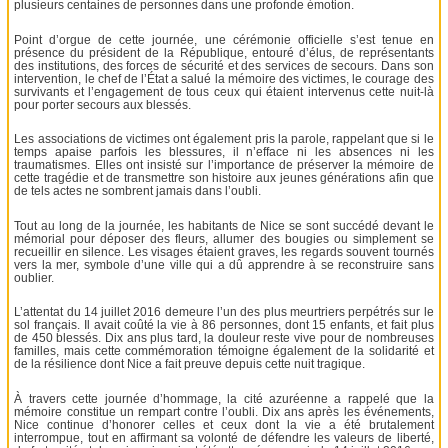
plusieurs centaines de personnes dans une profonde émotion.
Point d’orgue de cette journée, une cérémonie officielle s’est tenue en
présence du président de la République, entouré d’élus, de représentants
des institutions, des forces de sécurité et des services de secours. Dans son
intervention, le chef de l’État a salué la mémoire des victimes, le courage des
survivants et l’engagement de tous ceux qui étaient intervenus cette nuit-là
pour porter secours aux blessés.
Les associations de victimes ont également pris la parole, rappelant que si le
temps apaise parfois les blessures, il n’efface ni les absences ni les
traumatismes. Elles ont insisté sur l’importance de préserver la mémoire de
cette tragédie et de transmettre son histoire aux jeunes générations afin que
de tels actes ne sombrent jamais dans l’oubli.
Tout au long de la journée, les habitants de Nice se sont succédé devant le
mémorial pour déposer des fleurs, allumer des bougies ou simplement se
recueillir en silence. Les visages étaient graves, les regards souvent tournés
vers la mer, symbole d’une ville qui a dû apprendre à se reconstruire sans
oublier.
L’attentat du 14 juillet 2016 demeure l’un des plus meurtriers perpétrés sur le
sol français. Il avait coûté la vie à 86 personnes, dont 15 enfants, et fait plus
de 450 blessés. Dix ans plus tard, la douleur reste vive pour de nombreuses
familles, mais cette commémoration témoigne également de la solidarité et
de la résilience dont Nice a fait preuve depuis cette nuit tragique.
À travers cette journée d’hommage, la cité azuréenne a rappelé que la
mémoire constitue un rempart contre l’oubli. Dix ans après les événements,
Nice continue d’honorer celles et ceux dont la vie a été brutalement
interrompue, tout en affirmant sa volonté de défendre les valeurs de liberté,