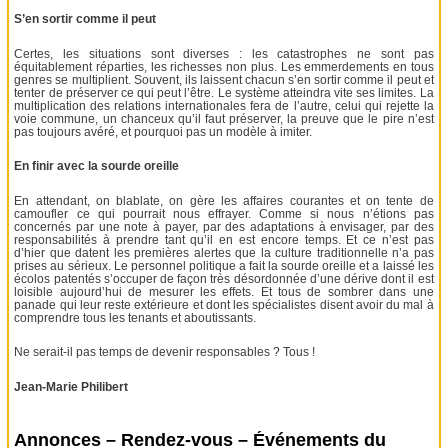
S’en sortir comme il peut
Certes, les situations sont diverses : les catastrophes ne sont pas
équitablement réparties, les richesses non plus. Les emmerdements en tous
genres se multiplient. Souvent, ils laissent chacun s’en sortir comme il peut et
tenter de préserver ce qui peut l’être. Le système atteindra vite ses limites. La
multiplication des relations internationales fera de l’autre, celui qui rejette la
voie commune, un chanceux qu’il faut préserver, la preuve que le pire n’est
pas toujours avéré, et pourquoi pas un modèle à imiter.
En finir avec la sourde oreille
En attendant, on blablate, on gère les affaires courantes et on tente de
camoufler ce qui pourrait nous effrayer. Comme si nous n’étions pas
concernés par une note à payer, par des adaptations à envisager, par des
responsabilités à prendre tant qu’il en est encore temps. Et ce n’est pas
d’hier que datent les premières alertes que la culture traditionnelle n’a pas
prises au sérieux. Le personnel politique a fait la sourde oreille et a laissé les
écolos patentés s’occuper de façon très désordonnée d’une dérive dont il est
loisible aujourd’hui de mesurer les effets. Et tous de sombrer dans une
panade qui leur reste extérieure et dont les spécialistes disent avoir du mal à
comprendre tous les tenants et aboutissants.
Ne serait-il pas temps de devenir responsables ? Tous !
Jean-Marie Philibert
Annonces – Rendez-vous – Événements du