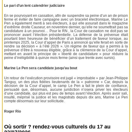
Le pari d’un lent calendrier judiciaire
En se pourvoyant en cassation, afin de suspendre sa peine d’un an de prison
ferme et éviter de faire campagne avec un bracelet électronique, Marine Le
Pen a également menti à ses électeurs, à qui elle assurait dans le magazine
d’extrême droite Causeur, en novembre dernier, qu’elle ne soumettrait pas sa
candidature à un pourvoi… Pour le RN , la Cour de cassation ne doit pas se
prononcer avant l’élection présidentielle. La défense de la prévenue était
pourtant bien heureuse de bénéficier d’un traitement de faveur lorsque, au
printemps 2025, la Cour d’appel de Paris a annoncé qu’elle ferait en sorte de
rendre sa décision « à l’été 2026 ». Un régime de faveur qui a permis à la
prévenue d’être à nouveau éligible, grâce à la clémence de la Cour d’appel,
mettant en avant le principe de « liberté de candidature » pour réduire la
peine d’inéligibilité à quinze mois ferme (ainsi que trente avec sursis).
Marine Le Pen sera candidate jusqu’au bout
Un retour de l’exécution provisoire est jugé « improbable » par Jean-Philippe
Tanguy, un des plus fidèles lieutenants de la « patronne » Car, depuis la
décision de la Cour d’appel, le camp Le Pen a fait le plein de confiance,
persuadé que, désormais, aucune juridiction n’osera priver les électeurs
d’une candidate, qui plus est peu de temps avant l’élection. Après avoir sali,
insulté, méprisé la justice et les magistrats depuis dix ans, Marine Le Pen
compte désormais sur leur sollicitude.
Roger Rio
Où sortir ? rendez-vous culturels du 17 au