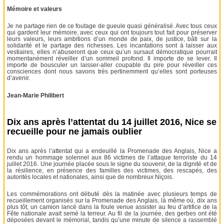
Mémoire et valeurs
Je ne partage rien de ce foutage de gueule quasi généralisé. Avec tous ceux
qui gardent leur mémoire, avec ceux qui ont toujours tout fait pour préserver
leurs valeurs, leurs ambitions d’un monde de paix, de justice, bâti sur la
solidarité et le partage des richesses. Les incantations sont à laisser aux
vestiaires, elles n’abuseront que ceux qu’un sursaut démocratique pourrait
momentanément réveiller d’un sommeil profond. Il importe de se lever. Il
importe de bousculer un laisser-aller coupable du pire pour réveiller ces
consciences dont nous savons très pertinemment qu’elles sont porteuses
d’avenir.
Jean-Marie Philibert
Dix ans après l’attentat du 14 juillet 2016, Nice se
recueille pour ne jamais oublier
Dix ans après l’attentat qui a endeuillé la Promenade des Anglais, Nice a
rendu un hommage solennel aux 86 victimes de l’attaque terroriste du 14
juillet 2016. Une journée placée sous le signe du souvenir, de la dignité et de
la résilience, en présence des familles des victimes, des rescapés, des
autorités locales et nationales, ainsi que de nombreux Niçois.
Les commémorations ont débuté dès la matinée avec plusieurs temps de
recueillement organisés sur la Promenade des Anglais, là même où, dix ans
plus tôt, un camion lancé dans la foule venue assister au feu d’artifice de la
Fête nationale avait semé la terreur. Au fil de la journée, des gerbes ont été
déposées devant le mémorial, tandis qu’une minute de silence a rassemblé