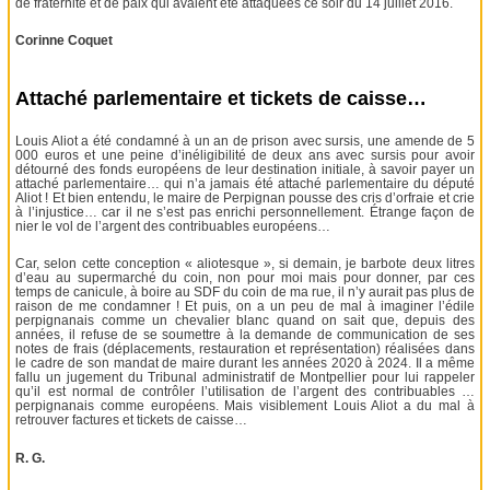
de fraternité et de paix qui avaient été attaquées ce soir du 14 juillet 2016.
Corinne Coquet
Attaché parlementaire et tickets de caisse…
Louis Aliot a été condamné à un an de prison avec sursis, une amende de 5
000 euros et une peine d’inéligibilité de deux ans avec sursis pour avoir
détourné des fonds européens de leur destination initiale, à savoir payer un
attaché parlementaire… qui n’a jamais été attaché parlementaire du député
Aliot ! Et bien entendu, le maire de Perpignan pousse des cris d’orfraie et crie
à l’injustice… car il ne s’est pas enrichi personnellement. Étrange façon de
nier le vol de l’argent des contribuables européens…
Car, selon cette conception « aliotesque », si demain, je barbote deux litres
d’eau au supermarché du coin, non pour moi mais pour donner, par ces
temps de canicule, à boire au SDF du coin de ma rue, il n’y aurait pas plus de
raison de me condamner ! Et puis, on a un peu de mal à imaginer l’édile
perpignanais comme un chevalier blanc quand on sait que, depuis des
années, il refuse de se soumettre à la demande de communication de ses
notes de frais (déplacements, restauration et représentation) réalisées dans
le cadre de son mandat de maire durant les années 2020 à 2024. Il a même
fallu un jugement du Tribunal administratif de Montpellier pour lui rappeler
qu’il est normal de contrôler l’utilisation de l’argent des contribuables …
perpignanais comme européens. Mais visiblement Louis Aliot a du mal à
retrouver factures et tickets de caisse…
R. G.