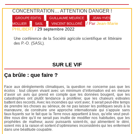
CONCENTRATION… ATTENTION DANGER !
,
,
GROUPE EDITIS
GUILLAUME MEURICE
JEAN-YVES
,
,
/ Par
Jean-Marie
MOLLIER
SASL
VINCENT BOLLORÉ
PHILIBERT
/
29 septembre 2022
Une conférence de la Société agricole scientifique et littéraire
des P.-O. (SASL).
SUR LE VIF
Ça brûle : que faire ?
Face aux dérèglements climatiques, la question ne concerne pas que les
écolos : tout citoyen vivant avec un minimum d’information est en mesure
d’avoir un avis qui prend en compte que les données bougent, que les
catastrophes ont plutôt tendance à proliférer, que les chaleurs estivales
battent des records. Avec les incendies qui vont avec. Il serait peut-être temps
de prendre les choses au sérieux, de ne pas laisser les politiques seuls à la
manœuvre, de construire une approche internationale qui s’appuie sans
faux-fuyants sur le fait que la Terre nous appartient à tous, qu’elle veut peut-
être nous dire qu’il ne serait pas inutile de modifier nos habitudes, que les
prophètes de malheur, aussi puissants soient-ils, qui alimentent le déni,
soient mis à la raison et sortent d’optimismes inconsidérés qui les enferment
dans une béatitude coupable.