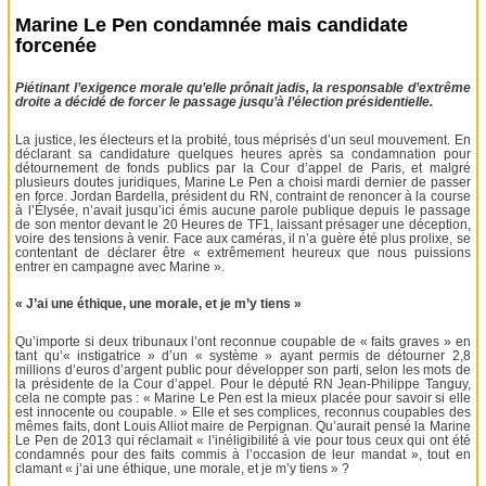
Marine Le Pen condamnée mais candidate
forcenée
Piétinant l’exigence morale qu’elle prônait jadis, la responsable d’extrême
droite a décidé de forcer le passage jusqu’à l’élection présidentielle.
La justice, les électeurs et la probité, tous méprisés d’un seul mouvement. En
déclarant sa candidature quelques heures après sa condamnation pour
détournement de fonds publics par la Cour d’appel de Paris, et malgré
plusieurs doutes juridiques, Marine Le Pen a choisi mardi dernier de passer
en force. Jordan Bardella, président du RN, contraint de renoncer à la course
à l’Élysée, n’avait jusqu’ici émis aucune parole publique depuis le passage
de son mentor devant le 20 Heures de TF1, laissant présager une déception,
voire des tensions à venir. Face aux caméras, il n’a guère été plus prolixe, se
contentant de déclarer être « extrêmement heureux que nous puissions
entrer en campagne avec Marine ».
« J’ai une éthique, une morale, et je m’y tiens »
Qu’importe si deux tribunaux l’ont reconnue coupable de « faits graves » en
tant qu’« instigatrice » d’un « système » ayant permis de détourner 2,8
millions d’euros d’argent public pour développer son parti, selon les mots de
la présidente de la Cour d’appel. Pour le député RN Jean-Philippe Tanguy,
cela ne compte pas : « Marine Le Pen est la mieux placée pour savoir si elle
est innocente ou coupable. » Elle et ses complices, reconnus coupables des
mêmes faits, dont Louis Alliot maire de Perpignan. Qu’aurait pensé la Marine
Le Pen de 2013 qui réclamait « l’inéligibilité à vie pour tous ceux qui ont été
condamnés pour des faits commis à l’occasion de leur mandat », tout en
clamant « j’ai une éthique, une morale, et je m’y tiens » ?