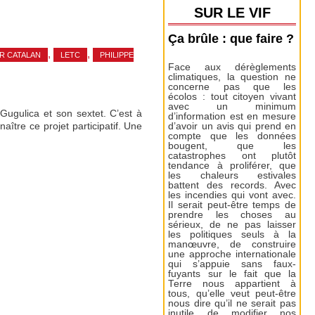
SUR LE VIF
Ça brûle : que faire ?
,
,
UR CATALAN
LETC
PHILIPPE
Face aux dérèglements
climatiques, la question ne
concerne pas que les
écolos : tout citoyen vivant
avec un minimum
 Gugulica et son sextet. C’est à
d’information est en mesure
aître ce projet participatif. Une
d’avoir un avis qui prend en
compte que les données
bougent, que les
catastrophes ont plutôt
tendance à proliférer, que
les chaleurs estivales
battent des records. Avec
les incendies qui vont avec.
Il serait peut-être temps de
prendre les choses au
sérieux, de ne pas laisser
les politiques seuls à la
manœuvre, de construire
une approche internationale
qui s’appuie sans faux-
fuyants sur le fait que la
Terre nous appartient à
tous, qu’elle veut peut-être
nous dire qu’il ne serait pas
inutile de modifier nos