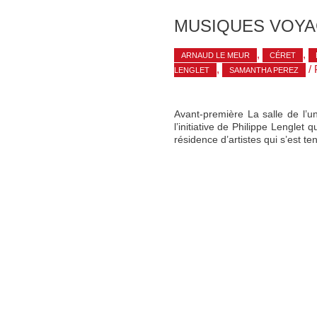
MUSIQUES VOY
,
,
ARNAUD LE MEUR
CÉRET
,
/ 
LENGLET
SAMANTHA PEREZ
Avant-première La salle de l’un
l’initiative de Philippe Lenglet
résidence d’artistes qui s’est t