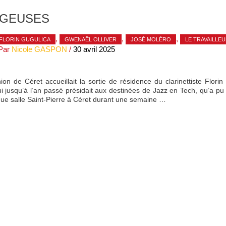
AGEUSES
,
,
,
FLORIN GUGULICA
GWENAËL OLLIVER
JOSÉ MOLÉRO
LE TRAVAILLE
Par
Nicole GASPON
/
30 avril 2025
ion de Céret accueillait la sortie de résidence du clarinettiste Florin
 qui jusqu’à l’an passé présidait aux destinées de Jazz en Tech, qu’a pu n
enue salle Saint-Pierre à Céret durant une semaine …