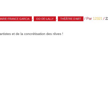
,
,
/ Par
12321
/
2
MARIE-FRANCE GARCIA
OO-DE-LALLY
THÉÂTRE D’ART
rtistes et de la concrétisation des rêves !