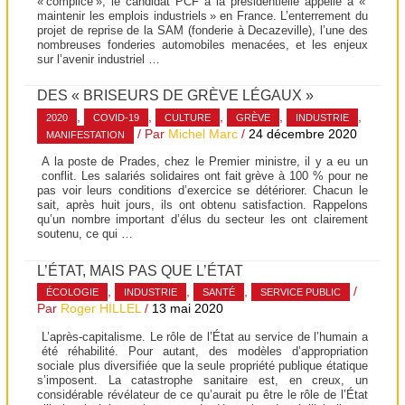
« complice », le candidat PCF à la présidentielle appelle à «
maintenir les emplois industriels » en France. L’enterrement du
projet de reprise de la SAM (fonderie à Decazeville), l’une des
nombreuses fonderies automobiles menacées, et les enjeux
sur l’avenir industriel …
DES « BRISEURS DE GRÈVE LÉGAUX »
,
,
,
,
,
2020
COVID-19
CULTURE
GRÈVE
INDUSTRIE
/ Par
Michel Marc
/
24 décembre 2020
MANIFESTATION
A la poste de Prades, chez le Premier ministre, il y a eu un
conflit. Les salariés solidaires ont fait grève à 100 % pour ne
pas voir leurs conditions d’exercice se détériorer. Chacun le
sait, après huit jours, ils ont obtenu satisfaction. Rappelons
qu’un nombre important d’élus du secteur les ont clairement
soutenu, ce qui …
L’ÉTAT, MAIS PAS QUE L’ÉTAT
,
,
,
/
ÉCOLOGIE
INDUSTRIE
SANTÉ
SERVICE PUBLIC
Par
Roger HILLEL
/
13 mai 2020
L’après-capitalisme. Le rôle de l’État au service de l’humain a
été réhabilité. Pour autant, des modèles d’appropriation
sociale plus diversifiée que la seule propriété publique étatique
s’imposent. La catastrophe sanitaire est, en creux, un
considérable révélateur de ce qu’aurait pu être le rôle de l’État