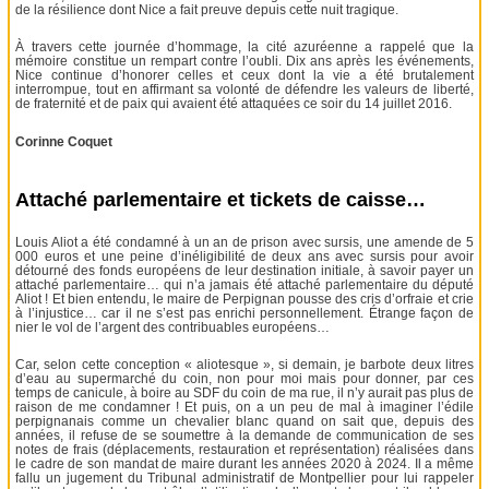
de la résilience dont Nice a fait preuve depuis cette nuit tragique.
À travers cette journée d’hommage, la cité azuréenne a rappelé que la
mémoire constitue un rempart contre l’oubli. Dix ans après les événements,
Nice continue d’honorer celles et ceux dont la vie a été brutalement
interrompue, tout en affirmant sa volonté de défendre les valeurs de liberté,
de fraternité et de paix qui avaient été attaquées ce soir du 14 juillet 2016.
Corinne Coquet
Attaché parlementaire et tickets de caisse…
Louis Aliot a été condamné à un an de prison avec sursis, une amende de 5
000 euros et une peine d’inéligibilité de deux ans avec sursis pour avoir
détourné des fonds européens de leur destination initiale, à savoir payer un
attaché parlementaire… qui n’a jamais été attaché parlementaire du député
Aliot ! Et bien entendu, le maire de Perpignan pousse des cris d’orfraie et crie
à l’injustice… car il ne s’est pas enrichi personnellement. Étrange façon de
nier le vol de l’argent des contribuables européens…
Car, selon cette conception « aliotesque », si demain, je barbote deux litres
d’eau au supermarché du coin, non pour moi mais pour donner, par ces
temps de canicule, à boire au SDF du coin de ma rue, il n’y aurait pas plus de
raison de me condamner ! Et puis, on a un peu de mal à imaginer l’édile
perpignanais comme un chevalier blanc quand on sait que, depuis des
années, il refuse de se soumettre à la demande de communication de ses
notes de frais (déplacements, restauration et représentation) réalisées dans
le cadre de son mandat de maire durant les années 2020 à 2024. Il a même
fallu un jugement du Tribunal administratif de Montpellier pour lui rappeler