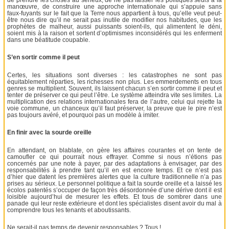
manœuvre, de construire une approche internationale qui s’appuie sans
faux-fuyants sur le fait que la Terre nous appartient à tous, qu’elle veut peut-
être nous dire qu’il ne serait pas inutile de modifier nos habitudes, que les
prophètes de malheur, aussi puissants soient-ils, qui alimentent le déni,
soient mis à la raison et sortent d’optimismes inconsidérés qui les enferment
dans une béatitude coupable.
S’en sortir comme il peut
Certes, les situations sont diverses : les catastrophes ne sont pas
équitablement réparties, les richesses non plus. Les emmerdements en tous
genres se multiplient. Souvent, ils laissent chacun s’en sortir comme il peut et
tenter de préserver ce qui peut l’être. Le système atteindra vite ses limites. La
multiplication des relations internationales fera de l’autre, celui qui rejette la
voie commune, un chanceux qu’il faut préserver, la preuve que le pire n’est
pas toujours avéré, et pourquoi pas un modèle à imiter.
En finir avec la sourde oreille
En attendant, on blablate, on gère les affaires courantes et on tente de
camoufler ce qui pourrait nous effrayer. Comme si nous n’étions pas
concernés par une note à payer, par des adaptations à envisager, par des
responsabilités à prendre tant qu’il en est encore temps. Et ce n’est pas
d’hier que datent les premières alertes que la culture traditionnelle n’a pas
prises au sérieux. Le personnel politique a fait la sourde oreille et a laissé les
écolos patentés s’occuper de façon très désordonnée d’une dérive dont il est
loisible aujourd’hui de mesurer les effets. Et tous de sombrer dans une
panade qui leur reste extérieure et dont les spécialistes disent avoir du mal à
comprendre tous les tenants et aboutissants.
Ne serait-il pas temps de devenir responsables ? Tous !