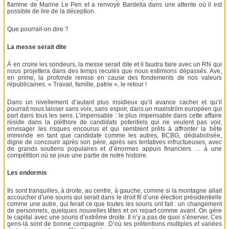
flamme de Marine Le Pen et a renvoyé Bardella dans une attente où il est
possible de lire de la déception.
Que pourrait-on dire ?
La messe serait dite
À en croire les sondeurs, la messe serait dite et il faudra faire avec un RN qui
nous projettera dans des temps reculés que nous estimions dépassés. Ave,
en prime, la profonde remise en cause des fondements de nos valeurs
républicaines. « Travail, famille, patrie », le retour !
Dans un nivellement d’autant plus insidieux qu’il avance cacher et qu’il
pourrait nous laisser sans voix, sans espoir, dans un maelström européen qui
part dans tous les sens. L’impensable : le plus impensable dans cette affaire
réside dans la pléthore de candidats potentiels qui ne veulent pas voir,
envisager les risques encourus et qui semblent prêts à affronter la bête
immonde en tant que candidate comme les autres, BCBG, dédiabolisée,
digne de concourir après son père, après ses tentatives infructueuses, avec
de grands soutiens populaires et d’énormes appuis financiers … à une
compétition où se joue une partie de notre histoire.
Les endormis
Ils sont tranquilles, à droite, au centre, à gauche, comme si la montagne allait
accoucher d’une souris qui serait dans le droit fil d’une élection présidentielle
comme une autre, qui ferait ce que toutes les souris ont fait : un changement
de personnels, quelques nouvelles têtes et on repart comme avant. On gère
le capital avec une souris d’extrême droite. Il n’y a pas de quoi s’énerver. Ces
gens-là sont de bonne compagnie. D’où les prétentions multiples et variées