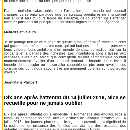
de tenter une chance, fût-elle quelque peu compromise.
Pas le moindre catastrophisme à l’évocation d’un monde qui pourrait
changer. La sérénité partagée que les sursauts populaires ne changeront
rien et qu’il sera toujours temps de s’adapter, de collaborer, de s’arranger
avec les puissants du jour qui bien sûr seront dignes de notre allégeance.
Mémoire et valeurs
Je ne partage rien de ce foutage de gueule quasi généralisé. Avec tous ceux
qui gardent leur mémoire, avec ceux qui ont toujours tout fait pour préserver
leurs valeurs, leurs ambitions d’un monde de paix, de justice, bâti sur la
solidarité et le partage des richesses. Les incantations sont à laisser aux
vestiaires, elles n’abuseront que ceux qu’un sursaut démocratique pourrait
momentanément réveiller d’un sommeil profond. Il importe de se lever. Il
importe de bousculer un laisser-aller coupable du pire pour réveiller ces
consciences dont nous savons très pertinemment qu’elles sont porteuses
d’avenir.
Jean-Marie Philibert
Dix ans après l’attentat du 14 juillet 2016, Nice se
recueille pour ne jamais oublier
Dix ans après l’attentat qui a endeuillé la Promenade des Anglais, Nice a
rendu un hommage solennel aux 86 victimes de l’attaque terroriste du 14
juillet 2016. Une journée placée sous le signe du souvenir, de la dignité et de
la résilience, en présence des familles des victimes, des rescapés, des
autorités locales et nationales, ainsi que de nombreux Niçois.