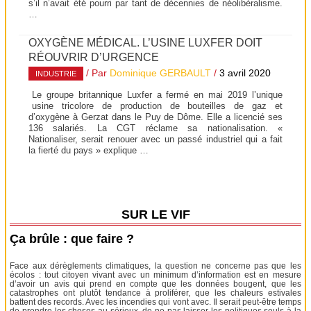
s’il n’avait été pourri par tant de décennies de néolibéralisme.
…
OXYGÈNE MÉDICAL. L’USINE LUXFER DOIT
RÉOUVRIR D’URGENCE
/ Par
Dominique GERBAULT
/
3 avril 2020
INDUSTRIE
Le groupe britannique Luxfer a fermé en mai 2019 l’unique
usine tricolore de production de bouteilles de gaz et
d’oxygène à Gerzat dans le Puy de Dôme. Elle a licencié ses
136 salariés. La CGT réclame sa nationalisation. «
Nationaliser, serait renouer avec un passé industriel qui a fait
la fierté du pays » explique …
SUR LE VIF
Ça brûle : que faire ?
Face aux dérèglements climatiques, la question ne concerne pas que les
écolos : tout citoyen vivant avec un minimum d’information est en mesure
d’avoir un avis qui prend en compte que les données bougent, que les
catastrophes ont plutôt tendance à proliférer, que les chaleurs estivales
battent des records. Avec les incendies qui vont avec. Il serait peut-être temps
de prendre les choses au sérieux, de ne pas laisser les politiques seuls à la