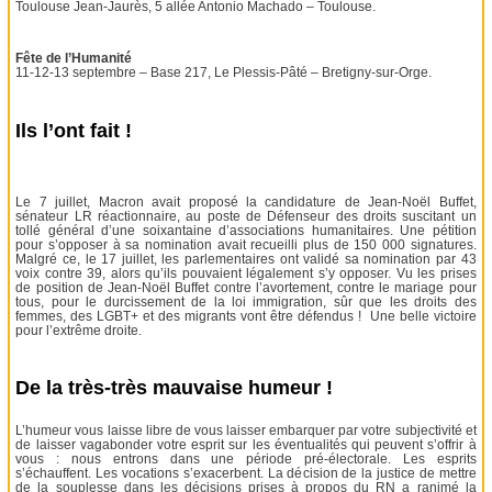
Toulouse Jean-Jaurès, 5 allée Antonio Machado – Toulouse.
Fête de l’Humanité
11-12-13 septembre – Base 217, Le Plessis-Pâté – Bretigny-sur-Orge.
Ils l’ont fait !
Le 7 juillet, Macron avait proposé la candidature de Jean-Noël Buffet,
sénateur LR réactionnaire, au poste de Défenseur des droits suscitant un
tollé général d’une soixantaine d’associations humanitaires. Une pétition
pour s’opposer à sa nomination avait recueilli plus de 150 000 signatures.
Malgré ce, le 17 juillet, les parlementaires ont validé sa nomination par 43
voix contre 39, alors qu’ils pouvaient légalement s’y opposer. Vu les prises
de position de Jean-Noël Buffet contre l’avortement, contre le mariage pour
tous, pour le durcissement de la loi immigration, sûr que les droits des
femmes, des LGBT+ et des migrants vont être défendus ! Une belle victoire
pour l’extrême droite.
De la très-très mauvaise humeur !
L’humeur vous laisse libre de vous laisser embarquer par votre subjectivité et
de laisser vagabonder votre esprit sur les éventualités qui peuvent s’offrir à
vous : nous entrons dans une période pré-électorale. Les esprits
s’échauffent. Les vocations s’exacerbent. La décision de la justice de mettre
de la souplesse dans les décisions prises à propos du RN a ranimé la