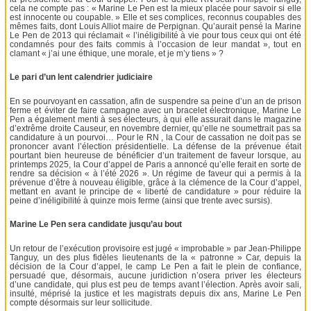
cela ne compte pas : « Marine Le Pen est la mieux placée pour savoir si elle
est innocente ou coupable. » Elle et ses complices, reconnus coupables des
mêmes faits, dont Louis Alliot maire de Perpignan. Qu’aurait pensé la Marine
Le Pen de 2013 qui réclamait « l’inéligibilité à vie pour tous ceux qui ont été
condamnés pour des faits commis à l’occasion de leur mandat », tout en
clamant « j’ai une éthique, une morale, et je m’y tiens » ?
Le pari d’un lent calendrier judiciaire
En se pourvoyant en cassation, afin de suspendre sa peine d’un an de prison
ferme et éviter de faire campagne avec un bracelet électronique, Marine Le
Pen a également menti à ses électeurs, à qui elle assurait dans le magazine
d’extrême droite Causeur, en novembre dernier, qu’elle ne soumettrait pas sa
candidature à un pourvoi… Pour le RN , la Cour de cassation ne doit pas se
prononcer avant l’élection présidentielle. La défense de la prévenue était
pourtant bien heureuse de bénéficier d’un traitement de faveur lorsque, au
printemps 2025, la Cour d’appel de Paris a annoncé qu’elle ferait en sorte de
rendre sa décision « à l’été 2026 ». Un régime de faveur qui a permis à la
prévenue d’être à nouveau éligible, grâce à la clémence de la Cour d’appel,
mettant en avant le principe de « liberté de candidature » pour réduire la
peine d’inéligibilité à quinze mois ferme (ainsi que trente avec sursis).
Marine Le Pen sera candidate jusqu’au bout
Un retour de l’exécution provisoire est jugé « improbable » par Jean-Philippe
Tanguy, un des plus fidèles lieutenants de la « patronne » Car, depuis la
décision de la Cour d’appel, le camp Le Pen a fait le plein de confiance,
persuadé que, désormais, aucune juridiction n’osera priver les électeurs
d’une candidate, qui plus est peu de temps avant l’élection. Après avoir sali,
insulté, méprisé la justice et les magistrats depuis dix ans, Marine Le Pen
compte désormais sur leur sollicitude.