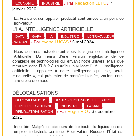
,
/ Par
Redaction LETC
/
7
ECONOMIE
INDUSTRIE
janvier 2026
La France et son appareil productif sont arrivés à un point de
non-retour.
L’I.A. INTELLIGENCE ARTIFICIELLE
,
,
,
,
DATA
GAFA
IA
INDUSTRIE
LE TRAVAILLEUR
/ Par
Yvette LUCAS
/
6 mai 2024
CATALAN
Nous sommes actuellement sous le signe de l’Intelligence
Artificielle. Du moins d’une version englobante de ce
complexe de technologies qui envahit notre univers. Mais que
recouvre donc l’I.A ? Aujourd’hui la vulgate l’I.A. – intelligence
artificielle – opposée à notre intelligence qui, elle, serait
« naturelle », est présentée de manière biaisée, voulant nous
faire croire que nous …
DÉLOCALISATIONS
,
,
DÉLOCALISATIONS
DESTRUCTION INDUSTRIE FRANCE
,
,
,
FONDERIE BRETONNE
INDUSTRIE
LA SAM
/ Par
Roger RIO
/
3 décembre
RÉINDUSTRIALISATION
2021
Industrie. Malgré les discours de l’exécutif, la liquidation des
emplois industriels continue. Pour Fabien Roussel, l’État est