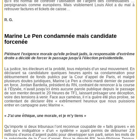
qu’il est normal de contrôler l’utilisation de l’argent des contribuables …
perpignanais comme européens. Mais visiblement Louis Aliot a du mal à
retrouver factures et tickets de caisse…
R. G.
Marine Le Pen condamnée mais candidate
forcenée
Piétinant l’exigence morale qu’elle prônait jadis, la responsable d’extrême
droite a décidé de forcer le passage jusqu’à l’élection présidentielle.
La justice, les électeurs et la probité, tous méprisés d’un seul mouvement. En
déclarant sa candidature quelques heures après sa condamnation pour
détournement de fonds publics par la Cour d’appel de Paris, et malgré
plusieurs doutes juridiques, Marine Le Pen a choisi mardi dernier de passer
en force. Jordan Bardella, président du RN, contraint de renoncer à la course
à l’Élysée, n’avait jusqu’ici émis aucune parole publique depuis le passage
de son mentor devant le 20 Heures de TF1, laissant présager une déception,
voire des tensions à venir. Face aux caméras, il n’a guère été plus prolixe, se
contentant de déclarer être « extrêmement heureux que nous puissions
entrer en campagne avec Marine ».
« J’ai une éthique, une morale, et je m’y tiens »
Qu’importe si deux tribunaux l’ont reconnue coupable de « faits graves » en
tant qu’« instigatrice » d’un « système » ayant permis de détourner 2,8
millions d’euros d’argent public pour développer son parti, selon les mots de
la présidente de la Cour d’appel. Pour le député RN Jean-Philippe Tanguy,