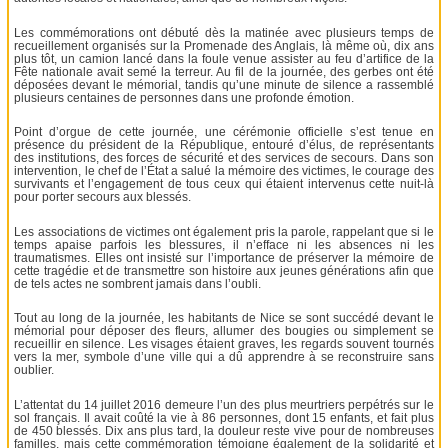
Les commémorations ont débuté dès la matinée avec plusieurs temps de
recueillement organisés sur la Promenade des Anglais, là même où, dix ans
plus tôt, un camion lancé dans la foule venue assister au feu d’artifice de la
Fête nationale avait semé la terreur. Au fil de la journée, des gerbes ont été
déposées devant le mémorial, tandis qu’une minute de silence a rassemblé
plusieurs centaines de personnes dans une profonde émotion.
Point d’orgue de cette journée, une cérémonie officielle s’est tenue en
présence du président de la République, entouré d’élus, de représentants
des institutions, des forces de sécurité et des services de secours. Dans son
intervention, le chef de l’État a salué la mémoire des victimes, le courage des
survivants et l’engagement de tous ceux qui étaient intervenus cette nuit-là
pour porter secours aux blessés.
Les associations de victimes ont également pris la parole, rappelant que si le
temps apaise parfois les blessures, il n’efface ni les absences ni les
traumatismes. Elles ont insisté sur l’importance de préserver la mémoire de
cette tragédie et de transmettre son histoire aux jeunes générations afin que
de tels actes ne sombrent jamais dans l’oubli.
Tout au long de la journée, les habitants de Nice se sont succédé devant le
mémorial pour déposer des fleurs, allumer des bougies ou simplement se
recueillir en silence. Les visages étaient graves, les regards souvent tournés
vers la mer, symbole d’une ville qui a dû apprendre à se reconstruire sans
oublier.
L’attentat du 14 juillet 2016 demeure l’un des plus meurtriers perpétrés sur le
sol français. Il avait coûté la vie à 86 personnes, dont 15 enfants, et fait plus
de 450 blessés. Dix ans plus tard, la douleur reste vive pour de nombreuses
familles, mais cette commémoration témoigne également de la solidarité et