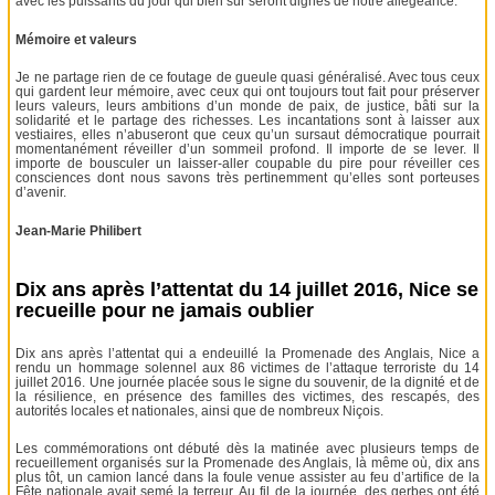
avec les puissants du jour qui bien sûr seront dignes de notre allégeance.
Mémoire et valeurs
Je ne partage rien de ce foutage de gueule quasi généralisé. Avec tous ceux
qui gardent leur mémoire, avec ceux qui ont toujours tout fait pour préserver
leurs valeurs, leurs ambitions d’un monde de paix, de justice, bâti sur la
solidarité et le partage des richesses. Les incantations sont à laisser aux
vestiaires, elles n’abuseront que ceux qu’un sursaut démocratique pourrait
momentanément réveiller d’un sommeil profond. Il importe de se lever. Il
importe de bousculer un laisser-aller coupable du pire pour réveiller ces
consciences dont nous savons très pertinemment qu’elles sont porteuses
d’avenir.
Jean-Marie Philibert
Dix ans après l’attentat du 14 juillet 2016, Nice se
recueille pour ne jamais oublier
Dix ans après l’attentat qui a endeuillé la Promenade des Anglais, Nice a
rendu un hommage solennel aux 86 victimes de l’attaque terroriste du 14
juillet 2016. Une journée placée sous le signe du souvenir, de la dignité et de
la résilience, en présence des familles des victimes, des rescapés, des
autorités locales et nationales, ainsi que de nombreux Niçois.
Les commémorations ont débuté dès la matinée avec plusieurs temps de
recueillement organisés sur la Promenade des Anglais, là même où, dix ans
plus tôt, un camion lancé dans la foule venue assister au feu d’artifice de la
Fête nationale avait semé la terreur. Au fil de la journée, des gerbes ont été