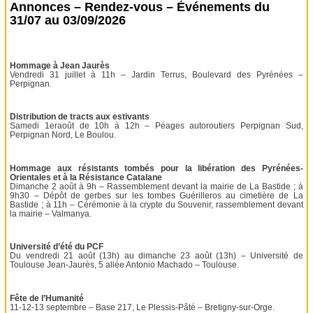
Annonces – Rendez-vous – Événements du
31/07 au 03/09/2026
Hommage à Jean Jaurès
Vendredi 31 juillet à 11h – Jardin Terrus, Boulevard des Pyrénées –
Perpignan.
Distribution de tracts aux estivants
Samedi 1eraoût de 10h à 12h – Péages autoroutiers Perpignan Sud,
Perpignan Nord, Le Boulou.
Hommage aux résistants tombés pour la libération des Pyrénées-
Orientales et à la Résistance Catalane
Dimanche 2 août à 9h – Rassemblement devant la mairie de La Bastide ; à
9h30 – Dépôt de gerbes sur les tombes Guérilleros au cimetière de La
Bastide ; à 11h – Cérémonie à la crypte du Souvenir, rassemblement devant
la mairie – Valmanya.
Université d’été du PCF
Du vendredi 21 août (13h) au dimanche 23 août (13h) – Université de
Toulouse Jean-Jaurès, 5 allée Antonio Machado – Toulouse.
Fête de l’Humanité
11-12-13 septembre – Base 217, Le Plessis-Pâté – Bretigny-sur-Orge.