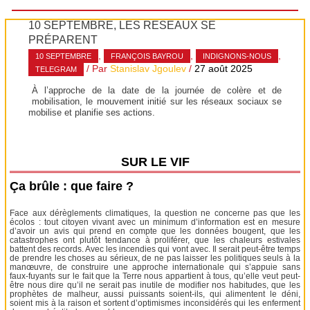
10 SEPTEMBRE, LES RÉSEAUX SE
PRÉPARENT
,
,
,
10 SEPTEMBRE
FRANÇOIS BAYROU
INDIGNONS-NOUS
/ Par
Stanislav Jgoulev
/
27 août 2025
TELEGRAM
À l’approche de la date de la journée de colère et de
mobilisation, le mouvement initié sur les réseaux sociaux se
mobilise et planifie ses actions.
SUR LE VIF
Ça brûle : que faire ?
Face aux dérèglements climatiques, la question ne concerne pas que les
écolos : tout citoyen vivant avec un minimum d’information est en mesure
d’avoir un avis qui prend en compte que les données bougent, que les
catastrophes ont plutôt tendance à proliférer, que les chaleurs estivales
battent des records. Avec les incendies qui vont avec. Il serait peut-être temps
de prendre les choses au sérieux, de ne pas laisser les politiques seuls à la
manœuvre, de construire une approche internationale qui s’appuie sans
faux-fuyants sur le fait que la Terre nous appartient à tous, qu’elle veut peut-
être nous dire qu’il ne serait pas inutile de modifier nos habitudes, que les
prophètes de malheur, aussi puissants soient-ils, qui alimentent le déni,
soient mis à la raison et sortent d’optimismes inconsidérés qui les enferment