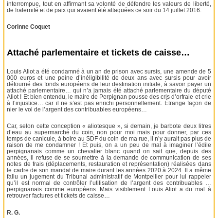
interrompue, tout en affirmant sa volonté de défendre les valeurs de liberté,
de fraternité et de paix qui avaient été attaquées ce soir du 14 juillet 2016.
Corinne Coquet
Attaché parlementaire et tickets de caisse…
Louis Aliot a été condamné à un an de prison avec sursis, une amende de 5
000 euros et une peine d’inéligibilité de deux ans avec sursis pour avoir
détourné des fonds européens de leur destination initiale, à savoir payer un
attaché parlementaire… qui n’a jamais été attaché parlementaire du député
Aliot ! Et bien entendu, le maire de Perpignan pousse des cris d’orfraie et crie
à l’injustice… car il ne s’est pas enrichi personnellement. Étrange façon de
nier le vol de l’argent des contribuables européens…
Car, selon cette conception « aliotesque », si demain, je barbote deux litres
d’eau au supermarché du coin, non pour moi mais pour donner, par ces
temps de canicule, à boire au SDF du coin de ma rue, il n’y aurait pas plus de
raison de me condamner ! Et puis, on a un peu de mal à imaginer l’édile
perpignanais comme un chevalier blanc quand on sait que, depuis des
années, il refuse de se soumettre à la demande de communication de ses
notes de frais (déplacements, restauration et représentation) réalisées dans
le cadre de son mandat de maire durant les années 2020 à 2024. Il a même
fallu un jugement du Tribunal administratif de Montpellier pour lui rappeler
qu’il est normal de contrôler l’utilisation de l’argent des contribuables …
perpignanais comme européens. Mais visiblement Louis Aliot a du mal à
retrouver factures et tickets de caisse…
R. G.