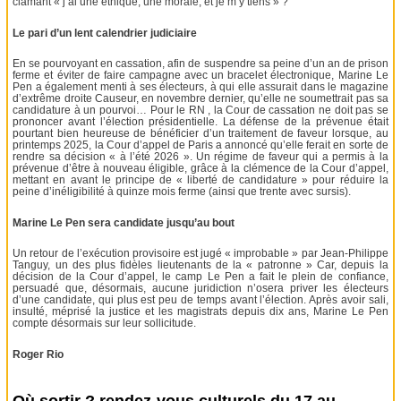
clamant « j’ai une éthique, une morale, et je m’y tiens » ?
Le pari d’un lent calendrier judiciaire
En se pourvoyant en cassation, afin de suspendre sa peine d’un an de prison
ferme et éviter de faire campagne avec un bracelet électronique, Marine Le
Pen a également menti à ses électeurs, à qui elle assurait dans le magazine
d’extrême droite Causeur, en novembre dernier, qu’elle ne soumettrait pas sa
candidature à un pourvoi… Pour le RN , la Cour de cassation ne doit pas se
prononcer avant l’élection présidentielle. La défense de la prévenue était
pourtant bien heureuse de bénéficier d’un traitement de faveur lorsque, au
printemps 2025, la Cour d’appel de Paris a annoncé qu’elle ferait en sorte de
rendre sa décision « à l’été 2026 ». Un régime de faveur qui a permis à la
prévenue d’être à nouveau éligible, grâce à la clémence de la Cour d’appel,
mettant en avant le principe de « liberté de candidature » pour réduire la
peine d’inéligibilité à quinze mois ferme (ainsi que trente avec sursis).
Marine Le Pen sera candidate jusqu’au bout
Un retour de l’exécution provisoire est jugé « improbable » par Jean-Philippe
Tanguy, un des plus fidèles lieutenants de la « patronne » Car, depuis la
décision de la Cour d’appel, le camp Le Pen a fait le plein de confiance,
persuadé que, désormais, aucune juridiction n’osera priver les électeurs
d’une candidate, qui plus est peu de temps avant l’élection. Après avoir sali,
insulté, méprisé la justice et les magistrats depuis dix ans, Marine Le Pen
compte désormais sur leur sollicitude.
Roger Rio