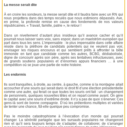
La messe serait dite
À en croire les sondeurs, la messe serait dite et il faudra faire avec un RN qui
nous projettera dans des temps reculés que nous estimions dépassés. Ave,
en prime, la profonde remise en cause des fondements de nos valeurs
républicaines. « Travail, famille, patrie », le retour !
Dans un nivellement d’autant plus insidieux qu’il avance cacher et qu’il
pourrait nous laisser sans voix, sans espoir, dans un maelström européen qui
part dans tous les sens. L’impensable : le plus impensable dans cette affaire
réside dans la pléthore de candidats potentiels qui ne veulent pas voir,
envisager les risques encourus et qui semblent prêts à affronter la bête
immonde en tant que candidate comme les autres, BCBG, dédiabolisée,
digne de concourir après son père, après ses tentatives infructueuses, avec
de grands soutiens populaires et d’énormes appuis financiers … à une
compétition où se joue une partie de notre histoire.
Les endormis
Ils sont tranquilles, à droite, au centre, à gauche, comme si la montagne allait
accoucher d’une souris qui serait dans le droit fil d’une élection présidentielle
comme une autre, qui ferait ce que toutes les souris ont fait : un changement
de personnels, quelques nouvelles têtes et on repart comme avant. On gère
le capital avec une souris d’extrême droite. Il n’y a pas de quoi s’énerver. Ces
gens-là sont de bonne compagnie. D’où les prétentions multiples et variées
de tenter une chance, fût-elle quelque peu compromise.
Pas le moindre catastrophisme à l’évocation d’un monde qui pourrait
changer. La sérénité partagée que les sursauts populaires ne changeront
rien et qu’il sera toujours temps de s’adapter, de collaborer, de s’arranger