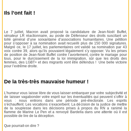
Ils l’ont fait !
Le 7 juillet, Macron avait proposé la candidature de Jean-Noël Buffet,
sénateur LR réactionnaire, au poste de Défenseur des droits suscitant un
tollé général d’une soixantaine d’associations humanitaires. Une pétition
pour s’opposer à sa nomination avait recueilli plus de 150 000 signatures.
Malgré ce, le 17 juillet, les parlementaires ont validé sa nomination par 43
voix contre 39, alors qu’ils pouvaient légalement s’y opposer. Vu les prises
de position de Jean-Noël Buffet contre l’avortement, contre le mariage pour
tous, pour le durcissement de la loi immigration, sûr que les droits des
femmes, des LGBT+ et des migrants vont être défendus ! Une belle victoire
pour l’extrême droite.
De la très-très mauvaise humeur !
L’humeur vous laisse libre de vous laisser embarquer par votre subjectivité et
de laisser vagabonder votre esprit sur les éventualités qui peuvent s’offrir à
vous : nous entrons dans une période pré-électorale. Les esprits
s’échauffent. Les vocations s’exacerbent. La décision de la justice de mettre
de la souplesse dans les décisions prises à propos du RN a ranimé la
flamme de Marine Le Pen et a renvoyé Bardella dans une attente où il est
possible de lire de la déception.
Que pourrait-on dire ?