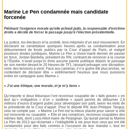
Marine Le Pen condamnée mais candidate
forcenée
Piétinant l’exigence morale qu’elle prônait jadis, la responsable d’extrême
droite a décidé de forcer le passage jusqu’à l’élection présidentielle.
La justice, les électeurs et la probité, tous méprisés d’un seul mouvement. En
déclarant sa candidature quelques heures après sa condamnation pour
détournement de fonds publics par la Cour d’appel de Paris, et malgré
plusieurs doutes juridiques, Marine Le Pen a choisi mardi dernier de passer
en force. Jordan Bardella, président du RN, contraint de renoncer à la course
à l’Élysée, n’avait jusqu’ici émis aucune parole publique depuis le passage
de son mentor devant le 20 Heures de TF1, laissant présager une déception,
voire des tensions à venir. Face aux caméras, il n’a guère été plus prolixe, se
contentant de déclarer être « extrêmement heureux que nous puissions
entrer en campagne avec Marine ».
« J’ai une éthique, une morale, et je m’y tiens »
Qu’importe si deux tribunaux l’ont reconnue coupable de « faits graves » en
tant qu’« instigatrice » d’un « système » ayant permis de détourner 2,8
millions d’euros d’argent public pour développer son parti, selon les mots de
la présidente de la Cour d’appel. Pour le député RN Jean-Philippe Tanguy,
cela ne compte pas : « Marine Le Pen est la mieux placée pour savoir si elle
est innocente ou coupable. » Elle et ses complices, reconnus coupables des
mêmes faits, dont Louis Alliot maire de Perpignan. Qu’aurait pensé la Marine
Le Pen de 2013 qui réclamait « l’inéligibilité à vie pour tous ceux qui ont été
condamnés pour des faits commis à l’occasion de leur mandat », tout en