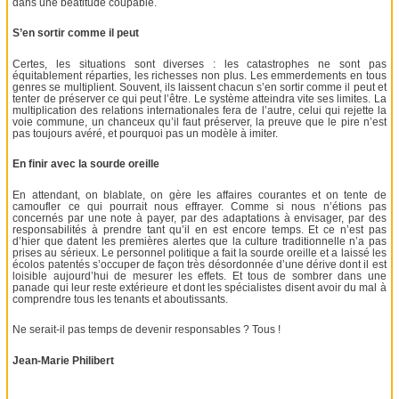
dans une béatitude coupable.
S’en sortir comme il peut
Certes, les situations sont diverses : les catastrophes ne sont pas
équitablement réparties, les richesses non plus. Les emmerdements en tous
genres se multiplient. Souvent, ils laissent chacun s’en sortir comme il peut et
tenter de préserver ce qui peut l’être. Le système atteindra vite ses limites. La
multiplication des relations internationales fera de l’autre, celui qui rejette la
voie commune, un chanceux qu’il faut préserver, la preuve que le pire n’est
pas toujours avéré, et pourquoi pas un modèle à imiter.
En finir avec la sourde oreille
En attendant, on blablate, on gère les affaires courantes et on tente de
camoufler ce qui pourrait nous effrayer. Comme si nous n’étions pas
concernés par une note à payer, par des adaptations à envisager, par des
responsabilités à prendre tant qu’il en est encore temps. Et ce n’est pas
d’hier que datent les premières alertes que la culture traditionnelle n’a pas
prises au sérieux. Le personnel politique a fait la sourde oreille et a laissé les
écolos patentés s’occuper de façon très désordonnée d’une dérive dont il est
loisible aujourd’hui de mesurer les effets. Et tous de sombrer dans une
panade qui leur reste extérieure et dont les spécialistes disent avoir du mal à
comprendre tous les tenants et aboutissants.
Ne serait-il pas temps de devenir responsables ? Tous !
Jean-Marie Philibert