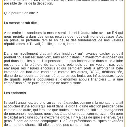
possible de lire de la déception.
Que pourrait-on dire ?
La messe serait dite
À en croire les sondeurs, la messe serait dite et il faudra faire avec un RN qui
nous projettera dans des temps reculés que nous estimions dépassés. Ave,
en prime, la profonde remise en cause des fondements de nos valeurs
républicaines. « Travail, famille, patrie », le retour !
Dans un nivellement d’autant plus insidieux qu’il avance cacher et qu’il
pourrait nous laisser sans voix, sans espoir, dans un maelström européen qui
part dans tous les sens. L’impensable : le plus impensable dans cette affaire
réside dans la pléthore de candidats potentiels qui ne veulent pas voir,
envisager les risques encourus et qui semblent prêts à affronter la bête
immonde en tant que candidate comme les autres, BCBG, dédiabolisée,
digne de concourir après son père, après ses tentatives infructueuses, avec
de grands soutiens populaires et d’énormes appuis financiers … à une
compétition où se joue une partie de notre histoire.
Les endormis
Ils sont tranquilles, à droite, au centre, à gauche, comme si la montagne allait
accoucher d’une souris qui serait dans le droit fil d’une élection présidentielle
comme une autre, qui ferait ce que toutes les souris ont fait : un changement
de personnels, quelques nouvelles têtes et on repart comme avant. On gère
le capital avec une souris d’extrême droite. Il n’y a pas de quoi s’énerver. Ces
gens-là sont de bonne compagnie. D’où les prétentions multiples et variées
de tenter une chance, fût-elle quelque peu compromise.