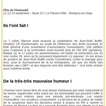
Fête de l’Humanité
11-12-13 septembre – Base 217, Le Plessis-Pâté – Bretigny-sur-Orge.
Ils l’ont fait !
Le 7 juillet, Macron avait proposé la candidature de Jean-Noël Buffet,
sénateur LR réactionnaire, au poste de Défenseur des droits suscitant un
tollé général d’une soixantaine d’associations humanitaires. Une pétition
pour s’opposer à sa nomination avait recueilli plus de 150 000 signatures.
Malgré ce, le 17 juillet, les parlementaires ont validé sa nomination par 43
voix contre 39, alors qu’ils pouvaient légalement s’y opposer. Vu les prises
de position de Jean-Noël Buffet contre l’avortement, contre le mariage pour
tous, pour le durcissement de la loi immigration, sûr que les droits des
femmes, des LGBT+ et des migrants vont être défendus ! Une belle victoire
pour l’extrême droite.
De la très-très mauvaise humeur !
L’humeur vous laisse libre de vous laisser embarquer par votre subjectivité et
de laisser vagabonder votre esprit sur les éventualités qui peuvent s’offrir à
vous : nous entrons dans une période pré-électorale. Les esprits
s’échauffent. Les vocations s’exacerbent. La décision de la justice de mettre
de la souplesse dans les décisions prises à propos du RN a ranimé la
flamme de Marine Le Pen et a renvoyé Bardella dans une attente où il est