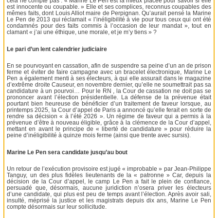
cela ne compte pas : « Marine Le Pen est la mieux placée pour savoir si elle
est innocente ou coupable. » Elle et ses complices, reconnus coupables des
mêmes faits, dont Louis Alliot maire de Perpignan. Qu’aurait pensé la Marine
Le Pen de 2013 qui réclamait « l’inéligibilité à vie pour tous ceux qui ont été
condamnés pour des faits commis à l’occasion de leur mandat », tout en
clamant « j’ai une éthique, une morale, et je m’y tiens » ?
Le pari d’un lent calendrier judiciaire
En se pourvoyant en cassation, afin de suspendre sa peine d’un an de prison
ferme et éviter de faire campagne avec un bracelet électronique, Marine Le
Pen a également menti à ses électeurs, à qui elle assurait dans le magazine
d’extrême droite Causeur, en novembre dernier, qu’elle ne soumettrait pas sa
candidature à un pourvoi… Pour le RN , la Cour de cassation ne doit pas se
prononcer avant l’élection présidentielle. La défense de la prévenue était
pourtant bien heureuse de bénéficier d’un traitement de faveur lorsque, au
printemps 2025, la Cour d’appel de Paris a annoncé qu’elle ferait en sorte de
rendre sa décision « à l’été 2026 ». Un régime de faveur qui a permis à la
prévenue d’être à nouveau éligible, grâce à la clémence de la Cour d’appel,
mettant en avant le principe de « liberté de candidature » pour réduire la
peine d’inéligibilité à quinze mois ferme (ainsi que trente avec sursis).
Marine Le Pen sera candidate jusqu’au bout
Un retour de l’exécution provisoire est jugé « improbable » par Jean-Philippe
Tanguy, un des plus fidèles lieutenants de la « patronne » Car, depuis la
décision de la Cour d’appel, le camp Le Pen a fait le plein de confiance,
persuadé que, désormais, aucune juridiction n’osera priver les électeurs
d’une candidate, qui plus est peu de temps avant l’élection. Après avoir sali,
insulté, méprisé la justice et les magistrats depuis dix ans, Marine Le Pen
compte désormais sur leur sollicitude.