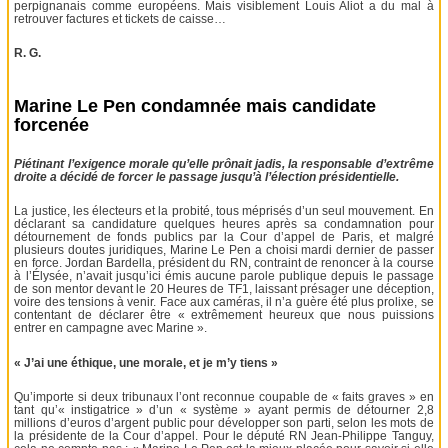
perpignanais comme européens. Mais visiblement Louis Aliot a du mal à
retrouver factures et tickets de caisse…
R. G.
Marine Le Pen condamnée mais candidate
forcenée
Piétinant l’exigence morale qu’elle prônait jadis, la responsable d’extrême
droite a décidé de forcer le passage jusqu’à l’élection présidentielle.
La justice, les électeurs et la probité, tous méprisés d’un seul mouvement. En
déclarant sa candidature quelques heures après sa condamnation pour
détournement de fonds publics par la Cour d’appel de Paris, et malgré
plusieurs doutes juridiques, Marine Le Pen a choisi mardi dernier de passer
en force. Jordan Bardella, président du RN, contraint de renoncer à la course
à l’Élysée, n’avait jusqu’ici émis aucune parole publique depuis le passage
de son mentor devant le 20 Heures de TF1, laissant présager une déception,
voire des tensions à venir. Face aux caméras, il n’a guère été plus prolixe, se
contentant de déclarer être « extrêmement heureux que nous puissions
entrer en campagne avec Marine ».
« J’ai une éthique, une morale, et je m’y tiens »
Qu’importe si deux tribunaux l’ont reconnue coupable de « faits graves » en
tant qu’« instigatrice » d’un « système » ayant permis de détourner 2,8
millions d’euros d’argent public pour développer son parti, selon les mots de
la présidente de la Cour d’appel. Pour le député RN Jean-Philippe Tanguy,