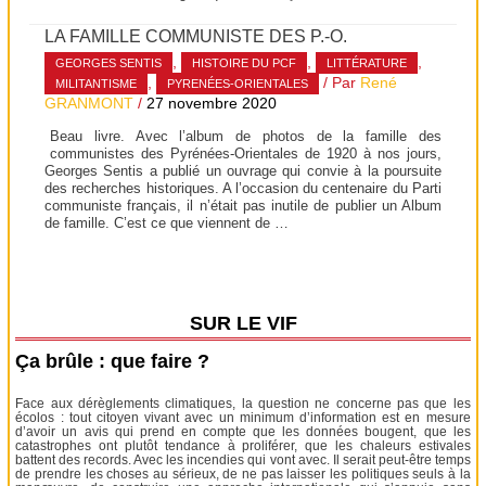
LA FAMILLE COMMUNISTE DES P.-O.
,
,
,
GEORGES SENTIS
HISTOIRE DU PCF
LITTÉRATURE
,
/ Par
René
MILITANTISME
PYRENÉES-ORIENTALES
GRANMONT
/
27 novembre 2020
Beau livre. Avec l’album de photos de la famille des
communistes des Pyrénées-Orientales de 1920 à nos jours,
Georges Sentis a publié un ouvrage qui convie à la poursuite
des recherches historiques. A l’occasion du centenaire du Parti
communiste français, il n’était pas inutile de publier un Album
de famille. C’est ce que viennent de …
SUR LE VIF
Ça brûle : que faire ?
Face aux dérèglements climatiques, la question ne concerne pas que les
écolos : tout citoyen vivant avec un minimum d’information est en mesure
d’avoir un avis qui prend en compte que les données bougent, que les
catastrophes ont plutôt tendance à proliférer, que les chaleurs estivales
battent des records. Avec les incendies qui vont avec. Il serait peut-être temps
de prendre les choses au sérieux, de ne pas laisser les politiques seuls à la