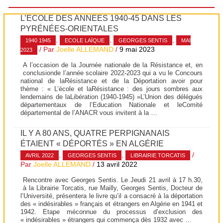
L’ÉCOLE DES ANNÉES 1940-45 DANS LES
PYRÉNÉES-ORIENTALES
,
,
,
1940 1945
ECOLE LAÏQUE
GEORGES SENTIS
MAI
/ Par
Joelle ALLEMAND
/
9 mai 2023
2023
A l’occasion de la Journée nationale de la Résistance et, en
conclusionde l’année scolaire 2022-2023 qui a vu le Concours
national de laRésistance et de la Déportation avoir pour
thème : « L’école et laRésistance : des jours sombres aux
lendemains de laLibération (1940-1945) »L’Union des délégués
départementaux de l’Education Nationale et leComité
départemental de l’ANACR vous invitent à la …
IL Y A 80 ANS, QUATRE PERPIGNANAIS
ÉTAIENT « DÉPORTÉS » EN ALGÉRIE
,
,
/
AVRIL 2022
GEORGES SENTIS
LIBRAIRIE TORCATIS
Par
Joelle ALLEMAND
/
13 avril 2022
Rencontre avec Georges Sentis. Le Jeudi 21 avril à 17 h.30,
à la Librairie Torcatis, rue Mailly, Georges Sentis, Docteur de
l’Université, présentera le livre qu’il a consacré à la déportation
des « indésirables » français et étrangers en Algérie en 1941 et
1942. Etape méconnue du processus d’exclusion des
« indésirables » étrangers qui commença dès 1932 avec …