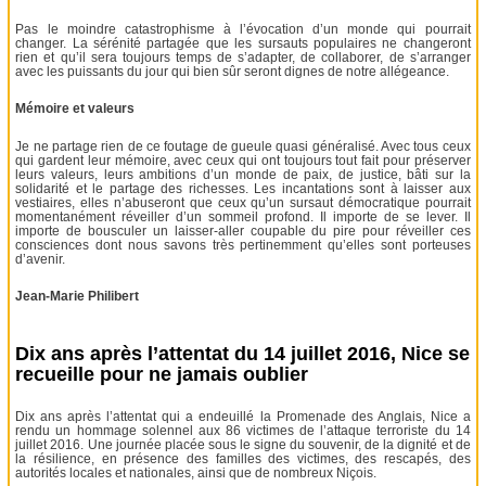
Pas le moindre catastrophisme à l’évocation d’un monde qui pourrait
changer. La sérénité partagée que les sursauts populaires ne changeront
rien et qu’il sera toujours temps de s’adapter, de collaborer, de s’arranger
avec les puissants du jour qui bien sûr seront dignes de notre allégeance.
Mémoire et valeurs
Je ne partage rien de ce foutage de gueule quasi généralisé. Avec tous ceux
qui gardent leur mémoire, avec ceux qui ont toujours tout fait pour préserver
leurs valeurs, leurs ambitions d’un monde de paix, de justice, bâti sur la
solidarité et le partage des richesses. Les incantations sont à laisser aux
vestiaires, elles n’abuseront que ceux qu’un sursaut démocratique pourrait
momentanément réveiller d’un sommeil profond. Il importe de se lever. Il
importe de bousculer un laisser-aller coupable du pire pour réveiller ces
consciences dont nous savons très pertinemment qu’elles sont porteuses
d’avenir.
Jean-Marie Philibert
Dix ans après l’attentat du 14 juillet 2016, Nice se
recueille pour ne jamais oublier
Dix ans après l’attentat qui a endeuillé la Promenade des Anglais, Nice a
rendu un hommage solennel aux 86 victimes de l’attaque terroriste du 14
juillet 2016. Une journée placée sous le signe du souvenir, de la dignité et de
la résilience, en présence des familles des victimes, des rescapés, des
autorités locales et nationales, ainsi que de nombreux Niçois.