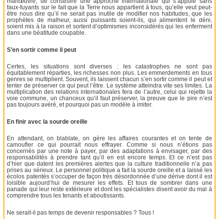
manœuvre, de construire une approche internationale qui s’appuie sans
faux-fuyants sur le fait que la Terre nous appartient à tous, qu’elle veut peut-
être nous dire qu’il ne serait pas inutile de modifier nos habitudes, que les
prophètes de malheur, aussi puissants soient-ils, qui alimentent le déni,
soient mis à la raison et sortent d’optimismes inconsidérés qui les enferment
dans une béatitude coupable.
S’en sortir comme il peut
Certes, les situations sont diverses : les catastrophes ne sont pas
équitablement réparties, les richesses non plus. Les emmerdements en tous
genres se multiplient. Souvent, ils laissent chacun s’en sortir comme il peut et
tenter de préserver ce qui peut l’être. Le système atteindra vite ses limites. La
multiplication des relations internationales fera de l’autre, celui qui rejette la
voie commune, un chanceux qu’il faut préserver, la preuve que le pire n’est
pas toujours avéré, et pourquoi pas un modèle à imiter.
En finir avec la sourde oreille
En attendant, on blablate, on gère les affaires courantes et on tente de
camoufler ce qui pourrait nous effrayer. Comme si nous n’étions pas
concernés par une note à payer, par des adaptations à envisager, par des
responsabilités à prendre tant qu’il en est encore temps. Et ce n’est pas
d’hier que datent les premières alertes que la culture traditionnelle n’a pas
prises au sérieux. Le personnel politique a fait la sourde oreille et a laissé les
écolos patentés s’occuper de façon très désordonnée d’une dérive dont il est
loisible aujourd’hui de mesurer les effets. Et tous de sombrer dans une
panade qui leur reste extérieure et dont les spécialistes disent avoir du mal à
comprendre tous les tenants et aboutissants.
Ne serait-il pas temps de devenir responsables ? Tous !