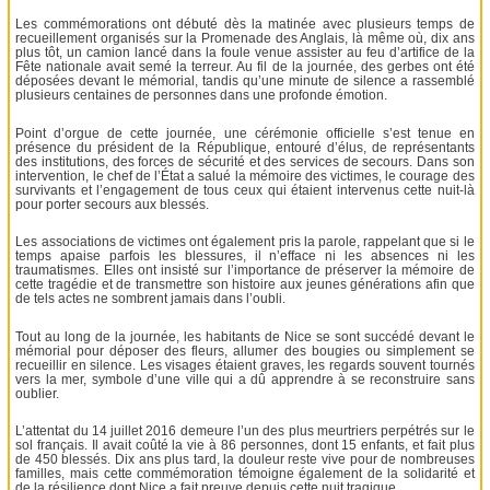
Les commémorations ont débuté dès la matinée avec plusieurs temps de
recueillement organisés sur la Promenade des Anglais, là même où, dix ans
plus tôt, un camion lancé dans la foule venue assister au feu d’artifice de la
Fête nationale avait semé la terreur. Au fil de la journée, des gerbes ont été
déposées devant le mémorial, tandis qu’une minute de silence a rassemblé
plusieurs centaines de personnes dans une profonde émotion.
Point d’orgue de cette journée, une cérémonie officielle s’est tenue en
présence du président de la République, entouré d’élus, de représentants
des institutions, des forces de sécurité et des services de secours. Dans son
intervention, le chef de l’État a salué la mémoire des victimes, le courage des
survivants et l’engagement de tous ceux qui étaient intervenus cette nuit-là
pour porter secours aux blessés.
Les associations de victimes ont également pris la parole, rappelant que si le
temps apaise parfois les blessures, il n’efface ni les absences ni les
traumatismes. Elles ont insisté sur l’importance de préserver la mémoire de
cette tragédie et de transmettre son histoire aux jeunes générations afin que
de tels actes ne sombrent jamais dans l’oubli.
Tout au long de la journée, les habitants de Nice se sont succédé devant le
mémorial pour déposer des fleurs, allumer des bougies ou simplement se
recueillir en silence. Les visages étaient graves, les regards souvent tournés
vers la mer, symbole d’une ville qui a dû apprendre à se reconstruire sans
oublier.
L’attentat du 14 juillet 2016 demeure l’un des plus meurtriers perpétrés sur le
sol français. Il avait coûté la vie à 86 personnes, dont 15 enfants, et fait plus
de 450 blessés. Dix ans plus tard, la douleur reste vive pour de nombreuses
familles, mais cette commémoration témoigne également de la solidarité et
de la résilience dont Nice a fait preuve depuis cette nuit tragique.