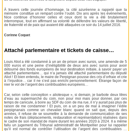
À travers cette journée d’hommage, la cité azuréenne a rappelé que la
mémoire constitue un rempart contre l’oubli. Dix ans après les événements,
Nice continue d’honorer celles et ceux dont la vie a été brutalement
interrompue, tout en affirmant sa volonté de défendre les valeurs de liberté,
de fraternité et de paix qui avaient été attaquées ce soir du 14 juillet 2016.
Corinne Coquet
Attaché parlementaire et tickets de caisse…
Louis Aliot a été condamné à un an de prison avec sursis, une amende de 5
000 euros et une peine d’inéligibilité de deux ans avec sursis pour avoir
détourné des fonds européens de leur destination initiale, à savoir payer un
attaché parlementaire… qui n’a jamais été attaché parlementaire du député
Aliot ! Et bien entendu, le maire de Perpignan pousse des cris d’orfraie et crie
à l’injustice… car il ne s’est pas enrichi personnellement. Étrange façon de
nier le vol de l’argent des contribuables européens…
Car, selon cette conception « aliotesque », si demain, je barbote deux litres
d’eau au supermarché du coin, non pour moi mais pour donner, par ces
temps de canicule, à boire au SDF du coin de ma rue, il n’y aurait pas plus de
raison de me condamner ! Et puis, on a un peu de mal à imaginer l’édile
perpignanais comme un chevalier blanc quand on sait que, depuis des
années, il refuse de se soumettre à la demande de communication de ses
notes de frais (déplacements, restauration et représentation) réalisées dans
le cadre de son mandat de maire durant les années 2020 à 2024. Il a même
fallu un jugement du Tribunal administratif de Montpellier pour lui rappeler
qu’il est normal de contrôler l’utilisation de l’argent des contribuables …