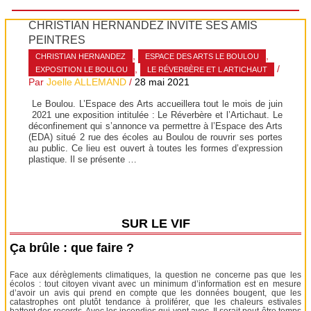
CHRISTIAN HERNANDEZ INVITE SES AMIS
PEINTRES
,
,
CHRISTIAN HERNANDEZ
ESPACE DES ARTS LE BOULOU
,
/
EXPOSITION LE BOULOU
LE RÉVERBÈRE ET L ARTICHAUT
Par
Joelle ALLEMAND
/
28 mai 2021
Le Boulou. L’Espace des Arts accueillera tout le mois de juin
2021 une exposition intitulée : Le Réverbère et l’Artichaut. Le
déconfinement qui s’annonce va permettre à l’Espace des Arts
(EDA) situé 2 rue des écoles au Boulou de rouvrir ses portes
au public. Ce lieu est ouvert à toutes les formes d’expression
plastique. Il se présente …
SUR LE VIF
Ça brûle : que faire ?
Face aux dérèglements climatiques, la question ne concerne pas que les
écolos : tout citoyen vivant avec un minimum d’information est en mesure
d’avoir un avis qui prend en compte que les données bougent, que les
catastrophes ont plutôt tendance à proliférer, que les chaleurs estivales
battent des records. Avec les incendies qui vont avec. Il serait peut-être temps