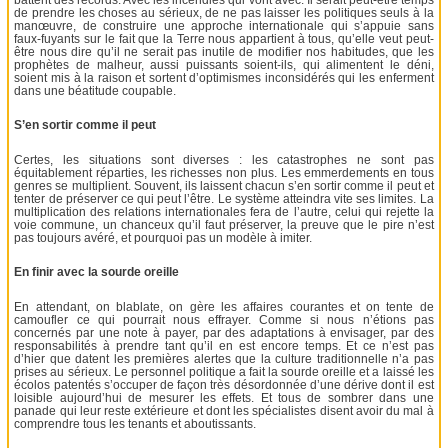
de prendre les choses au sérieux, de ne pas laisser les politiques seuls à la
manœuvre, de construire une approche internationale qui s’appuie sans
faux-fuyants sur le fait que la Terre nous appartient à tous, qu’elle veut peut-
être nous dire qu’il ne serait pas inutile de modifier nos habitudes, que les
prophètes de malheur, aussi puissants soient-ils, qui alimentent le déni,
soient mis à la raison et sortent d’optimismes inconsidérés qui les enferment
dans une béatitude coupable.
S’en sortir comme il peut
Certes, les situations sont diverses : les catastrophes ne sont pas
équitablement réparties, les richesses non plus. Les emmerdements en tous
genres se multiplient. Souvent, ils laissent chacun s’en sortir comme il peut et
tenter de préserver ce qui peut l’être. Le système atteindra vite ses limites. La
multiplication des relations internationales fera de l’autre, celui qui rejette la
voie commune, un chanceux qu’il faut préserver, la preuve que le pire n’est
pas toujours avéré, et pourquoi pas un modèle à imiter.
En finir avec la sourde oreille
En attendant, on blablate, on gère les affaires courantes et on tente de
camoufler ce qui pourrait nous effrayer. Comme si nous n’étions pas
concernés par une note à payer, par des adaptations à envisager, par des
responsabilités à prendre tant qu’il en est encore temps. Et ce n’est pas
d’hier que datent les premières alertes que la culture traditionnelle n’a pas
prises au sérieux. Le personnel politique a fait la sourde oreille et a laissé les
écolos patentés s’occuper de façon très désordonnée d’une dérive dont il est
loisible aujourd’hui de mesurer les effets. Et tous de sombrer dans une
panade qui leur reste extérieure et dont les spécialistes disent avoir du mal à
comprendre tous les tenants et aboutissants.