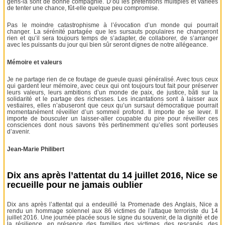
gens-là sont de bonne compagnie. D’où les prétentions multiples et variées
de tenter une chance, fût-elle quelque peu compromise.
Pas le moindre catastrophisme à l’évocation d’un monde qui pourrait
changer. La sérénité partagée que les sursauts populaires ne changeront
rien et qu’il sera toujours temps de s’adapter, de collaborer, de s’arranger
avec les puissants du jour qui bien sûr seront dignes de notre allégeance.
Mémoire et valeurs
Je ne partage rien de ce foutage de gueule quasi généralisé. Avec tous ceux
qui gardent leur mémoire, avec ceux qui ont toujours tout fait pour préserver
leurs valeurs, leurs ambitions d’un monde de paix, de justice, bâti sur la
solidarité et le partage des richesses. Les incantations sont à laisser aux
vestiaires, elles n’abuseront que ceux qu’un sursaut démocratique pourrait
momentanément réveiller d’un sommeil profond. Il importe de se lever. Il
importe de bousculer un laisser-aller coupable du pire pour réveiller ces
consciences dont nous savons très pertinemment qu’elles sont porteuses
d’avenir.
Jean-Marie Philibert
Dix ans après l’attentat du 14 juillet 2016, Nice se
recueille pour ne jamais oublier
Dix ans après l’attentat qui a endeuillé la Promenade des Anglais, Nice a
rendu un hommage solennel aux 86 victimes de l’attaque terroriste du 14
juillet 2016. Une journée placée sous le signe du souvenir, de la dignité et de
la résilience, en présence des familles des victimes, des rescapés, des