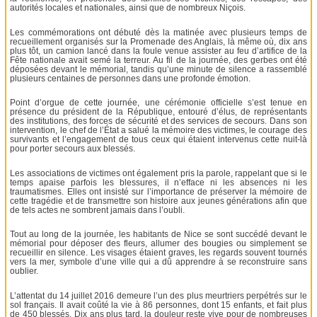
autorités locales et nationales, ainsi que de nombreux Niçois.
Les commémorations ont débuté dès la matinée avec plusieurs temps de
recueillement organisés sur la Promenade des Anglais, là même où, dix ans
plus tôt, un camion lancé dans la foule venue assister au feu d’artifice de la
Fête nationale avait semé la terreur. Au fil de la journée, des gerbes ont été
déposées devant le mémorial, tandis qu’une minute de silence a rassemblé
plusieurs centaines de personnes dans une profonde émotion.
Point d’orgue de cette journée, une cérémonie officielle s’est tenue en
présence du président de la République, entouré d’élus, de représentants
des institutions, des forces de sécurité et des services de secours. Dans son
intervention, le chef de l’État a salué la mémoire des victimes, le courage des
survivants et l’engagement de tous ceux qui étaient intervenus cette nuit-là
pour porter secours aux blessés.
Les associations de victimes ont également pris la parole, rappelant que si le
temps apaise parfois les blessures, il n’efface ni les absences ni les
traumatismes. Elles ont insisté sur l’importance de préserver la mémoire de
cette tragédie et de transmettre son histoire aux jeunes générations afin que
de tels actes ne sombrent jamais dans l’oubli.
Tout au long de la journée, les habitants de Nice se sont succédé devant le
mémorial pour déposer des fleurs, allumer des bougies ou simplement se
recueillir en silence. Les visages étaient graves, les regards souvent tournés
vers la mer, symbole d’une ville qui a dû apprendre à se reconstruire sans
oublier.
L’attentat du 14 juillet 2016 demeure l’un des plus meurtriers perpétrés sur le
sol français. Il avait coûté la vie à 86 personnes, dont 15 enfants, et fait plus
de 450 blessés. Dix ans plus tard, la douleur reste vive pour de nombreuses