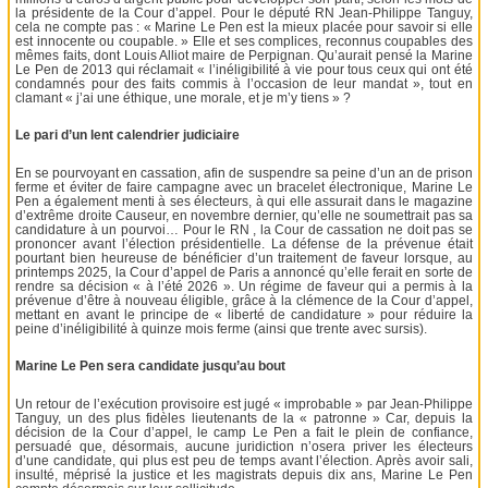
la présidente de la Cour d’appel. Pour le député RN Jean-Philippe Tanguy,
cela ne compte pas : « Marine Le Pen est la mieux placée pour savoir si elle
est innocente ou coupable. » Elle et ses complices, reconnus coupables des
mêmes faits, dont Louis Alliot maire de Perpignan. Qu’aurait pensé la Marine
Le Pen de 2013 qui réclamait « l’inéligibilité à vie pour tous ceux qui ont été
condamnés pour des faits commis à l’occasion de leur mandat », tout en
clamant « j’ai une éthique, une morale, et je m’y tiens » ?
Le pari d’un lent calendrier judiciaire
En se pourvoyant en cassation, afin de suspendre sa peine d’un an de prison
ferme et éviter de faire campagne avec un bracelet électronique, Marine Le
Pen a également menti à ses électeurs, à qui elle assurait dans le magazine
d’extrême droite Causeur, en novembre dernier, qu’elle ne soumettrait pas sa
candidature à un pourvoi… Pour le RN , la Cour de cassation ne doit pas se
prononcer avant l’élection présidentielle. La défense de la prévenue était
pourtant bien heureuse de bénéficier d’un traitement de faveur lorsque, au
printemps 2025, la Cour d’appel de Paris a annoncé qu’elle ferait en sorte de
rendre sa décision « à l’été 2026 ». Un régime de faveur qui a permis à la
prévenue d’être à nouveau éligible, grâce à la clémence de la Cour d’appel,
mettant en avant le principe de « liberté de candidature » pour réduire la
peine d’inéligibilité à quinze mois ferme (ainsi que trente avec sursis).
Marine Le Pen sera candidate jusqu’au bout
Un retour de l’exécution provisoire est jugé « improbable » par Jean-Philippe
Tanguy, un des plus fidèles lieutenants de la « patronne » Car, depuis la
décision de la Cour d’appel, le camp Le Pen a fait le plein de confiance,
persuadé que, désormais, aucune juridiction n’osera priver les électeurs
d’une candidate, qui plus est peu de temps avant l’élection. Après avoir sali,
insulté, méprisé la justice et les magistrats depuis dix ans, Marine Le Pen