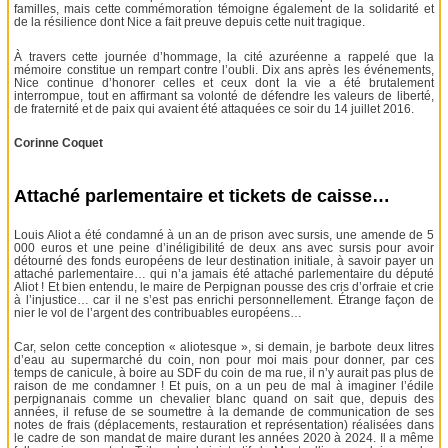
familles, mais cette commémoration témoigne également de la solidarité et
de la résilience dont Nice a fait preuve depuis cette nuit tragique.
À travers cette journée d’hommage, la cité azuréenne a rappelé que la
mémoire constitue un rempart contre l’oubli. Dix ans après les événements,
Nice continue d’honorer celles et ceux dont la vie a été brutalement
interrompue, tout en affirmant sa volonté de défendre les valeurs de liberté,
de fraternité et de paix qui avaient été attaquées ce soir du 14 juillet 2016.
Corinne Coquet
Attaché parlementaire et tickets de caisse…
Louis Aliot a été condamné à un an de prison avec sursis, une amende de 5
000 euros et une peine d’inéligibilité de deux ans avec sursis pour avoir
détourné des fonds européens de leur destination initiale, à savoir payer un
attaché parlementaire… qui n’a jamais été attaché parlementaire du député
Aliot ! Et bien entendu, le maire de Perpignan pousse des cris d’orfraie et crie
à l’injustice… car il ne s’est pas enrichi personnellement. Étrange façon de
nier le vol de l’argent des contribuables européens…
Car, selon cette conception « aliotesque », si demain, je barbote deux litres
d’eau au supermarché du coin, non pour moi mais pour donner, par ces
temps de canicule, à boire au SDF du coin de ma rue, il n’y aurait pas plus de
raison de me condamner ! Et puis, on a un peu de mal à imaginer l’édile
perpignanais comme un chevalier blanc quand on sait que, depuis des
années, il refuse de se soumettre à la demande de communication de ses
notes de frais (déplacements, restauration et représentation) réalisées dans
le cadre de son mandat de maire durant les années 2020 à 2024. Il a même