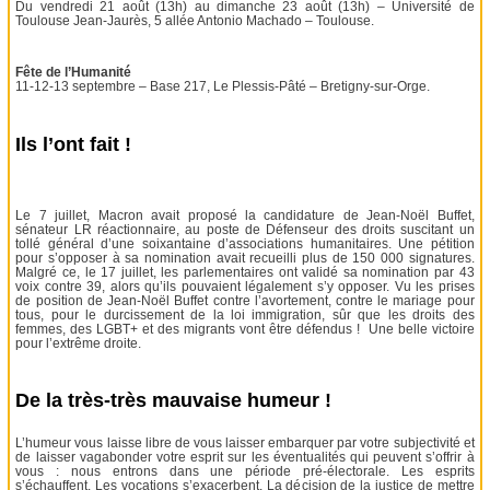
Du vendredi 21 août (13h) au dimanche 23 août (13h) – Université de
Toulouse Jean-Jaurès, 5 allée Antonio Machado – Toulouse.
Fête de l’Humanité
11-12-13 septembre – Base 217, Le Plessis-Pâté – Bretigny-sur-Orge.
Ils l’ont fait !
Le 7 juillet, Macron avait proposé la candidature de Jean-Noël Buffet,
sénateur LR réactionnaire, au poste de Défenseur des droits suscitant un
tollé général d’une soixantaine d’associations humanitaires. Une pétition
pour s’opposer à sa nomination avait recueilli plus de 150 000 signatures.
Malgré ce, le 17 juillet, les parlementaires ont validé sa nomination par 43
voix contre 39, alors qu’ils pouvaient légalement s’y opposer. Vu les prises
de position de Jean-Noël Buffet contre l’avortement, contre le mariage pour
tous, pour le durcissement de la loi immigration, sûr que les droits des
femmes, des LGBT+ et des migrants vont être défendus ! Une belle victoire
pour l’extrême droite.
De la très-très mauvaise humeur !
L’humeur vous laisse libre de vous laisser embarquer par votre subjectivité et
de laisser vagabonder votre esprit sur les éventualités qui peuvent s’offrir à
vous : nous entrons dans une période pré-électorale. Les esprits
s’échauffent. Les vocations s’exacerbent. La décision de la justice de mettre