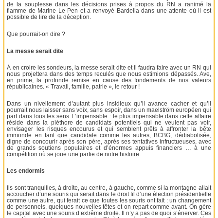
de la souplesse dans les décisions prises à propos du RN a ranimé la
flamme de Marine Le Pen et a renvoyé Bardella dans une attente où il est
possible de lire de la déception.
Que pourrait-on dire ?
La messe serait dite
À en croire les sondeurs, la messe serait dite et il faudra faire avec un RN qui
nous projettera dans des temps reculés que nous estimions dépassés. Ave,
en prime, la profonde remise en cause des fondements de nos valeurs
républicaines. « Travail, famille, patrie », le retour !
Dans un nivellement d’autant plus insidieux qu’il avance cacher et qu’il
pourrait nous laisser sans voix, sans espoir, dans un maelström européen qui
part dans tous les sens. L’impensable : le plus impensable dans cette affaire
réside dans la pléthore de candidats potentiels qui ne veulent pas voir,
envisager les risques encourus et qui semblent prêts à affronter la bête
immonde en tant que candidate comme les autres, BCBG, dédiabolisée,
digne de concourir après son père, après ses tentatives infructueuses, avec
de grands soutiens populaires et d’énormes appuis financiers … à une
compétition où se joue une partie de notre histoire.
Les endormis
Ils sont tranquilles, à droite, au centre, à gauche, comme si la montagne allait
accoucher d’une souris qui serait dans le droit fil d’une élection présidentielle
comme une autre, qui ferait ce que toutes les souris ont fait : un changement
de personnels, quelques nouvelles têtes et on repart comme avant. On gère
le capital avec une souris d’extrême droite. Il n’y a pas de quoi s’énerver. Ces