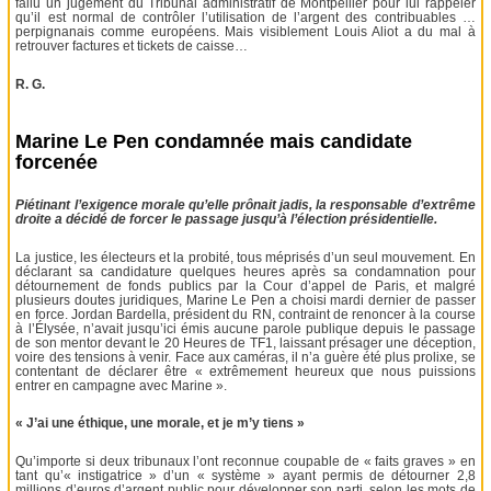
fallu un jugement du Tribunal administratif de Montpellier pour lui rappeler
qu’il est normal de contrôler l’utilisation de l’argent des contribuables …
perpignanais comme européens. Mais visiblement Louis Aliot a du mal à
retrouver factures et tickets de caisse…
R. G.
Marine Le Pen condamnée mais candidate
forcenée
Piétinant l’exigence morale qu’elle prônait jadis, la responsable d’extrême
droite a décidé de forcer le passage jusqu’à l’élection présidentielle.
La justice, les électeurs et la probité, tous méprisés d’un seul mouvement. En
déclarant sa candidature quelques heures après sa condamnation pour
détournement de fonds publics par la Cour d’appel de Paris, et malgré
plusieurs doutes juridiques, Marine Le Pen a choisi mardi dernier de passer
en force. Jordan Bardella, président du RN, contraint de renoncer à la course
à l’Élysée, n’avait jusqu’ici émis aucune parole publique depuis le passage
de son mentor devant le 20 Heures de TF1, laissant présager une déception,
voire des tensions à venir. Face aux caméras, il n’a guère été plus prolixe, se
contentant de déclarer être « extrêmement heureux que nous puissions
entrer en campagne avec Marine ».
« J’ai une éthique, une morale, et je m’y tiens »
Qu’importe si deux tribunaux l’ont reconnue coupable de « faits graves » en
tant qu’« instigatrice » d’un « système » ayant permis de détourner 2,8
millions d’euros d’argent public pour développer son parti, selon les mots de