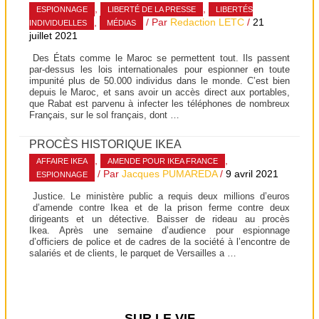
,
,
ESPIONNAGE
LIBERTÉ DE LA PRESSE
LIBERTÉS
,
/ Par
Redaction LETC
/
21
INDIVIDUELLES
MÉDIAS
juillet 2021
Des États comme le Maroc se permettent tout. Ils passent
par-dessus les lois internationales pour espionner en toute
impunité plus de 50.000 individus dans le monde. C’est bien
depuis le Maroc, et sans avoir un accès direct aux portables,
que Rabat est parvenu à infecter les téléphones de nombreux
Français, sur le sol français, dont …
PROCÈS HISTORIQUE IKEA
,
,
AFFAIRE IKEA
AMENDE POUR IKEA FRANCE
/ Par
Jacques PUMAREDA
/
9 avril 2021
ESPIONNAGE
Justice. Le ministère public a requis deux millions d’euros
d’amende contre Ikea et de la prison ferme contre deux
dirigeants et un détective. Baisser de rideau au procès
Ikea. Après une semaine d’audience pour espionnage
d’officiers de police et de cadres de la société à l’encontre de
salariés et de clients, le parquet de Versailles a …
SUR LE VIF