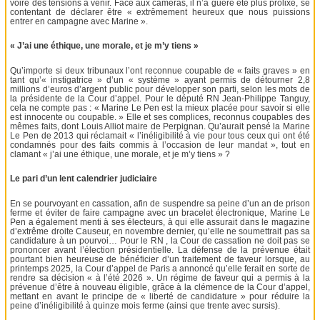
voire des tensions à venir. Face aux caméras, il n’a guère été plus prolixe, se
contentant de déclarer être « extrêmement heureux que nous puissions
entrer en campagne avec Marine ».
« J’ai une éthique, une morale, et je m’y tiens »
Qu’importe si deux tribunaux l’ont reconnue coupable de « faits graves » en
tant qu’« instigatrice » d’un « système » ayant permis de détourner 2,8
millions d’euros d’argent public pour développer son parti, selon les mots de
la présidente de la Cour d’appel. Pour le député RN Jean-Philippe Tanguy,
cela ne compte pas : « Marine Le Pen est la mieux placée pour savoir si elle
est innocente ou coupable. » Elle et ses complices, reconnus coupables des
mêmes faits, dont Louis Alliot maire de Perpignan. Qu’aurait pensé la Marine
Le Pen de 2013 qui réclamait « l’inéligibilité à vie pour tous ceux qui ont été
condamnés pour des faits commis à l’occasion de leur mandat », tout en
clamant « j’ai une éthique, une morale, et je m’y tiens » ?
Le pari d’un lent calendrier judiciaire
En se pourvoyant en cassation, afin de suspendre sa peine d’un an de prison
ferme et éviter de faire campagne avec un bracelet électronique, Marine Le
Pen a également menti à ses électeurs, à qui elle assurait dans le magazine
d’extrême droite Causeur, en novembre dernier, qu’elle ne soumettrait pas sa
candidature à un pourvoi… Pour le RN , la Cour de cassation ne doit pas se
prononcer avant l’élection présidentielle. La défense de la prévenue était
pourtant bien heureuse de bénéficier d’un traitement de faveur lorsque, au
printemps 2025, la Cour d’appel de Paris a annoncé qu’elle ferait en sorte de
rendre sa décision « à l’été 2026 ». Un régime de faveur qui a permis à la
prévenue d’être à nouveau éligible, grâce à la clémence de la Cour d’appel,
mettant en avant le principe de « liberté de candidature » pour réduire la
peine d’inéligibilité à quinze mois ferme (ainsi que trente avec sursis).