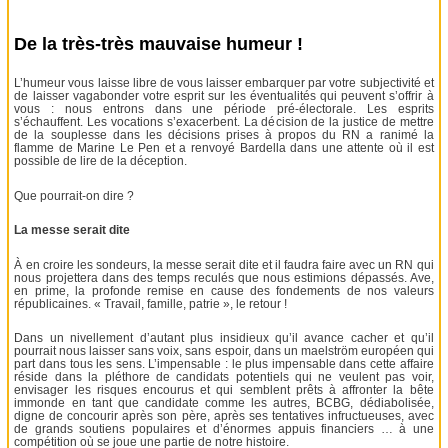
De la très-très mauvaise humeur !
L’humeur vous laisse libre de vous laisser embarquer par votre subjectivité et
de laisser vagabonder votre esprit sur les éventualités qui peuvent s’offrir à
vous : nous entrons dans une période pré-électorale. Les esprits
s’échauffent. Les vocations s’exacerbent. La décision de la justice de mettre
de la souplesse dans les décisions prises à propos du RN a ranimé la
flamme de Marine Le Pen et a renvoyé Bardella dans une attente où il est
possible de lire de la déception.
Que pourrait-on dire ?
La messe serait dite
À en croire les sondeurs, la messe serait dite et il faudra faire avec un RN qui
nous projettera dans des temps reculés que nous estimions dépassés. Ave,
en prime, la profonde remise en cause des fondements de nos valeurs
républicaines. « Travail, famille, patrie », le retour !
Dans un nivellement d’autant plus insidieux qu’il avance cacher et qu’il
pourrait nous laisser sans voix, sans espoir, dans un maelström européen qui
part dans tous les sens. L’impensable : le plus impensable dans cette affaire
réside dans la pléthore de candidats potentiels qui ne veulent pas voir,
envisager les risques encourus et qui semblent prêts à affronter la bête
immonde en tant que candidate comme les autres, BCBG, dédiabolisée,
digne de concourir après son père, après ses tentatives infructueuses, avec
de grands soutiens populaires et d’énormes appuis financiers … à une
compétition où se joue une partie de notre histoire.