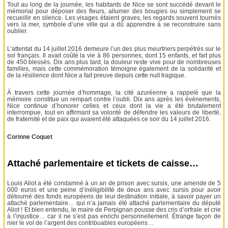
Tout au long de la journée, les habitants de Nice se sont succédé devant le
mémorial pour déposer des fleurs, allumer des bougies ou simplement se
recueillir en silence. Les visages étaient graves, les regards souvent tournés
vers la mer, symbole d’une ville qui a dû apprendre à se reconstruire sans
oublier.
L’attentat du 14 juillet 2016 demeure l’un des plus meurtriers perpétrés sur le
sol français. Il avait coûté la vie à 86 personnes, dont 15 enfants, et fait plus
de 450 blessés. Dix ans plus tard, la douleur reste vive pour de nombreuses
familles, mais cette commémoration témoigne également de la solidarité et
de la résilience dont Nice a fait preuve depuis cette nuit tragique.
À travers cette journée d’hommage, la cité azuréenne a rappelé que la
mémoire constitue un rempart contre l’oubli. Dix ans après les événements,
Nice continue d’honorer celles et ceux dont la vie a été brutalement
interrompue, tout en affirmant sa volonté de défendre les valeurs de liberté,
de fraternité et de paix qui avaient été attaquées ce soir du 14 juillet 2016.
Corinne Coquet
Attaché parlementaire et tickets de caisse…
Louis Aliot a été condamné à un an de prison avec sursis, une amende de 5
000 euros et une peine d’inéligibilité de deux ans avec sursis pour avoir
détourné des fonds européens de leur destination initiale, à savoir payer un
attaché parlementaire… qui n’a jamais été attaché parlementaire du député
Aliot ! Et bien entendu, le maire de Perpignan pousse des cris d’orfraie et crie
à l’injustice… car il ne s’est pas enrichi personnellement. Étrange façon de
nier le vol de l’argent des contribuables européens…