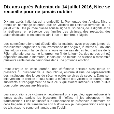
Dix ans après l’attentat du 14 juillet 2016, Nice se
recueille pour ne jamais oublier
Dix ans après l’attentat qui a endeuillé la Promenade des Anglais, Nice a
rendu un hommage solennel aux 86 victimes de l’attaque terroriste du 14
juillet 2016. Une journée placée sous le signe du souvenir, de la dignité et de
la résilience, en présence des familles des victimes, des rescapés, des
autorités locales et nationales, ainsi que de nombreux Niçois.
Les commémorations ont débuté dès la matinée avec plusieurs temps de
recueillement organisés sur la Promenade des Anglais, là même où, dix ans
plus tôt, un camion lancé dans la foule venue assister au feu d’artifice de la
Fête nationale avait semé la terreur. Au fil de la journée, des gerbes ont été
déposées devant le mémorial, tandis qu’une minute de silence a rassemblé
plusieurs centaines de personnes dans une profonde émotion.
Point d’orgue de cette journée, une cérémonie officielle s’est tenue en
présence du président de la République, entouré d’élus, de représentants
des institutions, des forces de sécurité et des services de secours. Dans son
intervention, le chef de l’État a salué la mémoire des victimes, le courage des
survivants et l’engagement de tous ceux qui étaient intervenus cette nuit-là
pour porter secours aux blessés.
Les associations de victimes ont également pris la parole, rappelant que si le
temps apaise parfois les blessures, il n’efface ni les absences ni les
traumatismes. Elles ont insisté sur l’importance de préserver la mémoire de
cette tragédie et de transmettre son histoire aux jeunes générations afin que
de tels actes ne sombrent jamais dans l’oubli.