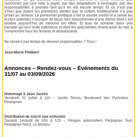
concernés par une note à payer, par des adaptations à envisager, par des
responsabilités à prendre tant qu’il en est encore temps. Et ce n’est pas
d’hier que datent les premières alertes que la culture traditionnelle n’a pas
prises au sérieux. Le personnel politique a fait la sourde oreille et a laissé les
écolos patentés s’occuper de façon très désordonnée d’une dérive dont il est
loisible aujourd’hui de mesurer les effets. Et tous de sombrer dans une
panade qui leur reste extérieure et dont les spécialistes disent avoir du mal à
comprendre tous les tenants et aboutissants.
Ne serait-il pas temps de devenir responsables ? Tous !
Jean-Marie Philibert
Annonces – Rendez-vous – Événements du
31/07 au 03/09/2026
Hommage à Jean Jaurès
Vendredi 31 juillet à 11h – Jardin Terrus, Boulevard des Pyrénées –
Perpignan.
Distribution de tracts aux estivants
Samedi 1eraoût de 10h à 12h – Péages autoroutiers Perpignan Sud,
Perpignan Nord, Le Boulou.