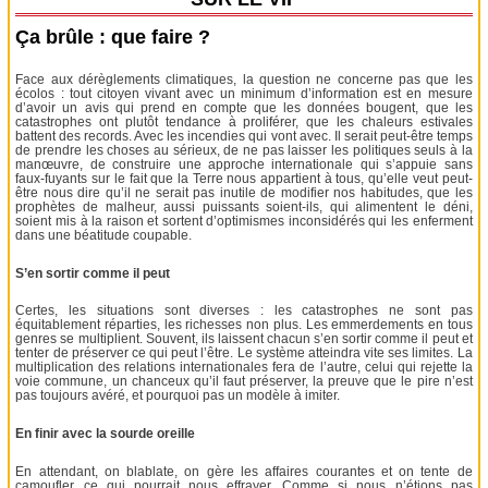
Ça brûle : que faire ?
Face aux dérèglements climatiques, la question ne concerne pas que les
écolos : tout citoyen vivant avec un minimum d’information est en mesure
d’avoir un avis qui prend en compte que les données bougent, que les
catastrophes ont plutôt tendance à proliférer, que les chaleurs estivales
battent des records. Avec les incendies qui vont avec. Il serait peut-être temps
de prendre les choses au sérieux, de ne pas laisser les politiques seuls à la
manœuvre, de construire une approche internationale qui s’appuie sans
faux-fuyants sur le fait que la Terre nous appartient à tous, qu’elle veut peut-
être nous dire qu’il ne serait pas inutile de modifier nos habitudes, que les
prophètes de malheur, aussi puissants soient-ils, qui alimentent le déni,
soient mis à la raison et sortent d’optimismes inconsidérés qui les enferment
dans une béatitude coupable.
S’en sortir comme il peut
Certes, les situations sont diverses : les catastrophes ne sont pas
équitablement réparties, les richesses non plus. Les emmerdements en tous
genres se multiplient. Souvent, ils laissent chacun s’en sortir comme il peut et
tenter de préserver ce qui peut l’être. Le système atteindra vite ses limites. La
multiplication des relations internationales fera de l’autre, celui qui rejette la
voie commune, un chanceux qu’il faut préserver, la preuve que le pire n’est
pas toujours avéré, et pourquoi pas un modèle à imiter.
En finir avec la sourde oreille
En attendant, on blablate, on gère les affaires courantes et on tente de
camoufler ce qui pourrait nous effrayer. Comme si nous n’étions pas