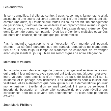
Les endormis
Ils sont tranquilles, à droite, au centre, à gauche, comme si la montagne allait
accoucher d’une souris qui serait dans le droit fil d’une élection présidentielle
comme une autre, qui ferait ce que toutes les souris ont fait : un changement
de personnels, quelques nouvelles têtes et on repart comme avant. On gère
le capital avec une souris d’extrême droite. Il n’y a pas de quoi s’énerver. Ces
gens-là sont de bonne compagnie. D’où les prétentions multiples et variées
de tenter une chance, fût-elle quelque peu compromise.
Pas le moindre catastrophisme à l’évocation d’un monde qui pourrait
changer. La sérénité partagée que les sursauts populaires ne changeront
rien et qu’il sera toujours temps de s’adapter, de collaborer, de s’arranger
avec les puissants du jour qui bien sûr seront dignes de notre allégeance.
Mémoire et valeurs
Je ne partage rien de ce foutage de gueule quasi généralisé. Avec tous ceux
qui gardent leur mémoire, avec ceux qui ont toujours tout fait pour préserver
leurs valeurs, leurs ambitions d’un monde de paix, de justice, bâti sur la
solidarité et le partage des richesses. Les incantations sont à laisser aux
vestiaires, elles n’abuseront que ceux qu’un sursaut démocratique pourrait
momentanément réveiller d’un sommeil profond. Il importe de se lever. Il
importe de bousculer un laisser-aller coupable du pire pour réveiller ces
consciences dont nous savons très pertinemment qu’elles sont porteuses
d’avenir.
Jean-Marie Philibert