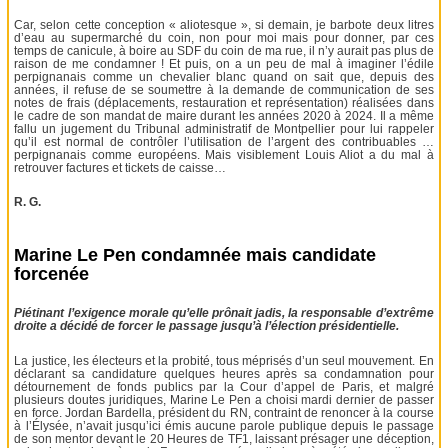
Car, selon cette conception « aliotesque », si demain, je barbote deux litres
d’eau au supermarché du coin, non pour moi mais pour donner, par ces
temps de canicule, à boire au SDF du coin de ma rue, il n’y aurait pas plus de
raison de me condamner ! Et puis, on a un peu de mal à imaginer l’édile
perpignanais comme un chevalier blanc quand on sait que, depuis des
années, il refuse de se soumettre à la demande de communication de ses
notes de frais (déplacements, restauration et représentation) réalisées dans
le cadre de son mandat de maire durant les années 2020 à 2024. Il a même
fallu un jugement du Tribunal administratif de Montpellier pour lui rappeler
qu’il est normal de contrôler l’utilisation de l’argent des contribuables …
perpignanais comme européens. Mais visiblement Louis Aliot a du mal à
retrouver factures et tickets de caisse…
R. G.
Marine Le Pen condamnée mais candidate
forcenée
Piétinant l’exigence morale qu’elle prônait jadis, la responsable d’extrême
droite a décidé de forcer le passage jusqu’à l’élection présidentielle.
La justice, les électeurs et la probité, tous méprisés d’un seul mouvement. En
déclarant sa candidature quelques heures après sa condamnation pour
détournement de fonds publics par la Cour d’appel de Paris, et malgré
plusieurs doutes juridiques, Marine Le Pen a choisi mardi dernier de passer
en force. Jordan Bardella, président du RN, contraint de renoncer à la course
à l’Élysée, n’avait jusqu’ici émis aucune parole publique depuis le passage
de son mentor devant le 20 Heures de TF1, laissant présager une déception,