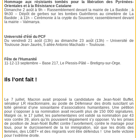
Hommage aux résistants tombés pour la libération des Pyrénées-
Orientales et à la Résistance Catalane
Dimanche 2 août à 9h – Rassemblement devant la mairie de La Bastide ; à
9h30 – Dépôt de gerbes sur les tombes Guérilleros au cimetière de La
Bastide ; à 11h – Cérémonie à la crypte du Souvenir, rassemblement devant
la mairie – Valmanya.
Université d’été du PCF
Du vendredi 21 août (13h) au dimanche 23 août (13h) – Université de
Toulouse Jean-Jaurès, 5 allée Antonio Machado – Toulouse.
Fête de l’Humanité
11-12-13 septembre – Base 217, Le Plessis-Pâté – Bretigny-sur-Orge.
Ils l’ont fait !
Le 7 juillet, Macron avait proposé la candidature de Jean-Noël Buffet,
sénateur LR réactionnaire, au poste de Défenseur des droits suscitant un
tollé général d’une soixantaine d’associations humanitaires. Une pétition
pour s’opposer à sa nomination avait recueilli plus de 150 000 signatures.
Malgré ce, le 17 juillet, les parlementaires ont validé sa nomination par 43
voix contre 39, alors qu’ils pouvaient légalement s’y opposer. Vu les prises
de position de Jean-Noël Buffet contre l’avortement, contre le mariage pour
tous, pour le durcissement de la loi immigration, sûr que les droits des
femmes, des LGBT+ et des migrants vont être défendus ! Une belle victoire
pour l’extrême droite.