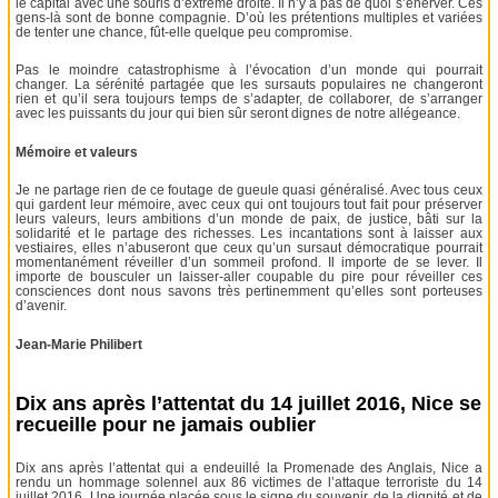
le capital avec une souris d’extrême droite. Il n’y a pas de quoi s’énerver. Ces
gens-là sont de bonne compagnie. D’où les prétentions multiples et variées
de tenter une chance, fût-elle quelque peu compromise.
Pas le moindre catastrophisme à l’évocation d’un monde qui pourrait
changer. La sérénité partagée que les sursauts populaires ne changeront
rien et qu’il sera toujours temps de s’adapter, de collaborer, de s’arranger
avec les puissants du jour qui bien sûr seront dignes de notre allégeance.
Mémoire et valeurs
Je ne partage rien de ce foutage de gueule quasi généralisé. Avec tous ceux
qui gardent leur mémoire, avec ceux qui ont toujours tout fait pour préserver
leurs valeurs, leurs ambitions d’un monde de paix, de justice, bâti sur la
solidarité et le partage des richesses. Les incantations sont à laisser aux
vestiaires, elles n’abuseront que ceux qu’un sursaut démocratique pourrait
momentanément réveiller d’un sommeil profond. Il importe de se lever. Il
importe de bousculer un laisser-aller coupable du pire pour réveiller ces
consciences dont nous savons très pertinemment qu’elles sont porteuses
d’avenir.
Jean-Marie Philibert
Dix ans après l’attentat du 14 juillet 2016, Nice se
recueille pour ne jamais oublier
Dix ans après l’attentat qui a endeuillé la Promenade des Anglais, Nice a
rendu un hommage solennel aux 86 victimes de l’attaque terroriste du 14
juillet 2016. Une journée placée sous le signe du souvenir, de la dignité et de