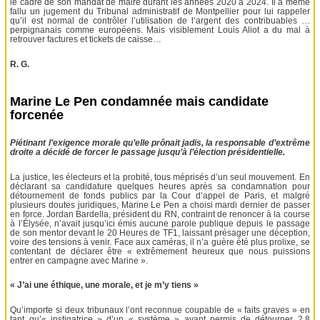
le cadre de son mandat de maire durant les années 2020 à 2024. Il a même
fallu un jugement du Tribunal administratif de Montpellier pour lui rappeler
qu’il est normal de contrôler l’utilisation de l’argent des contribuables …
perpignanais comme européens. Mais visiblement Louis Aliot a du mal à
retrouver factures et tickets de caisse…
R. G.
Marine Le Pen condamnée mais candidate
forcenée
Piétinant l’exigence morale qu’elle prônait jadis, la responsable d’extrême
droite a décidé de forcer le passage jusqu’à l’élection présidentielle.
La justice, les électeurs et la probité, tous méprisés d’un seul mouvement. En
déclarant sa candidature quelques heures après sa condamnation pour
détournement de fonds publics par la Cour d’appel de Paris, et malgré
plusieurs doutes juridiques, Marine Le Pen a choisi mardi dernier de passer
en force. Jordan Bardella, président du RN, contraint de renoncer à la course
à l’Élysée, n’avait jusqu’ici émis aucune parole publique depuis le passage
de son mentor devant le 20 Heures de TF1, laissant présager une déception,
voire des tensions à venir. Face aux caméras, il n’a guère été plus prolixe, se
contentant de déclarer être « extrêmement heureux que nous puissions
entrer en campagne avec Marine ».
« J’ai une éthique, une morale, et je m’y tiens »
Qu’importe si deux tribunaux l’ont reconnue coupable de « faits graves » en
tant qu’« instigatrice » d’un « système » ayant permis de détourner 2,8