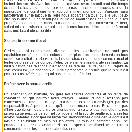
battent des records. Avec les incendies qui vont avec. Il serait peut-être temps
de prendre les choses au sérieux, de ne pas laisser les politiques seuls à la
manœuvre, de construire une approche internationale qui s’appuie sans
faux-fuyants sur le fait que la Terre nous appartient à tous, qu’elle veut peut-
être nous dire qu’il ne serait pas inutile de modifier nos habitudes, que les
prophètes de malheur, aussi puissants soient-ils, qui alimentent le déni,
soient mis à la raison et sortent d’optimismes inconsidérés qui les enferment
dans une béatitude coupable.
S’en sortir comme il peut
Certes, les situations sont diverses : les catastrophes ne sont pas
équitablement réparties, les richesses non plus. Les emmerdements en tous
genres se multiplient. Souvent, ils laissent chacun s’en sortir comme il peut et
tenter de préserver ce qui peut l’être. Le système atteindra vite ses limites. La
multiplication des relations internationales fera de l’autre, celui qui rejette la
voie commune, un chanceux qu’il faut préserver, la preuve que le pire n’est
pas toujours avéré, et pourquoi pas un modèle à imiter.
En finir avec la sourde oreille
En attendant, on blablate, on gère les affaires courantes et on tente de
camoufler ce qui pourrait nous effrayer. Comme si nous n’étions pas
concernés par une note à payer, par des adaptations à envisager, par des
responsabilités à prendre tant qu’il en est encore temps. Et ce n’est pas
d’hier que datent les premières alertes que la culture traditionnelle n’a pas
prises au sérieux. Le personnel politique a fait la sourde oreille et a laissé les
écolos patentés s’occuper de façon très désordonnée d’une dérive dont il est
loisible aujourd’hui de mesurer les effets. Et tous de sombrer dans une
panade qui leur reste extérieure et dont les spécialistes disent avoir du mal à
comprendre tous les tenants et aboutissants.