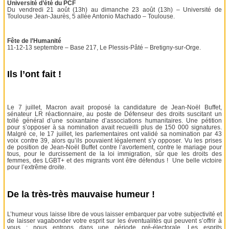
Université d’été du PCF
Du vendredi 21 août (13h) au dimanche 23 août (13h) – Université de
Toulouse Jean-Jaurès, 5 allée Antonio Machado – Toulouse.
Fête de l’Humanité
11-12-13 septembre – Base 217, Le Plessis-Pâté – Bretigny-sur-Orge.
Ils l’ont fait !
Le 7 juillet, Macron avait proposé la candidature de Jean-Noël Buffet,
sénateur LR réactionnaire, au poste de Défenseur des droits suscitant un
tollé général d’une soixantaine d’associations humanitaires. Une pétition
pour s’opposer à sa nomination avait recueilli plus de 150 000 signatures.
Malgré ce, le 17 juillet, les parlementaires ont validé sa nomination par 43
voix contre 39, alors qu’ils pouvaient légalement s’y opposer. Vu les prises
de position de Jean-Noël Buffet contre l’avortement, contre le mariage pour
tous, pour le durcissement de la loi immigration, sûr que les droits des
femmes, des LGBT+ et des migrants vont être défendus ! Une belle victoire
pour l’extrême droite.
De la très-très mauvaise humeur !
L’humeur vous laisse libre de vous laisser embarquer par votre subjectivité et
de laisser vagabonder votre esprit sur les éventualités qui peuvent s’offrir à
vous : nous entrons dans une période pré-électorale. Les esprits