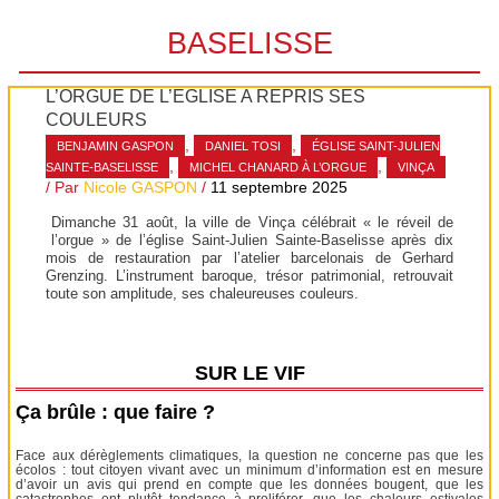
BASELISSE
L’ORGUE DE L’ÉGLISE A REPRIS SES
COULEURS
,
,
BENJAMIN GASPON
DANIEL TOSI
ÉGLISE SAINT-JULIEN
,
,
SAINTE-BASELISSE
MICHEL CHANARD À L’ORGUE
VINÇA
/ Par
Nicole GASPON
/
11 septembre 2025
Dimanche 31 août, la ville de Vinça célébrait « le réveil de
l’orgue » de l’église Saint-Julien Sainte-Baselisse après dix
mois de restauration par l’atelier barcelonais de Gerhard
Grenzing. L’instrument baroque, trésor patrimonial, retrouvait
toute son amplitude, ses chaleureuses couleurs.
SUR LE VIF
Ça brûle : que faire ?
Face aux dérèglements climatiques, la question ne concerne pas que les
écolos : tout citoyen vivant avec un minimum d’information est en mesure
d’avoir un avis qui prend en compte que les données bougent, que les
catastrophes ont plutôt tendance à proliférer, que les chaleurs estivales