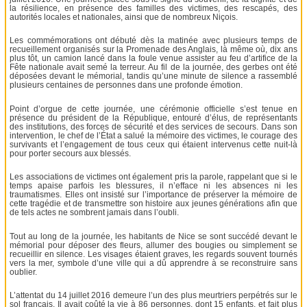
la résilience, en présence des familles des victimes, des rescapés, des
autorités locales et nationales, ainsi que de nombreux Niçois.
Les commémorations ont débuté dès la matinée avec plusieurs temps de
recueillement organisés sur la Promenade des Anglais, là même où, dix ans
plus tôt, un camion lancé dans la foule venue assister au feu d’artifice de la
Fête nationale avait semé la terreur. Au fil de la journée, des gerbes ont été
déposées devant le mémorial, tandis qu’une minute de silence a rassemblé
plusieurs centaines de personnes dans une profonde émotion.
Point d’orgue de cette journée, une cérémonie officielle s’est tenue en
présence du président de la République, entouré d’élus, de représentants
des institutions, des forces de sécurité et des services de secours. Dans son
intervention, le chef de l’État a salué la mémoire des victimes, le courage des
survivants et l’engagement de tous ceux qui étaient intervenus cette nuit-là
pour porter secours aux blessés.
Les associations de victimes ont également pris la parole, rappelant que si le
temps apaise parfois les blessures, il n’efface ni les absences ni les
traumatismes. Elles ont insisté sur l’importance de préserver la mémoire de
cette tragédie et de transmettre son histoire aux jeunes générations afin que
de tels actes ne sombrent jamais dans l’oubli.
Tout au long de la journée, les habitants de Nice se sont succédé devant le
mémorial pour déposer des fleurs, allumer des bougies ou simplement se
recueillir en silence. Les visages étaient graves, les regards souvent tournés
vers la mer, symbole d’une ville qui a dû apprendre à se reconstruire sans
oublier.
L’attentat du 14 juillet 2016 demeure l’un des plus meurtriers perpétrés sur le
sol français. Il avait coûté la vie à 86 personnes, dont 15 enfants, et fait plus