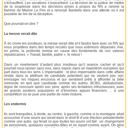
s’échauffent. Les vocations s’exacerbent. La décision de la justice de mettre
de la souplesse dans les décisions prises à propos du RN a ranimé la
flamme de Marine Le Pen et a renvoyé Bardella dans une attente où il est
possible de lire de la déception.
Que pourrait-on dire ?
La messe serait dite
À en croire les sondeurs, la messe serait dite et il faudra faire avec un RN qui
nous projettera dans des temps reculés que nous estimions dépassés. Ave,
en prime, la profonde remise en cause des fondements de nos valeurs
républicaines. « Travail, famille, patrie », le retour !
Dans un nivellement d’autant plus insidieux qu’il avance cacher et qu’il
pourrait nous laisser sans voix, sans espoir, dans un maelström européen qui
part dans tous les sens. L’impensable : le plus impensable dans cette affaire
réside dans la pléthore de candidats potentiels qui ne veulent pas voir,
envisager les risques encourus et qui semblent prêts à affronter la bête
immonde en tant que candidate comme les autres, BCBG, dédiabolisée,
digne de concourir après son père, après ses tentatives infructueuses, avec
de grands soutiens populaires et d’énormes appuis financiers … à une
compétition où se joue une partie de notre histoire.
Les endormis
Ils sont tranquilles, à droite, au centre, à gauche, comme si la montagne allait
accoucher d’une souris qui serait dans le droit fil d’une élection présidentielle
comme une autre, qui ferait ce que toutes les souris ont fait : un changement
de personnels, quelques nouvelles têtes et on repart comme avant. On gère