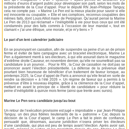
millions d’euros d’argent public pour développer son parti, selon les mots de
la présidente de la Cour d’appel. Pour le député RN Jean-Philippe Tanguy,
cela ne compte pas : « Marine Le Pen est la mieux placée pour savoir si elle
est innocente ou coupable. » Elle et ses complices, reconnus coupables des
mêmes faits, dont Louis Alliot maire de Perpignan. Qu’aurait pensé la Marine
Le Pen de 2013 qui réclamait « l’inéligibilité à vie pour tous ceux qui ont été
condamnés pour des faits commis à l’occasion de leur mandat », tout en
clamant « j’ai une éthique, une morale, et je m’y tiens » ?
Le pari d’un lent calendrier judiciaire
En se pourvoyant en cassation, afin de suspendre sa peine d’un an de prison
ferme et éviter de faire campagne avec un bracelet électronique, Marine Le
Pen a également menti à ses électeurs, à qui elle assurait dans le magazine
d’extrême droite Causeur, en novembre dernier, qu’elle ne soumettrait pas sa
candidature à un pourvoi… Pour le RN , la Cour de cassation ne doit pas se
prononcer avant l’élection présidentielle. La défense de la prévenue était
pourtant bien heureuse de bénéficier d’un traitement de faveur lorsque, au
printemps 2025, la Cour d’appel de Paris a annoncé qu’elle ferait en sorte de
rendre sa décision « à l’été 2026 ». Un régime de faveur qui a permis à la
prévenue d’être à nouveau éligible, grâce à la clémence de la Cour d’appel,
mettant en avant le principe de « liberté de candidature » pour réduire la
peine d’inéligibilité à quinze mois ferme (ainsi que trente avec sursis).
Marine Le Pen sera candidate jusqu’au bout
Un retour de l’exécution provisoire est jugé « improbable » par Jean-Philippe
Tanguy, un des plus fidèles lieutenants de la « patronne » Car, depuis la
décision de la Cour d’appel, le camp Le Pen a fait le plein de confiance,
persuadé que, désormais, aucune juridiction n’osera priver les électeurs
d’une candidate, qui plus est peu de temps avant l’élection. Après avoir sali,