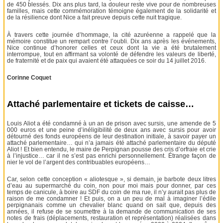
de 450 blessés. Dix ans plus tard, la douleur reste vive pour de nombreuses
familles, mais cette commémoration témoigne également de la solidarité et
de la résilience dont Nice a fait preuve depuis cette nuit tragique.
À travers cette journée d’hommage, la cité azuréenne a rappelé que la
mémoire constitue un rempart contre l’oubli. Dix ans après les événements,
Nice continue d’honorer celles et ceux dont la vie a été brutalement
interrompue, tout en affirmant sa volonté de défendre les valeurs de liberté,
de fraternité et de paix qui avaient été attaquées ce soir du 14 juillet 2016.
Corinne Coquet
Attaché parlementaire et tickets de caisse…
Louis Aliot a été condamné à un an de prison avec sursis, une amende de 5
000 euros et une peine d’inéligibilité de deux ans avec sursis pour avoir
détourné des fonds européens de leur destination initiale, à savoir payer un
attaché parlementaire… qui n’a jamais été attaché parlementaire du député
Aliot ! Et bien entendu, le maire de Perpignan pousse des cris d’orfraie et crie
à l’injustice… car il ne s’est pas enrichi personnellement. Étrange façon de
nier le vol de l’argent des contribuables européens…
Car, selon cette conception « aliotesque », si demain, je barbote deux litres
d’eau au supermarché du coin, non pour moi mais pour donner, par ces
temps de canicule, à boire au SDF du coin de ma rue, il n’y aurait pas plus de
raison de me condamner ! Et puis, on a un peu de mal à imaginer l’édile
perpignanais comme un chevalier blanc quand on sait que, depuis des
années, il refuse de se soumettre à la demande de communication de ses
notes de frais (déplacements, restauration et représentation) réalisées dans