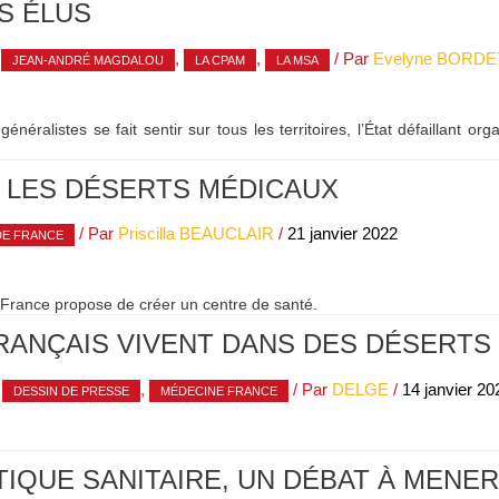
S ÉLUS
,
,
,
/ Par
Evelyne BORDE
JEAN-ANDRÉ MAGDALOU
LA CPAM
LA MSA
ralistes se fait sentir sur tous les territoires, l’État défaillant org
 LES DÉSERTS MÉDICAUX
/ Par
Priscilla BEAUCLAIR
/
21 janvier 2022
DE FRANCE
France propose de créer un centre de santé.
FRANÇAIS VIVENT DANS DES DÉSERTS
,
,
/ Par
DELGE
/
14 janvier 20
DESSIN DE PRESSE
MÉDECINE FRANCE
TIQUE SANITAIRE, UN DÉBAT À MENER