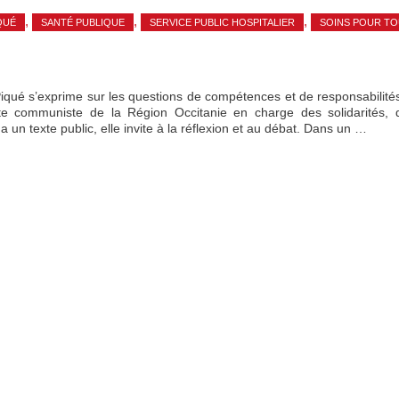
,
,
,
QUÉ
SANTÉ PUBLIQUE
SERVICE PUBLIC HOSPITALIER
SOINS POUR TO
Piqué s’exprime sur les questions de compétences et de responsabilité
te communiste de la Région Occitanie en charge des solidarités, d
 un texte public, elle invite à la réflexion et au débat. Dans un …