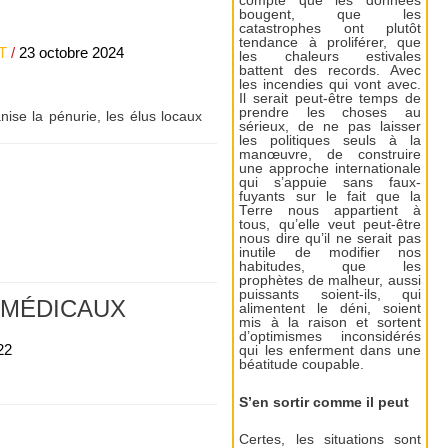
compte que les données
bougent, que les
catastrophes ont plutôt
tendance à proliférer, que
T
/
23 octobre 2024
les chaleurs estivales
battent des records. Avec
les incendies qui vont avec.
Il serait peut-être temps de
prendre les choses au
anise la pénurie, les élus locaux
sérieux, de ne pas laisser
les politiques seuls à la
manœuvre, de construire
une approche internationale
qui s’appuie sans faux-
fuyants sur le fait que la
Terre nous appartient à
tous, qu’elle veut peut-être
nous dire qu’il ne serait pas
inutile de modifier nos
habitudes, que les
prophètes de malheur, aussi
puissants soient-ils, qui
 MÉDICAUX
alimentent le déni, soient
mis à la raison et sortent
d’optimismes inconsidérés
22
qui les enferment dans une
béatitude coupable.
S’en sortir comme il peut
Certes, les situations sont