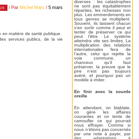
diverses : les catastrophes
ne sont pas équitablement
/ Par
Michel Marc
/
5 mars
US
réparties, les richesses non
plus. Les emmerdements en
tous genres se multiplient.
Souvent, ils laissent chacun
s’en sortir comme il peut et
tenter de préserver ce qui
s en matière de santé publique.
peut l’être. Le système
es services publics, de la vie
atteindra vite ses limites. La
multiplication des relations
internationales fera de
l’autre, celui qui rejette la
voie commune, un
chanceux qu’il faut
préserver, la preuve que le
pire n’est pas toujours
avéré, et pourquoi pas un
modèle à imiter.
En finir avec la sourde
oreille
En attendant, on blablate,
on gère les affaires
courantes et on tente de
camoufler ce qui pourrait
nous effrayer. Comme si
nous n’étions pas concernés
par une note à payer, par
des adaptations à