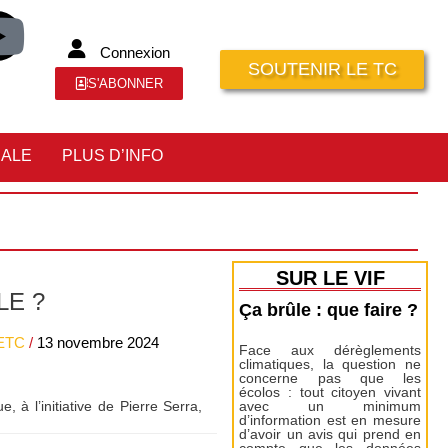
Connexion
SOUTENIR LE TC
S'ABONNER
IALE
PLUS D’INFO
SUR LE VIF
LE ?
Ça brûle : que faire ?
LETC
/
13 novembre 2024
Face aux dérèglements
climatiques, la question ne
concerne pas que les
écolos : tout citoyen vivant
 à l’initiative de Pierre Serra,
avec un minimum
d’information est en mesure
d’avoir un avis qui prend en