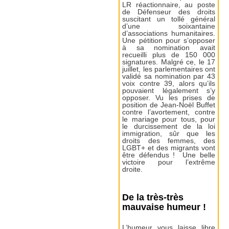
LR réactionnaire, au poste
de Défenseur des droits
suscitant un tollé général
d’une soixantaine
d’associations humanitaires.
Une pétition pour s’opposer
à sa nomination avait
recueilli plus de 150 000
signatures. Malgré ce, le 17
juillet, les parlementaires ont
validé sa nomination par 43
voix contre 39, alors qu’ils
pouvaient légalement s’y
opposer. Vu les prises de
position de Jean-Noël Buffet
contre l’avortement, contre
le mariage pour tous, pour
le durcissement de la loi
immigration, sûr que les
droits des femmes, des
LGBT+ et des migrants vont
être défendus ! Une belle
victoire pour l’extrême
droite.
De la très-très
mauvaise humeur !
L’humeur vous laisse libre