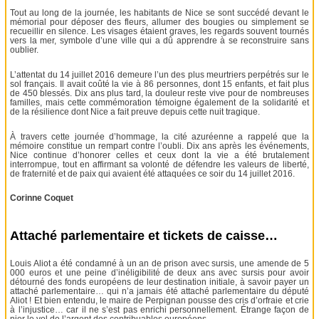
Tout au long de la journée, les habitants de Nice se sont succédé devant le
mémorial pour déposer des fleurs, allumer des bougies ou simplement se
recueillir en silence. Les visages étaient graves, les regards souvent tournés
vers la mer, symbole d’une ville qui a dû apprendre à se reconstruire sans
oublier.
L’attentat du 14 juillet 2016 demeure l’un des plus meurtriers perpétrés sur le
sol français. Il avait coûté la vie à 86 personnes, dont 15 enfants, et fait plus
de 450 blessés. Dix ans plus tard, la douleur reste vive pour de nombreuses
familles, mais cette commémoration témoigne également de la solidarité et
de la résilience dont Nice a fait preuve depuis cette nuit tragique.
À travers cette journée d’hommage, la cité azuréenne a rappelé que la
mémoire constitue un rempart contre l’oubli. Dix ans après les événements,
Nice continue d’honorer celles et ceux dont la vie a été brutalement
interrompue, tout en affirmant sa volonté de défendre les valeurs de liberté,
de fraternité et de paix qui avaient été attaquées ce soir du 14 juillet 2016.
Corinne Coquet
Attaché parlementaire et tickets de caisse…
Louis Aliot a été condamné à un an de prison avec sursis, une amende de 5
000 euros et une peine d’inéligibilité de deux ans avec sursis pour avoir
détourné des fonds européens de leur destination initiale, à savoir payer un
attaché parlementaire… qui n’a jamais été attaché parlementaire du député
Aliot ! Et bien entendu, le maire de Perpignan pousse des cris d’orfraie et crie
à l’injustice… car il ne s’est pas enrichi personnellement. Étrange façon de
nier le vol de l’argent des contribuables européens…