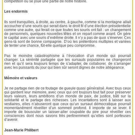
compétition où se joue une partie de notre histoire.
Les endormis
Ils sont tranquilles, à droite, au centre, à gauche, comme si la montagne allait
accoucher d’une souris qui serait dans le droit fil d’une élection présidentielle
comme une autre, qui ferait ce que toutes les souris ont fait : un changement
de personnels, quelques nouvelles têtes et on repart comme avant. On gère
le capital avec une souris d’extrême droite. Il n’y a pas de quoi s’énerver. Ces
gens-là sont de bonne compagnie. D’où les prétentions multiples et variées
de tenter une chance, fût-elle quelque peu compromise.
Pas le moindre catastrophisme à l’évocation d’un monde qui pourrait
changer. La sérénité partagée que les sursauts populaires ne changeront
rien et qu’il sera toujours temps de s’adapter, de collaborer, de s’arranger
avec les puissants du jour qui bien sûr seront dignes de notre allégeance.
Mémoire et valeurs
Je ne partage rien de ce foutage de gueule quasi généralisé. Avec tous ceux
qui gardent leur mémoire, avec ceux qui ont toujours tout fait pour préserver
leurs valeurs, leurs ambitions d’un monde de paix, de justice, bâti sur la
solidarité et le partage des richesses. Les incantations sont à laisser aux
vestiaires, elles n’abuseront que ceux qu’un sursaut démocratique pourrait
momentanément réveiller d’un sommeil profond. Il importe de se lever. Il
importe de bousculer un laisser-aller coupable du pire pour réveiller ces
consciences dont nous savons très pertinemment qu’elles sont porteuses
d’avenir.
Jean-Marie Philibert