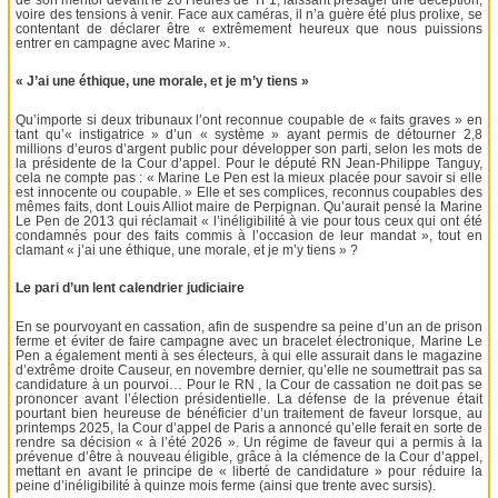
voire des tensions à venir. Face aux caméras, il n’a guère été plus prolixe, se
contentant de déclarer être « extrêmement heureux que nous puissions
entrer en campagne avec Marine ».
« J’ai une éthique, une morale, et je m’y tiens »
Qu’importe si deux tribunaux l’ont reconnue coupable de « faits graves » en
tant qu’« instigatrice » d’un « système » ayant permis de détourner 2,8
millions d’euros d’argent public pour développer son parti, selon les mots de
la présidente de la Cour d’appel. Pour le député RN Jean-Philippe Tanguy,
cela ne compte pas : « Marine Le Pen est la mieux placée pour savoir si elle
est innocente ou coupable. » Elle et ses complices, reconnus coupables des
mêmes faits, dont Louis Alliot maire de Perpignan. Qu’aurait pensé la Marine
Le Pen de 2013 qui réclamait « l’inéligibilité à vie pour tous ceux qui ont été
condamnés pour des faits commis à l’occasion de leur mandat », tout en
clamant « j’ai une éthique, une morale, et je m’y tiens » ?
Le pari d’un lent calendrier judiciaire
En se pourvoyant en cassation, afin de suspendre sa peine d’un an de prison
ferme et éviter de faire campagne avec un bracelet électronique, Marine Le
Pen a également menti à ses électeurs, à qui elle assurait dans le magazine
d’extrême droite Causeur, en novembre dernier, qu’elle ne soumettrait pas sa
candidature à un pourvoi… Pour le RN , la Cour de cassation ne doit pas se
prononcer avant l’élection présidentielle. La défense de la prévenue était
pourtant bien heureuse de bénéficier d’un traitement de faveur lorsque, au
printemps 2025, la Cour d’appel de Paris a annoncé qu’elle ferait en sorte de
rendre sa décision « à l’été 2026 ». Un régime de faveur qui a permis à la
prévenue d’être à nouveau éligible, grâce à la clémence de la Cour d’appel,
mettant en avant le principe de « liberté de candidature » pour réduire la
peine d’inéligibilité à quinze mois ferme (ainsi que trente avec sursis).