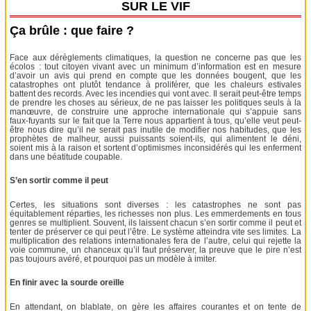
SUR LE VIF
Ça brûle : que faire ?
Face aux dérèglements climatiques, la question ne concerne pas que les
écolos : tout citoyen vivant avec un minimum d’information est en mesure
d’avoir un avis qui prend en compte que les données bougent, que les
catastrophes ont plutôt tendance à proliférer, que les chaleurs estivales
battent des records. Avec les incendies qui vont avec. Il serait peut-être temps
de prendre les choses au sérieux, de ne pas laisser les politiques seuls à la
manœuvre, de construire une approche internationale qui s’appuie sans
faux-fuyants sur le fait que la Terre nous appartient à tous, qu’elle veut peut-
être nous dire qu’il ne serait pas inutile de modifier nos habitudes, que les
prophètes de malheur, aussi puissants soient-ils, qui alimentent le déni,
soient mis à la raison et sortent d’optimismes inconsidérés qui les enferment
dans une béatitude coupable.
S’en sortir comme il peut
Certes, les situations sont diverses : les catastrophes ne sont pas
équitablement réparties, les richesses non plus. Les emmerdements en tous
genres se multiplient. Souvent, ils laissent chacun s’en sortir comme il peut et
tenter de préserver ce qui peut l’être. Le système atteindra vite ses limites. La
multiplication des relations internationales fera de l’autre, celui qui rejette la
voie commune, un chanceux qu’il faut préserver, la preuve que le pire n’est
pas toujours avéré, et pourquoi pas un modèle à imiter.
En finir avec la sourde oreille
En attendant, on blablate, on gère les affaires courantes et on tente de