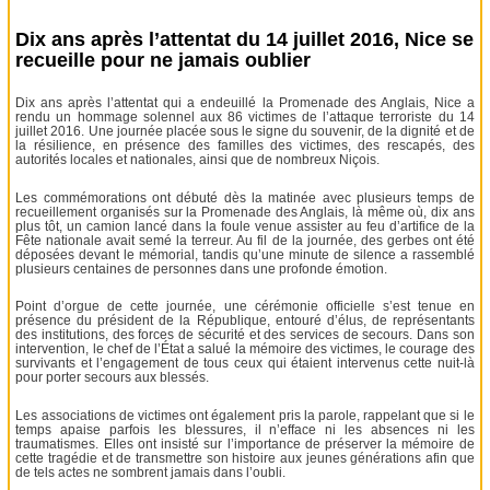
Dix ans après l’attentat du 14 juillet 2016, Nice se
recueille pour ne jamais oublier
Dix ans après l’attentat qui a endeuillé la Promenade des Anglais, Nice a
rendu un hommage solennel aux 86 victimes de l’attaque terroriste du 14
juillet 2016. Une journée placée sous le signe du souvenir, de la dignité et de
la résilience, en présence des familles des victimes, des rescapés, des
autorités locales et nationales, ainsi que de nombreux Niçois.
Les commémorations ont débuté dès la matinée avec plusieurs temps de
recueillement organisés sur la Promenade des Anglais, là même où, dix ans
plus tôt, un camion lancé dans la foule venue assister au feu d’artifice de la
Fête nationale avait semé la terreur. Au fil de la journée, des gerbes ont été
déposées devant le mémorial, tandis qu’une minute de silence a rassemblé
plusieurs centaines de personnes dans une profonde émotion.
Point d’orgue de cette journée, une cérémonie officielle s’est tenue en
présence du président de la République, entouré d’élus, de représentants
des institutions, des forces de sécurité et des services de secours. Dans son
intervention, le chef de l’État a salué la mémoire des victimes, le courage des
survivants et l’engagement de tous ceux qui étaient intervenus cette nuit-là
pour porter secours aux blessés.
Les associations de victimes ont également pris la parole, rappelant que si le
temps apaise parfois les blessures, il n’efface ni les absences ni les
traumatismes. Elles ont insisté sur l’importance de préserver la mémoire de
cette tragédie et de transmettre son histoire aux jeunes générations afin que
de tels actes ne sombrent jamais dans l’oubli.