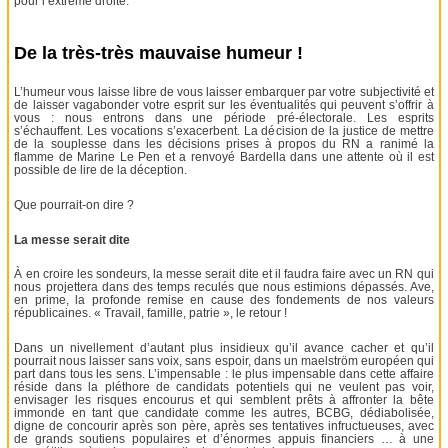
pour l’extrême droite.
De la très-très mauvaise humeur !
L’humeur vous laisse libre de vous laisser embarquer par votre subjectivité et
de laisser vagabonder votre esprit sur les éventualités qui peuvent s’offrir à
vous : nous entrons dans une période pré-électorale. Les esprits
s’échauffent. Les vocations s’exacerbent. La décision de la justice de mettre
de la souplesse dans les décisions prises à propos du RN a ranimé la
flamme de Marine Le Pen et a renvoyé Bardella dans une attente où il est
possible de lire de la déception.
Que pourrait-on dire ?
La messe serait dite
À en croire les sondeurs, la messe serait dite et il faudra faire avec un RN qui
nous projettera dans des temps reculés que nous estimions dépassés. Ave,
en prime, la profonde remise en cause des fondements de nos valeurs
républicaines. « Travail, famille, patrie », le retour !
Dans un nivellement d’autant plus insidieux qu’il avance cacher et qu’il
pourrait nous laisser sans voix, sans espoir, dans un maelström européen qui
part dans tous les sens. L’impensable : le plus impensable dans cette affaire
réside dans la pléthore de candidats potentiels qui ne veulent pas voir,
envisager les risques encourus et qui semblent prêts à affronter la bête
immonde en tant que candidate comme les autres, BCBG, dédiabolisée,
digne de concourir après son père, après ses tentatives infructueuses, avec
de grands soutiens populaires et d’énormes appuis financiers … à une