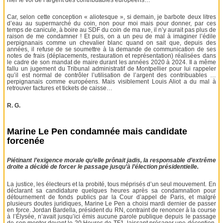
Car, selon cette conception « aliotesque », si demain, je barbote deux litres
d’eau au supermarché du coin, non pour moi mais pour donner, par ces
temps de canicule, à boire au SDF du coin de ma rue, il n’y aurait pas plus de
raison de me condamner ! Et puis, on a un peu de mal à imaginer l’édile
perpignanais comme un chevalier blanc quand on sait que, depuis des
années, il refuse de se soumettre à la demande de communication de ses
notes de frais (déplacements, restauration et représentation) réalisées dans
le cadre de son mandat de maire durant les années 2020 à 2024. Il a même
fallu un jugement du Tribunal administratif de Montpellier pour lui rappeler
qu’il est normal de contrôler l’utilisation de l’argent des contribuables …
perpignanais comme européens. Mais visiblement Louis Aliot a du mal à
retrouver factures et tickets de caisse…
R. G.
Marine Le Pen condamnée mais candidate
forcenée
Piétinant l’exigence morale qu’elle prônait jadis, la responsable d’extrême
droite a décidé de forcer le passage jusqu’à l’élection présidentielle.
La justice, les électeurs et la probité, tous méprisés d’un seul mouvement. En
déclarant sa candidature quelques heures après sa condamnation pour
détournement de fonds publics par la Cour d’appel de Paris, et malgré
plusieurs doutes juridiques, Marine Le Pen a choisi mardi dernier de passer
en force. Jordan Bardella, président du RN, contraint de renoncer à la course
à l’Élysée, n’avait jusqu’ici émis aucune parole publique depuis le passage
de son mentor devant le 20 Heures de TF1, laissant présager une déception,