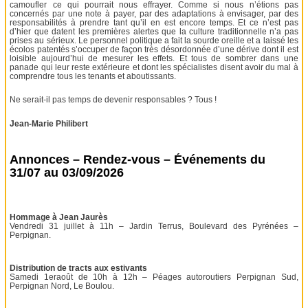
camoufler ce qui pourrait nous effrayer. Comme si nous n’étions pas
concernés par une note à payer, par des adaptations à envisager, par des
responsabilités à prendre tant qu’il en est encore temps. Et ce n’est pas
d’hier que datent les premières alertes que la culture traditionnelle n’a pas
prises au sérieux. Le personnel politique a fait la sourde oreille et a laissé les
écolos patentés s’occuper de façon très désordonnée d’une dérive dont il est
loisible aujourd’hui de mesurer les effets. Et tous de sombrer dans une
panade qui leur reste extérieure et dont les spécialistes disent avoir du mal à
comprendre tous les tenants et aboutissants.
Ne serait-il pas temps de devenir responsables ? Tous !
Jean-Marie Philibert
Annonces – Rendez-vous – Événements du
31/07 au 03/09/2026
Hommage à Jean Jaurès
Vendredi 31 juillet à 11h – Jardin Terrus, Boulevard des Pyrénées –
Perpignan.
Distribution de tracts aux estivants
Samedi 1eraoût de 10h à 12h – Péages autoroutiers Perpignan Sud,
Perpignan Nord, Le Boulou.