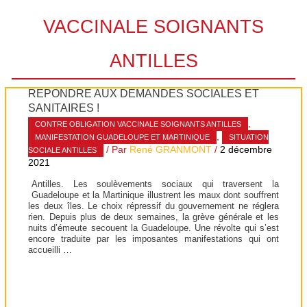
VACCINALE SOIGNANTS
ANTILLES
RÉPONDRE AUX DEMANDES SOCIALES ET
SANITAIRES !
,
CONTRE OBLIGATION VACCINALE SOIGNANTS ANTILLES
,
MANIFESTATION GUADELOUPE ET MARTINIQUE
SITUATION
/ Par
René GRANMONT
/
2 décembre
SOCIALE ANTILLES
2021
Antilles. Les soulèvements sociaux qui traversent la
Guadeloupe et la Martinique illustrent les maux dont souffrent
les deux îles. Le choix répressif du gouvernement ne réglera
rien. Depuis plus de deux semaines, la grève générale et les
nuits d’émeute secouent la Guadeloupe. Une révolte qui s’est
encore traduite par les imposantes manifestations qui ont
accueilli …