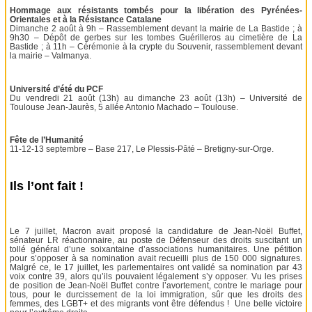
Hommage aux résistants tombés pour la libération des Pyrénées-
Orientales et à la Résistance Catalane
Dimanche 2 août à 9h – Rassemblement devant la mairie de La Bastide ; à
9h30 – Dépôt de gerbes sur les tombes Guérilleros au cimetière de La
Bastide ; à 11h – Cérémonie à la crypte du Souvenir, rassemblement devant
la mairie – Valmanya.
Université d’été du PCF
Du vendredi 21 août (13h) au dimanche 23 août (13h) – Université de
Toulouse Jean-Jaurès, 5 allée Antonio Machado – Toulouse.
Fête de l’Humanité
11-12-13 septembre – Base 217, Le Plessis-Pâté – Bretigny-sur-Orge.
Ils l’ont fait !
Le 7 juillet, Macron avait proposé la candidature de Jean-Noël Buffet,
sénateur LR réactionnaire, au poste de Défenseur des droits suscitant un
tollé général d’une soixantaine d’associations humanitaires. Une pétition
pour s’opposer à sa nomination avait recueilli plus de 150 000 signatures.
Malgré ce, le 17 juillet, les parlementaires ont validé sa nomination par 43
voix contre 39, alors qu’ils pouvaient légalement s’y opposer. Vu les prises
de position de Jean-Noël Buffet contre l’avortement, contre le mariage pour
tous, pour le durcissement de la loi immigration, sûr que les droits des
femmes, des LGBT+ et des migrants vont être défendus ! Une belle victoire