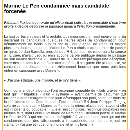
Marine Le Pen condamnée mais candidate
forcenée
Piétinant l’exigence morale qu’elle prônait jadis, la responsable d’extrême
droite a décidé de forcer le passage jusqu’à l’élection présidentielle.
La justice, les électeurs et la probité, tous méprisés d’un seul mouvement. En
déclarant sa candidature quelques heures après sa condamnation pour
détournement de fonds publics par la Cour d’appel de Paris, et malgré
plusieurs doutes juridiques, Marine Le Pen a choisi mardi dernier de passer
en force. Jordan Bardella, président du RN, contraint de renoncer à la course
à l’Élysée, n’avait jusqu’ici émis aucune parole publique depuis le passage
de son mentor devant le 20 Heures de TF1, laissant présager une déception,
voire des tensions à venir. Face aux caméras, il n’a guère été plus prolixe, se
contentant de déclarer être « extrêmement heureux que nous puissions
entrer en campagne avec Marine ».
« J’ai une éthique, une morale, et je m’y tiens »
Qu’importe si deux tribunaux l’ont reconnue coupable de « faits graves » en
tant qu’« instigatrice » d’un « système » ayant permis de détourner 2,8
millions d’euros d’argent public pour développer son parti, selon les mots de
la présidente de la Cour d’appel. Pour le député RN Jean-Philippe Tanguy,
cela ne compte pas : « Marine Le Pen est la mieux placée pour savoir si elle
est innocente ou coupable. » Elle et ses complices, reconnus coupables des
mêmes faits, dont Louis Alliot maire de Perpignan. Qu’aurait pensé la Marine
Le Pen de 2013 qui réclamait « l’inéligibilité à vie pour tous ceux qui ont été
condamnés pour des faits commis à l’occasion de leur mandat », tout en
clamant « j’ai une éthique, une morale, et je m’y tiens » ?