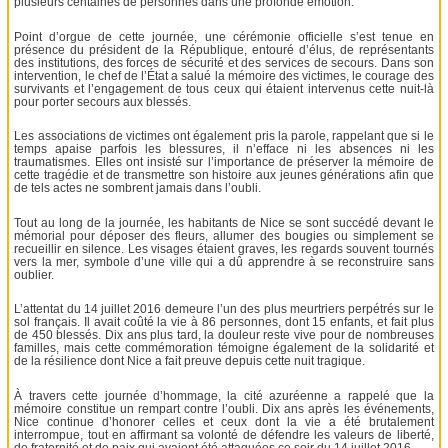
plusieurs centaines de personnes dans une profonde émotion.
Point d’orgue de cette journée, une cérémonie officielle s’est tenue en
présence du président de la République, entouré d’élus, de représentants
des institutions, des forces de sécurité et des services de secours. Dans son
intervention, le chef de l’État a salué la mémoire des victimes, le courage des
survivants et l’engagement de tous ceux qui étaient intervenus cette nuit-là
pour porter secours aux blessés.
Les associations de victimes ont également pris la parole, rappelant que si le
temps apaise parfois les blessures, il n’efface ni les absences ni les
traumatismes. Elles ont insisté sur l’importance de préserver la mémoire de
cette tragédie et de transmettre son histoire aux jeunes générations afin que
de tels actes ne sombrent jamais dans l’oubli.
Tout au long de la journée, les habitants de Nice se sont succédé devant le
mémorial pour déposer des fleurs, allumer des bougies ou simplement se
recueillir en silence. Les visages étaient graves, les regards souvent tournés
vers la mer, symbole d’une ville qui a dû apprendre à se reconstruire sans
oublier.
L’attentat du 14 juillet 2016 demeure l’un des plus meurtriers perpétrés sur le
sol français. Il avait coûté la vie à 86 personnes, dont 15 enfants, et fait plus
de 450 blessés. Dix ans plus tard, la douleur reste vive pour de nombreuses
familles, mais cette commémoration témoigne également de la solidarité et
de la résilience dont Nice a fait preuve depuis cette nuit tragique.
À travers cette journée d’hommage, la cité azuréenne a rappelé que la
mémoire constitue un rempart contre l’oubli. Dix ans après les événements,
Nice continue d’honorer celles et ceux dont la vie a été brutalement
interrompue, tout en affirmant sa volonté de défendre les valeurs de liberté,
de fraternité et de paix qui avaient été attaquées ce soir du 14 juillet 2016.