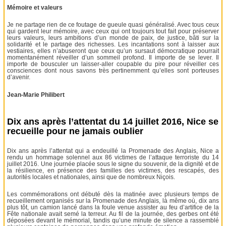
Mémoire et valeurs
Je ne partage rien de ce foutage de gueule quasi généralisé. Avec tous ceux
qui gardent leur mémoire, avec ceux qui ont toujours tout fait pour préserver
leurs valeurs, leurs ambitions d’un monde de paix, de justice, bâti sur la
solidarité et le partage des richesses. Les incantations sont à laisser aux
vestiaires, elles n’abuseront que ceux qu’un sursaut démocratique pourrait
momentanément réveiller d’un sommeil profond. Il importe de se lever. Il
importe de bousculer un laisser-aller coupable du pire pour réveiller ces
consciences dont nous savons très pertinemment qu’elles sont porteuses
d’avenir.
Jean-Marie Philibert
Dix ans après l’attentat du 14 juillet 2016, Nice se
recueille pour ne jamais oublier
Dix ans après l’attentat qui a endeuillé la Promenade des Anglais, Nice a
rendu un hommage solennel aux 86 victimes de l’attaque terroriste du 14
juillet 2016. Une journée placée sous le signe du souvenir, de la dignité et de
la résilience, en présence des familles des victimes, des rescapés, des
autorités locales et nationales, ainsi que de nombreux Niçois.
Les commémorations ont débuté dès la matinée avec plusieurs temps de
recueillement organisés sur la Promenade des Anglais, là même où, dix ans
plus tôt, un camion lancé dans la foule venue assister au feu d’artifice de la
Fête nationale avait semé la terreur. Au fil de la journée, des gerbes ont été
déposées devant le mémorial, tandis qu’une minute de silence a rassemblé