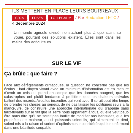
ILS METTENT EN PLACE LEURS BOURREAUX
,
,
/ Par
Redaction LETC
/
CDJA
FDSEA
LOI LÉGALIM
4 décembre 2024
Un monde agricole divisé, ne sachant plus à quel saint se
vouer, pourtant des solutions existent. Elles sont dans les
mains des agriculteurs.
SUR LE VIF
Ça brûle : que faire ?
Face aux dérèglements climatiques, la question ne concerne pas que les
écolos : tout citoyen vivant avec un minimum d’information est en mesure
d’avoir un avis qui prend en compte que les données bougent, que les
catastrophes ont plutôt tendance à proliférer, que les chaleurs estivales
battent des records. Avec les incendies qui vont avec. Il serait peut-être temps
de prendre les choses au sérieux, de ne pas laisser les politiques seuls à la
manœuvre, de construire une approche internationale qui s’appuie sans
faux-fuyants sur le fait que la Terre nous appartient à tous, qu’elle veut peut-
être nous dire qu’il ne serait pas inutile de modifier nos habitudes, que les
prophètes de malheur, aussi puissants soient-ils, qui alimentent le déni,
soient mis à la raison et sortent d’optimismes inconsidérés qui les enferment
dans une béatitude coupable.