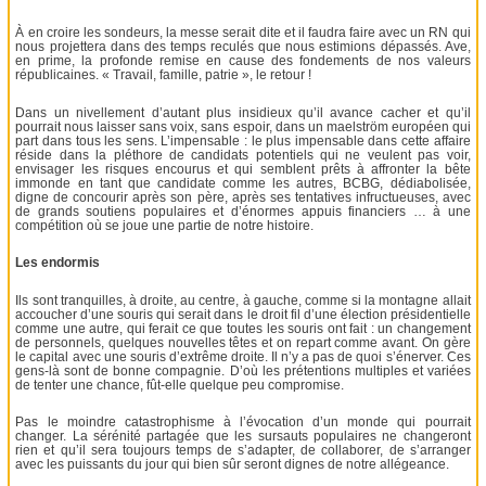
À en croire les sondeurs, la messe serait dite et il faudra faire avec un RN qui
nous projettera dans des temps reculés que nous estimions dépassés. Ave,
en prime, la profonde remise en cause des fondements de nos valeurs
républicaines. « Travail, famille, patrie », le retour !
Dans un nivellement d’autant plus insidieux qu’il avance cacher et qu’il
pourrait nous laisser sans voix, sans espoir, dans un maelström européen qui
part dans tous les sens. L’impensable : le plus impensable dans cette affaire
réside dans la pléthore de candidats potentiels qui ne veulent pas voir,
envisager les risques encourus et qui semblent prêts à affronter la bête
immonde en tant que candidate comme les autres, BCBG, dédiabolisée,
digne de concourir après son père, après ses tentatives infructueuses, avec
de grands soutiens populaires et d’énormes appuis financiers … à une
compétition où se joue une partie de notre histoire.
Les endormis
Ils sont tranquilles, à droite, au centre, à gauche, comme si la montagne allait
accoucher d’une souris qui serait dans le droit fil d’une élection présidentielle
comme une autre, qui ferait ce que toutes les souris ont fait : un changement
de personnels, quelques nouvelles têtes et on repart comme avant. On gère
le capital avec une souris d’extrême droite. Il n’y a pas de quoi s’énerver. Ces
gens-là sont de bonne compagnie. D’où les prétentions multiples et variées
de tenter une chance, fût-elle quelque peu compromise.
Pas le moindre catastrophisme à l’évocation d’un monde qui pourrait
changer. La sérénité partagée que les sursauts populaires ne changeront
rien et qu’il sera toujours temps de s’adapter, de collaborer, de s’arranger
avec les puissants du jour qui bien sûr seront dignes de notre allégeance.