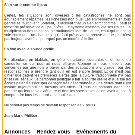
S’en sortir comme il peut
Certes, les situations sont diverses : les catastrophes ne sont pas
équitablement réparties, les richesses non plus. Les emmerdements en tous
genres se multiplient. Souvent, ils laissent chacun s’en sortir comme il peut et
tenter de préserver ce qui peut l’être. Le système atteindra vite ses limites. La
multiplication des relations internationales fera de l’autre, celui qui rejette la
voie commune, un chanceux qu’il faut préserver, la preuve que le pire n’est
pas toujours avéré, et pourquoi pas un modèle à imiter.
En finir avec la sourde oreille
En attendant, on blablate, on gère les affaires courantes et on tente de
camoufler ce qui pourrait nous effrayer. Comme si nous n’étions pas
concernés par une note à payer, par des adaptations à envisager, par des
responsabilités à prendre tant qu’il en est encore temps. Et ce n’est pas
d’hier que datent les premières alertes que la culture traditionnelle n’a pas
prises au sérieux. Le personnel politique a fait la sourde oreille et a laissé les
écolos patentés s’occuper de façon très désordonnée d’une dérive dont il est
loisible aujourd’hui de mesurer les effets. Et tous de sombrer dans une
panade qui leur reste extérieure et dont les spécialistes disent avoir du mal à
comprendre tous les tenants et aboutissants.
Ne serait-il pas temps de devenir responsables ? Tous !
Jean-Marie Philibert
Annonces – Rendez-vous – Événements du