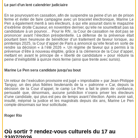
Le pari d’un lent calendrier judiciaire
En se pourvoyant en cassation, afin de suspendre sa peine d’un an de prison
ferme et éviter de faire campagne avec un bracelet électronique, Marine Le
Pen a également menti à ses électeurs, à qui elle assurait dans le magazine
d’extrême droite Causeur, en novembre dernier, qu’elle ne soumettrait pas sa
candidature à un pourvoi… Pour le RN , la Cour de cassation ne doit pas se
prononcer avant l’élection présidentielle. La défense de la prévenue était
pourtant bien heureuse de bénéficier d’un traitement de faveur lorsque, au
printemps 2025, la Cour d’appel de Paris a annoncé qu’elle ferait en sorte de
rendre sa décision « à l’été 2026 ». Un régime de faveur qui a permis à la
prévenue d’être à nouveau éligible, grâce à la clémence de la Cour d’appel,
mettant en avant le principe de « liberté de candidature » pour réduire la
peine d’inéligibilité à quinze mois ferme (ainsi que trente avec sursis).
Marine Le Pen sera candidate jusqu’au bout
Un retour de l’exécution provisoire est jugé « improbable » par Jean-Philippe
Tanguy, un des plus fidèles lieutenants de la « patronne » Car, depuis la
décision de la Cour d’appel, le camp Le Pen a fait le plein de confiance,
persuadé que, désormais, aucune juridiction n’osera priver les électeurs
d’une candidate, qui plus est peu de temps avant l’élection. Après avoir sali,
insulté, méprisé la justice et les magistrats depuis dix ans, Marine Le Pen
compte désormais sur leur sollicitude.
Roger Rio
Où sortir ? rendez-vous culturels du 17 au
23/07/2026