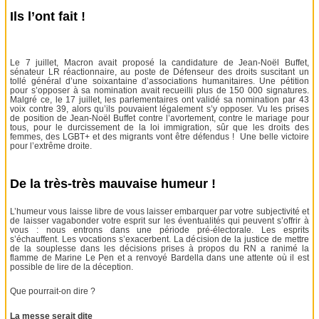
Ils l’ont fait !
Le 7 juillet, Macron avait proposé la candidature de Jean-Noël Buffet,
sénateur LR réactionnaire, au poste de Défenseur des droits suscitant un
tollé général d’une soixantaine d’associations humanitaires. Une pétition
pour s’opposer à sa nomination avait recueilli plus de 150 000 signatures.
Malgré ce, le 17 juillet, les parlementaires ont validé sa nomination par 43
voix contre 39, alors qu’ils pouvaient légalement s’y opposer. Vu les prises
de position de Jean-Noël Buffet contre l’avortement, contre le mariage pour
tous, pour le durcissement de la loi immigration, sûr que les droits des
femmes, des LGBT+ et des migrants vont être défendus ! Une belle victoire
pour l’extrême droite.
De la très-très mauvaise humeur !
L’humeur vous laisse libre de vous laisser embarquer par votre subjectivité et
de laisser vagabonder votre esprit sur les éventualités qui peuvent s’offrir à
vous : nous entrons dans une période pré-électorale. Les esprits
s’échauffent. Les vocations s’exacerbent. La décision de la justice de mettre
de la souplesse dans les décisions prises à propos du RN a ranimé la
flamme de Marine Le Pen et a renvoyé Bardella dans une attente où il est
possible de lire de la déception.
Que pourrait-on dire ?
La messe serait dite