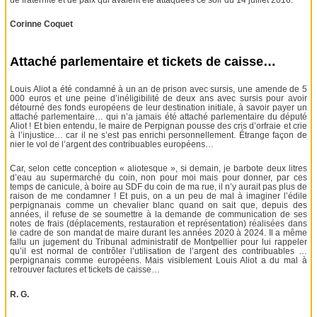
Corinne Coquet
Attaché parlementaire et tickets de caisse…
Louis Aliot a été condamné à un an de prison avec sursis, une amende de 5
000 euros et une peine d’inéligibilité de deux ans avec sursis pour avoir
détourné des fonds européens de leur destination initiale, à savoir payer un
attaché parlementaire… qui n’a jamais été attaché parlementaire du député
Aliot ! Et bien entendu, le maire de Perpignan pousse des cris d’orfraie et crie
à l’injustice… car il ne s’est pas enrichi personnellement. Étrange façon de
nier le vol de l’argent des contribuables européens…
Car, selon cette conception « aliotesque », si demain, je barbote deux litres
d’eau au supermarché du coin, non pour moi mais pour donner, par ces
temps de canicule, à boire au SDF du coin de ma rue, il n’y aurait pas plus de
raison de me condamner ! Et puis, on a un peu de mal à imaginer l’édile
perpignanais comme un chevalier blanc quand on sait que, depuis des
années, il refuse de se soumettre à la demande de communication de ses
notes de frais (déplacements, restauration et représentation) réalisées dans
le cadre de son mandat de maire durant les années 2020 à 2024. Il a même
fallu un jugement du Tribunal administratif de Montpellier pour lui rappeler
qu’il est normal de contrôler l’utilisation de l’argent des contribuables …
perpignanais comme européens. Mais visiblement Louis Aliot a du mal à
retrouver factures et tickets de caisse…
R. G.