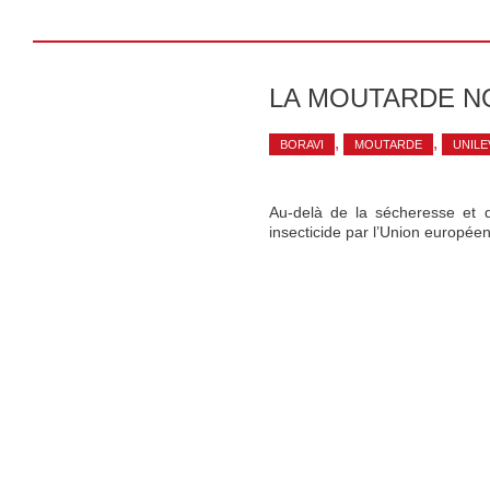
LA MOUTARDE N
,
,
BORAVI
MOUTARDE
UNIL
Au-delà de la sécheresse et d
insecticide par l’Union europée