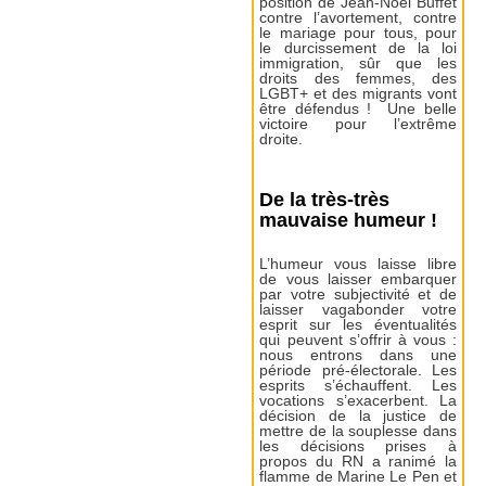
position de Jean-Noël Buffet
contre l’avortement, contre
le mariage pour tous, pour
le durcissement de la loi
immigration, sûr que les
droits des femmes, des
LGBT+ et des migrants vont
être défendus ! Une belle
victoire pour l’extrême
droite.
De la très-très
mauvaise humeur !
L’humeur vous laisse libre
de vous laisser embarquer
par votre subjectivité et de
laisser vagabonder votre
esprit sur les éventualités
qui peuvent s’offrir à vous :
nous entrons dans une
période pré-électorale. Les
esprits s’échauffent. Les
vocations s’exacerbent. La
décision de la justice de
mettre de la souplesse dans
les décisions prises à
propos du RN a ranimé la
flamme de Marine Le Pen et