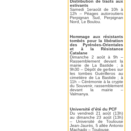
Distribution de tracts aux
estivants
Samedi 1eraoût de 10h à
12h – Péages autoroutiers
Perpignan Sud, Perpignan
Nord, Le Boulou.
Hommage aux résistants
tombés pour la libération
des Pyrénées-Orientales
et à la Résistance
Catalane
Dimanche 2 août à 9h –
Rassemblement devant la
mairie de La Bastide ; à
9h30 – Dépôt de gerbes sur
les tombes Guérilleros au
cimetière de La Bastide ; à
11h – Cérémonie à la crypte
du Souvenir, rassemblement
devant la mairie –
Valmanya.
Université d’été du PCF
Du vendredi 21 août (13h)
au dimanche 23 août (13h)
– Université de Toulouse
Jean-Jaurès, 5 allée Antonio
Machado – Toulouse.