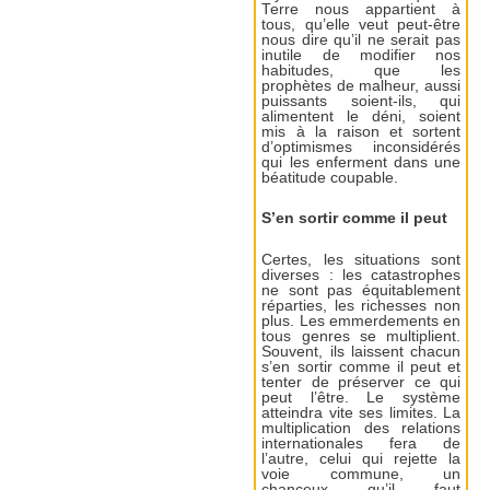
Terre nous appartient à
tous, qu’elle veut peut-être
nous dire qu’il ne serait pas
inutile de modifier nos
habitudes, que les
prophètes de malheur, aussi
puissants soient-ils, qui
alimentent le déni, soient
mis à la raison et sortent
d’optimismes inconsidérés
qui les enferment dans une
béatitude coupable.
S’en sortir comme il peut
Certes, les situations sont
diverses : les catastrophes
ne sont pas équitablement
réparties, les richesses non
plus. Les emmerdements en
tous genres se multiplient.
Souvent, ils laissent chacun
s’en sortir comme il peut et
tenter de préserver ce qui
peut l’être. Le système
atteindra vite ses limites. La
multiplication des relations
internationales fera de
l’autre, celui qui rejette la
voie commune, un
chanceux qu’il faut