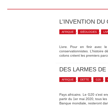
L’INVENTION DU
,
,
AFRIQUE
IDÉOLOGIES
LIV
Livre. Pour en finir avec le
conservationnistes. L’histoire 
colons créent les premiers parc
DES LARMES DE
,
,
,
AFRIQUE
DETTE
G20
Pays africains. Le G20 s’est en
partir du 1er mai 2020, tous les
Banque mondiale, resteront da