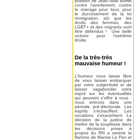
position de Jean-Noël Buffet
contre l’avortement, contre
le mariage pour tous, pour
le durcissement de la loi
immigration, sûr que les
droits des femmes, des
LGBT+ et des migrants vont
être défendus ! Une belle
victoire pour l’extrême
droite.
De la très-très
mauvaise humeur !
L’humeur vous laisse libre
de vous laisser embarquer
par votre subjectivité et de
laisser vagabonder votre
esprit sur les éventualités
qui peuvent s’offrir à vous :
nous entrons dans une
période pré-électorale. Les
esprits s’échauffent. Les
vocations s’exacerbent. La
décision de la justice de
mettre de la souplesse dans
les décisions prises à
propos du RN a ranimé la
flamme de Marine Le Pen et