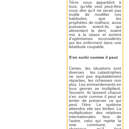
Terre nous appartient à
tous, qu’elle veut peut-être
nous dire qu’il ne serait pas
inutile de modifier nos
habitudes, que les
prophètes de malheur, aussi
puissants soient-ils, qui
alimentent le déni, soient
mis à la raison et sortent
d’optimismes inconsidérés
qui les enferment dans une
béatitude coupable.
S’en sortir comme il peut
Certes, les situations sont
diverses : les catastrophes
ne sont pas équitablement
réparties, les richesses non
plus. Les emmerdements en
tous genres se multiplient.
Souvent, ils laissent chacun
s’en sortir comme il peut et
tenter de préserver ce qui
peut l’être. Le système
atteindra vite ses limites. La
multiplication des relations
internationales fera de
l’autre, celui qui rejette la
voie commune, un
chanceux qu’il faut