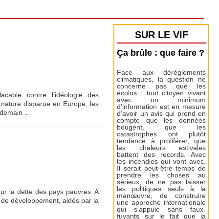
SUR LE VIF
Ça brûle : que faire ?
Face aux dérèglements
climatiques, la question ne
concerne pas que les
écolos : tout citoyen vivant
acable contre l’idéologie des
avec un minimum
a nature disparue en Europe, les
d’information est en mesure
endemain …
d’avoir un avis qui prend en
compte que les données
bougent, que les
catastrophes ont plutôt
tendance à proliférer, que
les chaleurs estivales
battent des records. Avec
les incendies qui vont avec.
Il serait peut-être temps de
prendre les choses au
sérieux, de ne pas laisser
les politiques seuls à la
sur la dette des pays pauvres. A
manœuvre, de construire
ie de développement, aidés par la
une approche internationale
qui s’appuie sans faux-
fuyants sur le fait que la