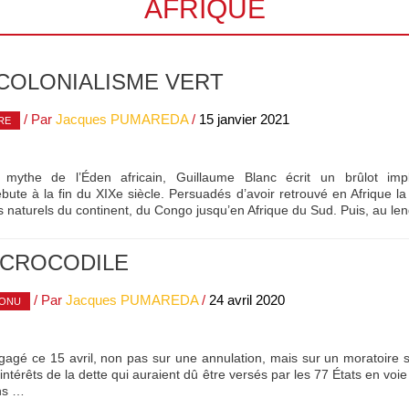
AFRIQUE
 COLONIALISME VERT
/ Par
Jacques PUMAREDA
/
15 janvier 2021
RE
 mythe de l’Éden africain, Guillaume Blanc écrit un brûlot impl
débute à la fin du XIXe siècle. Persuadés d’avoir retrouvé en Afrique l
s naturels du continent, du Congo jusqu’en Afrique du Sud. Puis, au l
 CROCODILE
/ Par
Jacques PUMAREDA
/
24 avril 2020
ONU
gagé ce 15 avril, non pas sur une annulation, mais sur un moratoire 
 intérêts de la dette qui auraient dû être versés par les 77 États en vo
ns …