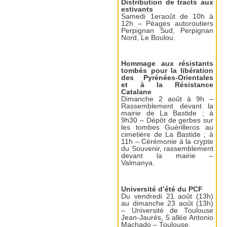
Distribution de tracts aux
estivants
Samedi 1eraoût de 10h à
12h – Péages autoroutiers
Perpignan Sud, Perpignan
Nord, Le Boulou.
Hommage aux résistants
tombés pour la libération
des Pyrénées-Orientales
et à la Résistance
Catalane
Dimanche 2 août à 9h –
Rassemblement devant la
mairie de La Bastide ; à
9h30 – Dépôt de gerbes sur
les tombes Guérilleros au
cimetière de La Bastide ; à
11h – Cérémonie à la crypte
du Souvenir, rassemblement
devant la mairie –
Valmanya.
Université d’été du PCF
Du vendredi 21 août (13h)
au dimanche 23 août (13h)
– Université de Toulouse
Jean-Jaurès, 5 allée Antonio
Machado – Toulouse.