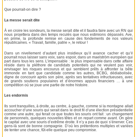
Que pourrait-on dire ?
La messe serait dite
À en croire les sondeurs, la messe serait dite et il faudra faire avec un RN qui
nous projettera dans des temps reculés que nous estimions dépassés. Ave,
en prime, la profonde remise en cause des fondements de nos valeurs
républicaines. « Travail, famille, patrie », le retour !
Dans un nivellement d’autant plus insidieux qu’il avance cacher et qu’il
pourrait nous laisser sans voix, sans espoir, dans un maelström européen qui
part dans tous les sens. L’impensable : le plus impensable dans cette affaire
réside dans la pléthore de candidats potentiels qui ne veulent pas voir,
envisager les risques encourus et qui semblent prêts à affronter la bête
immonde en tant que candidate comme les autres, BCBG, dédiabolisée,
digne de concourir après son père, après ses tentatives infructueuses, avec
de grands soutiens populaires et d’énormes appuis financiers … à une
compétition où se joue une partie de notre histoire.
Les endormis
Ils sont tranquilles, à droite, au centre, à gauche, comme si la montagne allait
accoucher d’une souris qui serait dans le droit fil d’une élection présidentielle
comme une autre, qui ferait ce que toutes les souris ont fait : un changement
de personnels, quelques nouvelles têtes et on repart comme avant. On gère
le capital avec une souris d’extrême droite. Il n’y a pas de quoi s’énerver. Ces
gens-là sont de bonne compagnie. D’où les prétentions multiples et variées
de tenter une chance, fût-elle quelque peu compromise.