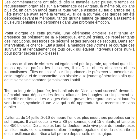
Les commémorations ont débuté dès la matinée avec plusieurs temps de
recueillement organisés sur la Promenade des Anglais, là même où, dix ans
plus tôt, un camion lancé dans la foule venue assister au feu d’artifice de la
Fête nationale avait semé la terreur. Au fil de la journée, des gerbes ont été
déposées devant le mémorial, tandis qu’une minute de silence a rassemblé
plusieurs centaines de personnes dans une profonde émotion.
Point d’orgue de cette journée, une cérémonie officielle s’est tenue en
présence du président de la République, entouré d’élus, de représentants
des institutions, des forces de sécurité et des services de secours. Dans son
intervention, le chef de l’État a salué la mémoire des victimes, le courage des
survivants et l’engagement de tous ceux qui étaient intervenus cette nuit-là
pour porter secours aux blessés.
Les associations de victimes ont également pris la parole, rappelant que si le
temps apaise parfois les blessures, il n’efface ni les absences ni les
traumatismes. Elles ont insisté sur l’importance de préserver la mémoire de
cette tragédie et de transmettre son histoire aux jeunes générations afin que
de tels actes ne sombrent jamais dans l’oubli.
Tout au long de la journée, les habitants de Nice se sont succédé devant le
mémorial pour déposer des fleurs, allumer des bougies ou simplement se
recueillir en silence. Les visages étaient graves, les regards souvent tournés
vers la mer, symbole d’une ville qui a dû apprendre à se reconstruire sans
oublier.
L’attentat du 14 juillet 2016 demeure l’un des plus meurtriers perpétrés sur le
sol français. Il avait coûté la vie à 86 personnes, dont 15 enfants, et fait plus
de 450 blessés. Dix ans plus tard, la douleur reste vive pour de nombreuses
familles, mais cette commémoration témoigne également de la solidarité et
de la résilience dont Nice a fait preuve depuis cette nuit tragique.