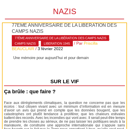
NAZIS
77ÈME ANNIVERSAIRE DE LA LIBÉRATION DES
CAMPS NAZIS
,
77ÈME ANNIVERSAIRE DE LA LIBÉRATION DES CAMPS NAZIS
,
/ Par
Priscilla
CAMPS NAZIS
LIBERATION 1945
BEAUCLAIR
/
3 février 2022
Une mémoire pour aujourd’hui et pour demain
SUR LE VIF
Ça brûle : que faire ?
Face aux dérèglements climatiques, la question ne concerne pas que les
écolos : tout citoyen vivant avec un minimum d’information est en mesure
d’avoir un avis qui prend en compte que les données bougent, que les
catastrophes ont plutôt tendance à proliférer, que les chaleurs estivales
battent des records. Avec les incendies qui vont avec. Il serait peut-être temps
de prendre les choses au sérieux, de ne pas laisser les politiques seuls à la
manœuvre, de construire une approche internationale qui s’appuie sans
faux-fuyants sur le fait que la Terre nous appartient à tous, qu’elle veut peut-