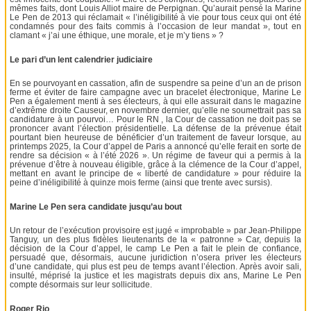
mêmes faits, dont Louis Alliot maire de Perpignan. Qu’aurait pensé la Marine
Le Pen de 2013 qui réclamait « l’inéligibilité à vie pour tous ceux qui ont été
condamnés pour des faits commis à l’occasion de leur mandat », tout en
clamant « j’ai une éthique, une morale, et je m’y tiens » ?
Le pari d’un lent calendrier judiciaire
En se pourvoyant en cassation, afin de suspendre sa peine d’un an de prison
ferme et éviter de faire campagne avec un bracelet électronique, Marine Le
Pen a également menti à ses électeurs, à qui elle assurait dans le magazine
d’extrême droite Causeur, en novembre dernier, qu’elle ne soumettrait pas sa
candidature à un pourvoi… Pour le RN , la Cour de cassation ne doit pas se
prononcer avant l’élection présidentielle. La défense de la prévenue était
pourtant bien heureuse de bénéficier d’un traitement de faveur lorsque, au
printemps 2025, la Cour d’appel de Paris a annoncé qu’elle ferait en sorte de
rendre sa décision « à l’été 2026 ». Un régime de faveur qui a permis à la
prévenue d’être à nouveau éligible, grâce à la clémence de la Cour d’appel,
mettant en avant le principe de « liberté de candidature » pour réduire la
peine d’inéligibilité à quinze mois ferme (ainsi que trente avec sursis).
Marine Le Pen sera candidate jusqu’au bout
Un retour de l’exécution provisoire est jugé « improbable » par Jean-Philippe
Tanguy, un des plus fidèles lieutenants de la « patronne » Car, depuis la
décision de la Cour d’appel, le camp Le Pen a fait le plein de confiance,
persuadé que, désormais, aucune juridiction n’osera priver les électeurs
d’une candidate, qui plus est peu de temps avant l’élection. Après avoir sali,
insulté, méprisé la justice et les magistrats depuis dix ans, Marine Le Pen
compte désormais sur leur sollicitude.
Roger Rio