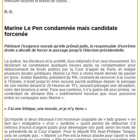
retrouver factures et tickets de caisse…
R. G.
Marine Le Pen condamnée mais candidate
forcenée
Piétinant l’exigence morale qu’elle prônait jadis, la responsable d’extrême
droite a décidé de forcer le passage jusqu’à l’élection présidentielle.
La justice, les électeurs et la probité, tous méprisés d’un seul mouvement. En
déclarant sa candidature quelques heures après sa condamnation pour
détournement de fonds publics par la Cour d’appel de Paris, et malgré
plusieurs doutes juridiques, Marine Le Pen a choisi mardi dernier de passer
en force. Jordan Bardella, président du RN, contraint de renoncer à la course
à l’Élysée, n’avait jusqu’ici émis aucune parole publique depuis le passage
de son mentor devant le 20 Heures de TF1, laissant présager une déception,
voire des tensions à venir. Face aux caméras, il n’a guère été plus prolixe, se
contentant de déclarer être « extrêmement heureux que nous puissions
entrer en campagne avec Marine ».
« J’ai une éthique, une morale, et je m’y tiens »
Qu’importe si deux tribunaux l’ont reconnue coupable de « faits graves » en
tant qu’« instigatrice » d’un « système » ayant permis de détourner 2,8
millions d’euros d’argent public pour développer son parti, selon les mots de
la présidente de la Cour d’appel. Pour le député RN Jean-Philippe Tanguy,
cela ne compte pas : « Marine Le Pen est la mieux placée pour savoir si elle
est innocente ou coupable. » Elle et ses complices, reconnus coupables des