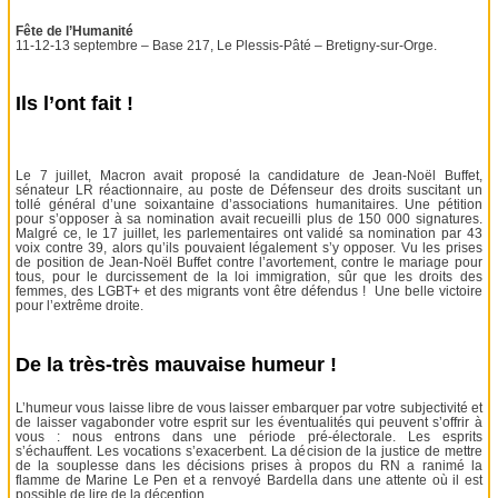
Fête de l’Humanité
11-12-13 septembre – Base 217, Le Plessis-Pâté – Bretigny-sur-Orge.
Ils l’ont fait !
Le 7 juillet, Macron avait proposé la candidature de Jean-Noël Buffet,
sénateur LR réactionnaire, au poste de Défenseur des droits suscitant un
tollé général d’une soixantaine d’associations humanitaires. Une pétition
pour s’opposer à sa nomination avait recueilli plus de 150 000 signatures.
Malgré ce, le 17 juillet, les parlementaires ont validé sa nomination par 43
voix contre 39, alors qu’ils pouvaient légalement s’y opposer. Vu les prises
de position de Jean-Noël Buffet contre l’avortement, contre le mariage pour
tous, pour le durcissement de la loi immigration, sûr que les droits des
femmes, des LGBT+ et des migrants vont être défendus ! Une belle victoire
pour l’extrême droite.
De la très-très mauvaise humeur !
L’humeur vous laisse libre de vous laisser embarquer par votre subjectivité et
de laisser vagabonder votre esprit sur les éventualités qui peuvent s’offrir à
vous : nous entrons dans une période pré-électorale. Les esprits
s’échauffent. Les vocations s’exacerbent. La décision de la justice de mettre
de la souplesse dans les décisions prises à propos du RN a ranimé la
flamme de Marine Le Pen et a renvoyé Bardella dans une attente où il est
possible de lire de la déception.