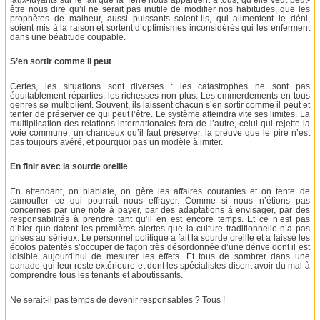
être nous dire qu’il ne serait pas inutile de modifier nos habitudes, que les
prophètes de malheur, aussi puissants soient-ils, qui alimentent le déni,
soient mis à la raison et sortent d’optimismes inconsidérés qui les enferment
dans une béatitude coupable.
S’en sortir comme il peut
Certes, les situations sont diverses : les catastrophes ne sont pas
équitablement réparties, les richesses non plus. Les emmerdements en tous
genres se multiplient. Souvent, ils laissent chacun s’en sortir comme il peut et
tenter de préserver ce qui peut l’être. Le système atteindra vite ses limites. La
multiplication des relations internationales fera de l’autre, celui qui rejette la
voie commune, un chanceux qu’il faut préserver, la preuve que le pire n’est
pas toujours avéré, et pourquoi pas un modèle à imiter.
En finir avec la sourde oreille
En attendant, on blablate, on gère les affaires courantes et on tente de
camoufler ce qui pourrait nous effrayer. Comme si nous n’étions pas
concernés par une note à payer, par des adaptations à envisager, par des
responsabilités à prendre tant qu’il en est encore temps. Et ce n’est pas
d’hier que datent les premières alertes que la culture traditionnelle n’a pas
prises au sérieux. Le personnel politique a fait la sourde oreille et a laissé les
écolos patentés s’occuper de façon très désordonnée d’une dérive dont il est
loisible aujourd’hui de mesurer les effets. Et tous de sombrer dans une
panade qui leur reste extérieure et dont les spécialistes disent avoir du mal à
comprendre tous les tenants et aboutissants.
Ne serait-il pas temps de devenir responsables ? Tous !