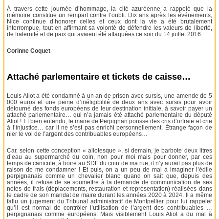
À travers cette journée d’hommage, la cité azuréenne a rappelé que la
mémoire constitue un rempart contre l’oubli. Dix ans après les événements,
Nice continue d’honorer celles et ceux dont la vie a été brutalement
interrompue, tout en affirmant sa volonté de défendre les valeurs de liberté,
de fraternité et de paix qui avaient été attaquées ce soir du 14 juillet 2016.
Corinne Coquet
Attaché parlementaire et tickets de caisse…
Louis Aliot a été condamné à un an de prison avec sursis, une amende de 5
000 euros et une peine d’inéligibilité de deux ans avec sursis pour avoir
détourné des fonds européens de leur destination initiale, à savoir payer un
attaché parlementaire… qui n’a jamais été attaché parlementaire du député
Aliot ! Et bien entendu, le maire de Perpignan pousse des cris d’orfraie et crie
à l’injustice… car il ne s’est pas enrichi personnellement. Étrange façon de
nier le vol de l’argent des contribuables européens…
Car, selon cette conception « aliotesque », si demain, je barbote deux litres
d’eau au supermarché du coin, non pour moi mais pour donner, par ces
temps de canicule, à boire au SDF du coin de ma rue, il n’y aurait pas plus de
raison de me condamner ! Et puis, on a un peu de mal à imaginer l’édile
perpignanais comme un chevalier blanc quand on sait que, depuis des
années, il refuse de se soumettre à la demande de communication de ses
notes de frais (déplacements, restauration et représentation) réalisées dans
le cadre de son mandat de maire durant les années 2020 à 2024. Il a même
fallu un jugement du Tribunal administratif de Montpellier pour lui rappeler
qu’il est normal de contrôler l’utilisation de l’argent des contribuables …
perpignanais comme européens. Mais visiblement Louis Aliot a du mal à