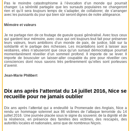
Pas le moindre catastrophisme à l’évocation d’un monde qui pourrait
changer. La sérénité partagée que les sursauts populaires ne changeront
rien et qu’il sera toujours temps de s’adapter, de collaborer, de s’arranger
avec les puissants du jour qui bien sûr seront dignes de notre allégeance.
Mémoire et valeurs
Je ne partage rien de ce foutage de gueule quasi généralisé. Avec tous ceux
qui gardent leur mémoire, avec ceux qui ont toujours tout fait pour préserver
leurs valeurs, leurs ambitions d’un monde de paix, de justice, bâti sur la
solidarité et le partage des richesses. Les incantations sont à laisser aux
vestiaires, elles n’abuseront que ceux qu’un sursaut démocratique pourrait
momentanément réveiller d’un sommeil profond. Il importe de se lever. Il
importe de bousculer un laisser-aller coupable du pire pour réveiller ces
consciences dont nous savons très pertinemment qu’elles sont porteuses
d’avenir.
Jean-Marie Philibert
Dix ans après l’attentat du 14 juillet 2016, Nice se
recueille pour ne jamais oublier
Dix ans après l’attentat qui a endeuillé la Promenade des Anglais, Nice a
rendu un hommage solennel aux 86 victimes de l’attaque terroriste du 14
juillet 2016. Une journée placée sous le signe du souvenir, de la dignité et de
la résilience, en présence des familles des victimes, des rescapés, des
autorités locales et nationales, ainsi que de nombreux Niçois.