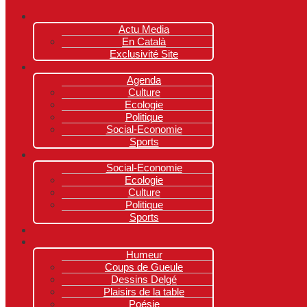
Actu Media
En Català
Exclusivité Site
Agenda
Culture
Ecologie
Politique
Social-Economie
Sports
Social-Economie
Ecologie
Culture
Politique
Sports
Humeur
Coups de Gueule
Dessins Delgé
Plaisirs de la table
Poésie