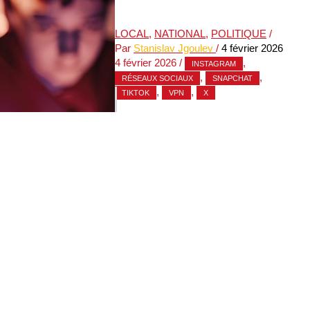
LOCAL
,
NATIONAL
,
POLITIQUE
/
Par
Stanislav Jgoulev
/
4 février 2026
4 février 2026
/
,
INSTAGRAM
,
,
RÉSEAUX SOCIAUX
SNAPCHAT
,
,
TIKTOK
VPN
X
Avec sa nouvelle loi pour l’interdiction
des réseaux sociaux pour les moins
de 15 ans, le gouvernent s’enferme
dans la voie de la coercition
contre-productive au lieu de miser sur
l’éducation.
Vous n'etes pas autorisé à voir
l'integralité de ce contenu, veuillez
vous connecter ou vous inscrire