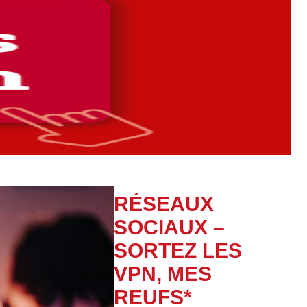
RÉSEAUX
SOCIAUX –
SORTEZ LES
VPN, MES
REUFS*