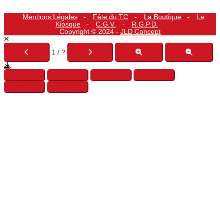
Mentions Légales
Fête du TC
La Boutique
Le
Kiosque
C.G.V.
R.G.P.D.
Copyright © 2024 -
JLD Concept
1 / ?