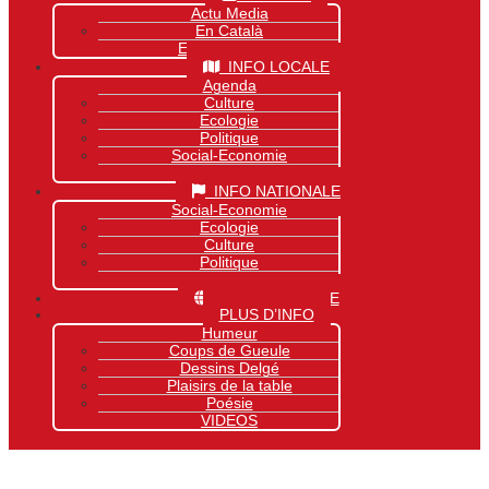
Actu Media
En Català
Exclusivité Site
INFO LOCALE
Agenda
Culture
Ecologie
Politique
Social-Economie
Sports
INFO NATIONALE
Social-Economie
Ecologie
Culture
Politique
Sports
INFO MONDIALE
PLUS D’INFO
Humeur
Coups de Gueule
Dessins Delgé
Plaisirs de la table
Poésie
VIDEOS