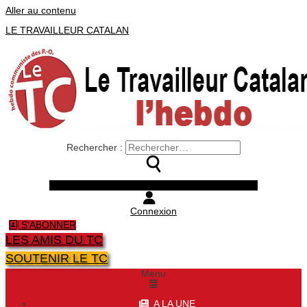
Aller au contenu
LE TRAVAILLEUR CATALAN
Rechercher :
Facebook
Twitter
Youtube
Instagram
Connexion
S'ABONNER
LES AMIS DU TC
SOUTENIR LE TC
Menu
A LA UNE