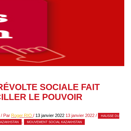
RÉVOLTE SOCIALE FAIT
ILLER LE POUVOIR
/ Par
Roger RIO
/
13 janvier 2022
13 janvier 2022
/
HAUSSE DU
,
KAZAKHSTAN
MOUVEMENT SOCIAL KAZAKHSTAN