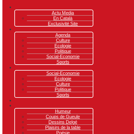
Actu Media
En Català
Exclusivité Site
Agenda
Culture
Ecologie
Politique
Social-Economie
Sports
Social-Economie
Ecologie
Culture
Politique
Sports
Humeur
Coups de Gueule
Dessins Delgé
Plaisirs de la table
Poésie