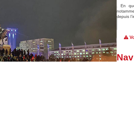
. En qu
notammen
depuis l
Vo
Navi
←
Articl
Article s
Menti