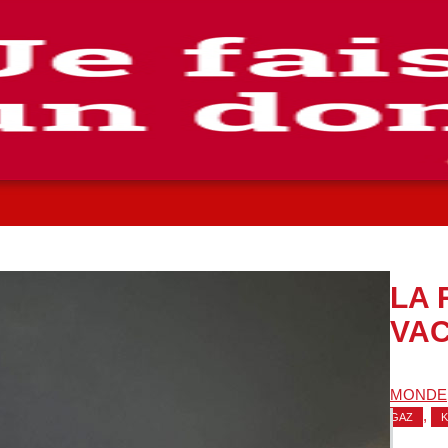
LA 
VAC
MONDE
,
GAZ