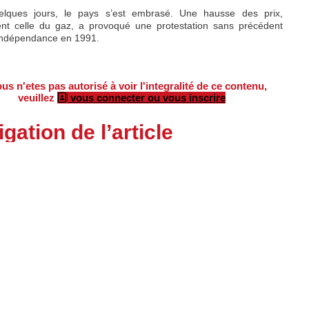
elques jours, le pays s’est embrasé. Une hausse des prix,
t celle du gaz, a provoqué une protestation sans précédent
’indépendance en 1991.
us n'etes pas autorisé à voir l'integralité de ce contenu,
veuillez
vous connecter ou vous inscrire
gation de l’article
e précédent
uivant
→
ARTICLES EN LIEN
ons Légales
Fête du TC
La Boutique
Le Kiosque
C.G.V.
R.G.P.D.
Copyright © 2024 -
JLD Concept