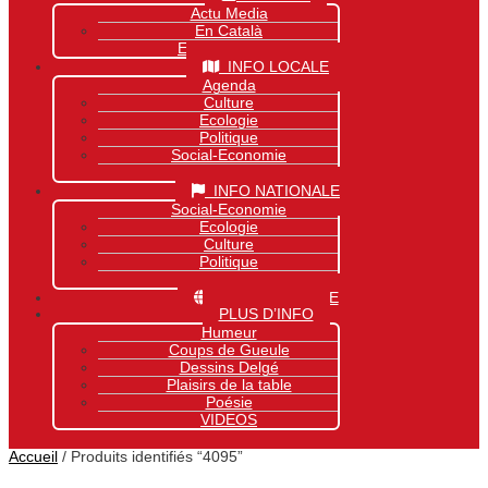
Actu Media
En Català
Exclusivité Site
INFO LOCALE
Agenda
Culture
Ecologie
Politique
Social-Economie
Sports
INFO NATIONALE
Social-Economie
Ecologie
Culture
Politique
Sports
INFO MONDIALE
PLUS D’INFO
Humeur
Coups de Gueule
Dessins Delgé
Plaisirs de la table
Poésie
VIDEOS
Accueil
/ Produits identifiés “4095”