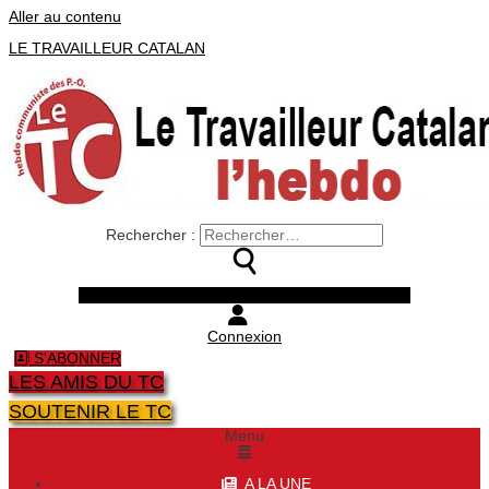
Aller au contenu
LE TRAVAILLEUR CATALAN
Rechercher :
Facebook
Twitter
Youtube
Instagram
Connexion
S'ABONNER
LES AMIS DU TC
SOUTENIR LE TC
Menu
A LA UNE