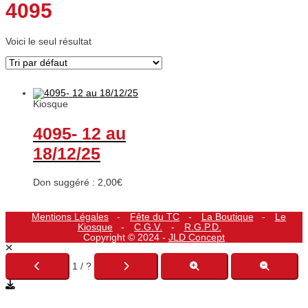
4095
Voici le seul résultat
Kiosque
4095- 12 au
18/12/25
Don suggéré :
2,00
€
Mentions Légales
Fête du TC
La Boutique
Le
Kiosque
C.G.V.
R.G.P.D.
Copyright © 2024 -
JLD Concept
1 / ?