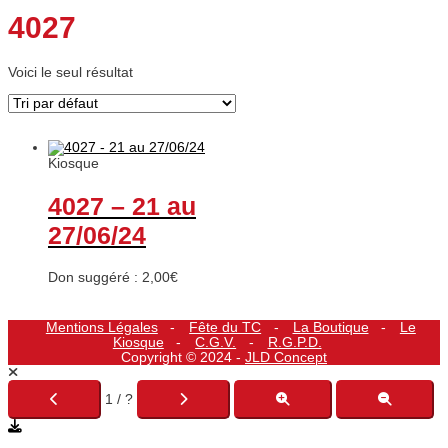
4027
Voici le seul résultat
Kiosque
4027 – 21 au
27/06/24
Don suggéré :
2,00
€
Mentions Légales
Fête du TC
La Boutique
Le
Kiosque
C.G.V.
R.G.P.D.
Copyright © 2024 -
JLD Concept
1 / ?