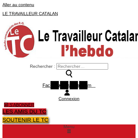
Aller au contenu
LE TRAVAILLEUR CATALAN
Rechercher :
Facebook
Twitter
Youtube
Instagram
Connexion
S'ABONNER
LES AMIS DU TC
SOUTENIR LE TC
Menu