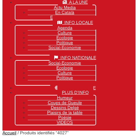
A LA UNE
Actu Media
En Català
Exclusivité Site
INFO LOCALE
Agenda
Culture
Ecologie
Politique
Social-Economie
Sports
INFO NATIONALE
Social-Economie
Ecologie
Culture
Politique
Sports
INFO MONDIALE
PLUS D’INFO
Humeur
Coups de Gueule
Dessins Delgé
Plaisirs de la table
Poésie
VIDEOS
Accueil
/ Produits identifiés “4027”