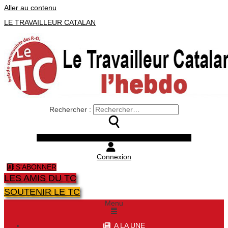
Aller au contenu
LE TRAVAILLEUR CATALAN
Rechercher :
Facebook
Twitter
Youtube
Instagram
Connexion
S'ABONNER
LES AMIS DU TC
SOUTENIR LE TC
Menu
A LA UNE