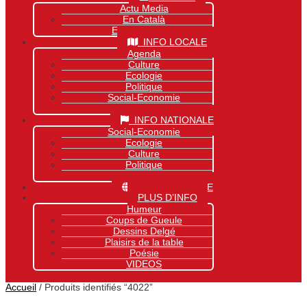
Actu Media
En Català
Exclusivité Site
INFO LOCALE
Agenda
Culture
Ecologie
Politique
Social-Economie
Sports
INFO NATIONALE
Social-Economie
Ecologie
Culture
Politique
Sports
INFO MONDIALE
PLUS D’INFO
Humeur
Coups de Gueule
Dessins Delgé
Plaisirs de la table
Poésie
VIDEOS
Accueil
/ Produits identifiés “4022”