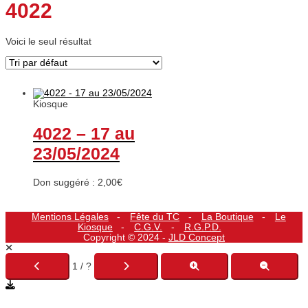
4022
Voici le seul résultat
Kiosque
4022 – 17 au
23/05/2024
Don suggéré :
2,00
€
Mentions Légales
Fête du TC
La Boutique
Le
Kiosque
C.G.V.
R.G.P.D.
Copyright © 2024 -
JLD Concept
1 / ?