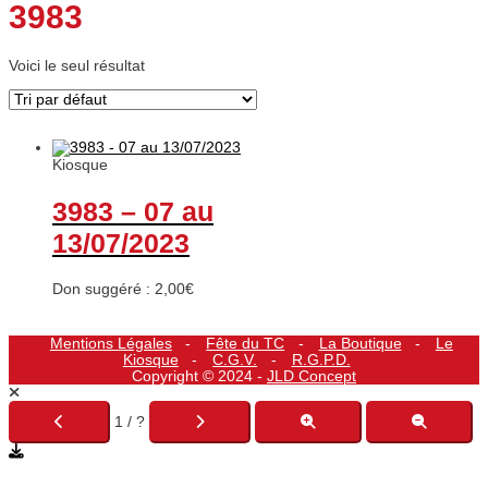
3983
Voici le seul résultat
Kiosque
3983 – 07 au
13/07/2023
Don suggéré :
2,00
€
Mentions Légales
Fête du TC
La Boutique
Le
Kiosque
C.G.V.
R.G.P.D.
Copyright © 2024 -
JLD Concept
1 / ?