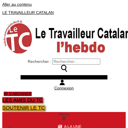
Aller au contenu
LE TRAVAILLEUR CATALAN
Rechercher :
Facebook
Twitter
Youtube
Instagram
Connexion
S'ABONNER
LES AMIS DU TC
SOUTENIR LE TC
Menu
A LA UNE