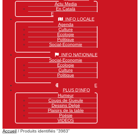
Actu Media
En Català
Exclusivité Site
INFO LOCALE
Agenda
Culture
Ecologie
Politique
Social-Economie
Sports
INFO NATIONALE
Social-Economie
Ecologie
Culture
Politique
Sports
INFO MONDIALE
PLUS D’INFO
Humeur
Coups de Gueule
Dessins Delgé
Plaisirs de la table
Poésie
VIDEOS
Accueil
/ Produits identifiés “3983”