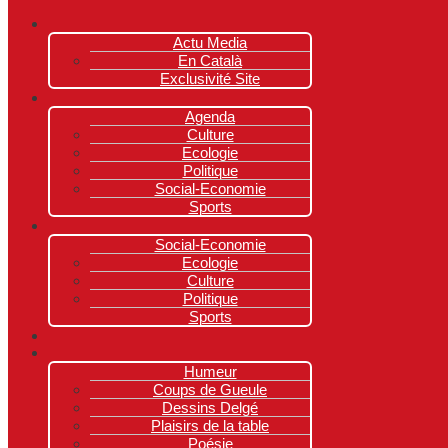
Actu Media
En Català
Exclusivité Site
Agenda
Culture
Ecologie
Politique
Social-Economie
Sports
Social-Economie
Ecologie
Culture
Politique
Sports
Humeur
Coups de Gueule
Dessins Delgé
Plaisirs de la table
Poésie