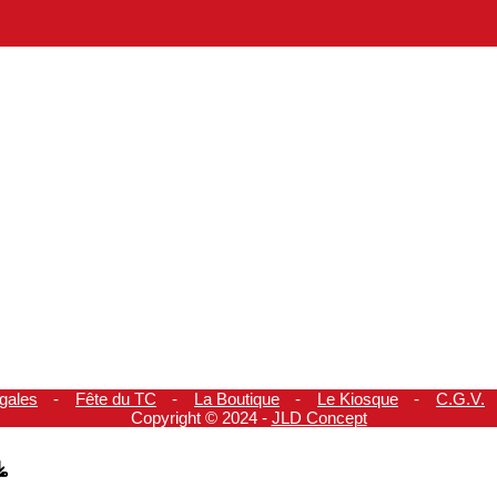
gales
Fête du TC
La Boutique
Le Kiosque
C.G.V.
Copyright © 2024 -
JLD Concept