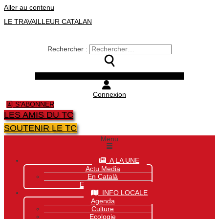
Aller au contenu
LE TRAVAILLEUR CATALAN
Rechercher :
Facebook
Twitter
Youtube
Instagram
Connexion
S'ABONNER
LES AMIS DU TC
SOUTENIR LE TC
Menu
A LA UNE
Actu Media
En Català
Exclusivité Site
INFO LOCALE
Agenda
Culture
Ecologie