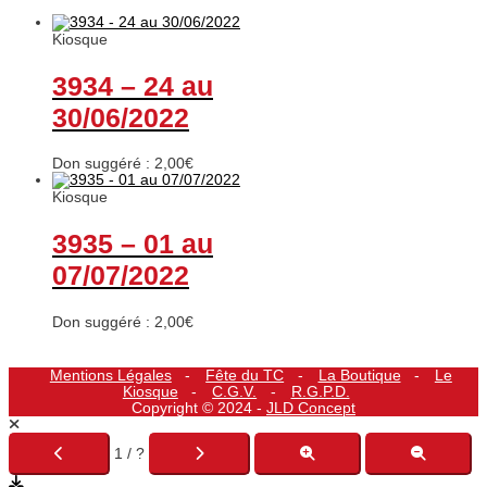
Kiosque
3934 – 24 au
30/06/2022
Don suggéré :
2,00
€
Kiosque
3935 – 01 au
07/07/2022
Don suggéré :
2,00
€
Mentions Légales
Fête du TC
La Boutique
Le
Kiosque
C.G.V.
R.G.P.D.
Copyright © 2024 -
JLD Concept
1 / ?