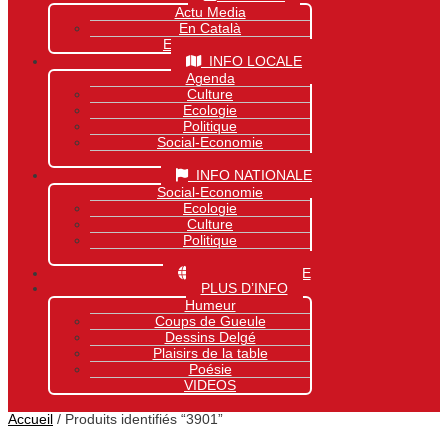
Actu Media
En Català
Exclusivité Site
INFO LOCALE
Agenda
Culture
Ecologie
Politique
Social-Economie
Sports
INFO NATIONALE
Social-Economie
Ecologie
Culture
Politique
Sports
INFO MONDIALE
PLUS D’INFO
Humeur
Coups de Gueule
Dessins Delgé
Plaisirs de la table
Poésie
VIDEOS
Accueil
/ Produits identifiés “3901”