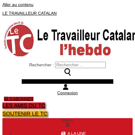
Aller au contenu
LE TRAVAILLEUR CATALAN
Rechercher :
Facebook
Twitter
Youtube
Instagram
Connexion
S'ABONNER
LES AMIS DU TC
SOUTENIR LE TC
Menu
A LA UNE