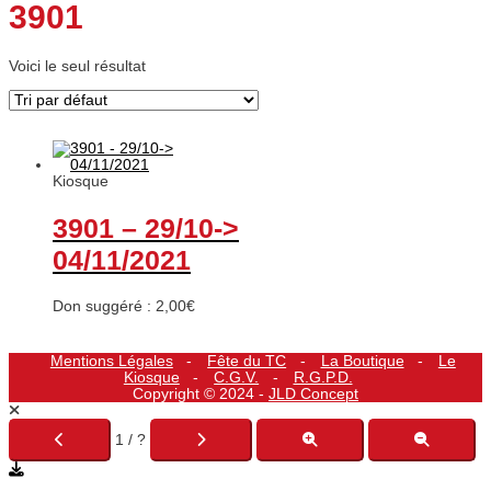
3901
Voici le seul résultat
Kiosque
3901 – 29/10->
04/11/2021
Don suggéré :
2,00
€
Mentions Légales
Fête du TC
La Boutique
Le
Kiosque
C.G.V.
R.G.P.D.
Copyright © 2024 -
JLD Concept
1 / ?