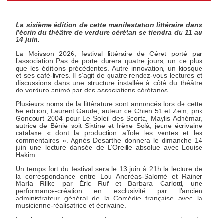
La sixième édition de cette manifestation littéraire dans
l’écrin du théâtre de verdure cérétan se tiendra du 11 au
14 juin.
La Moisson 2026, festival littéraire de Céret porté par
l’association Pas de porte durera quatre jours, un de plus
que les éditions précédentes. Autre innovation, un kiosque
et ses café-livres. Il s’agit de quatre rendez-vous lectures et
discussions dans une structure installée à côté du théâtre
de verdure animé par des associations cérétanes.
Plusieurs noms de la littérature sont annoncés lors de cette
6e édition, Laurent Gaudé, auteur de Chien 51 et Zem, prix
Goncourt 2004 pour Le Soleil des Scorta, Maylis Adhémar,
autrice de Bénie soit Sixtine et Irène Solà, jeune écrivaine
catalane « dont la production affole les ventes et les
commentaires ». Agnès Desarthe donnera le dimanche 14
juin une lecture dansée de L’Oreille absolue avec Louise
Hakim.
Un temps fort du festival sera le 13 juin à 21h la lecture de
la correspondance entre Lou Andréas-Salomé et Rainer
Maria Rilke par Éric Ruf et Barbara Carlotti, une
performance-création en exclusivité par l’ancien
administrateur général de la Comédie française avec la
musicienne-réalisatrice et écrivaine.