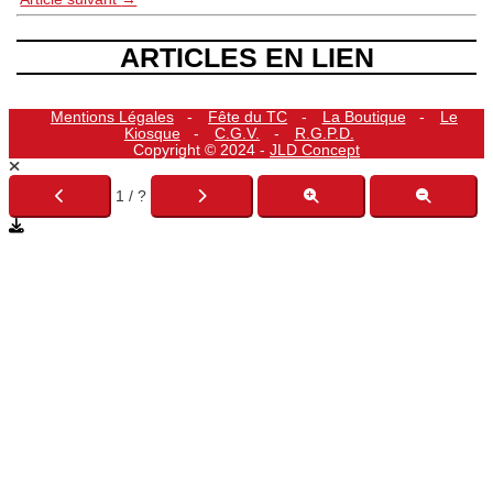
ARTICLES EN LIEN
Mentions Légales
Fête du TC
La Boutique
Le
Kiosque
C.G.V.
R.G.P.D.
Copyright © 2024 -
JLD Concept
1 / ?