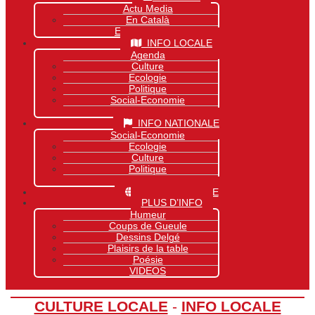
Actu Media
En Català
Exclusivité Site
INFO LOCALE
Agenda
Culture
Ecologie
Politique
Social-Economie
Sports
INFO NATIONALE
Social-Economie
Ecologie
Culture
Politique
Sports
INFO MONDIALE
PLUS D’INFO
Humeur
Coups de Gueule
Dessins Delgé
Plaisirs de la table
Poésie
VIDEOS
CULTURE LOCALE
-
INFO LOCALE