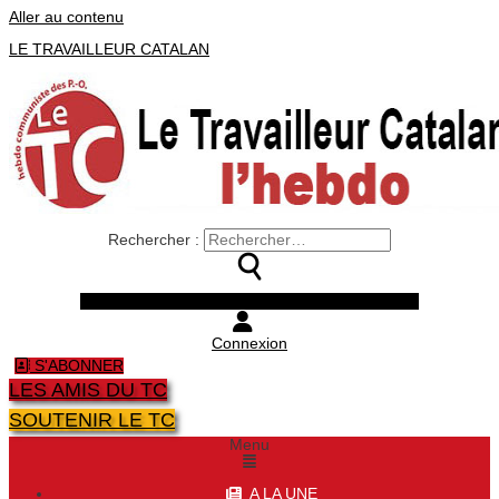
Aller au contenu
LE TRAVAILLEUR CATALAN
Rechercher :
Facebook
Twitter
Youtube
Instagram
Connexion
S'ABONNER
LES AMIS DU TC
SOUTENIR LE TC
Menu
A LA UNE